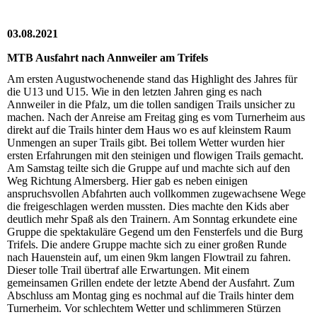
03.08.2021
MTB Ausfahrt nach Annweiler am Trifels
Am ersten Augustwochenende stand das Highlight des Jahres für
die U13 und U15. Wie in den letzten Jahren ging es nach
Annweiler in die Pfalz, um die tollen sandigen Trails unsicher zu
machen. Nach der Anreise am Freitag ging es vom Turnerheim aus
direkt auf die Trails hinter dem Haus wo es auf kleinstem Raum
Unmengen an super Trails gibt. Bei tollem Wetter wurden hier
ersten Erfahrungen mit den steinigen und flowigen Trails gemacht.
Am Samstag teilte sich die Gruppe auf und machte sich auf den
Weg Richtung Almersberg. Hier gab es neben einigen
anspruchsvollen Abfahrten auch vollkommen zugewachsene Wege
die freigeschlagen werden mussten. Dies machte den Kids aber
deutlich mehr Spaß als den Trainern. Am Sonntag erkundete eine
Gruppe die spektakuläre Gegend um den Fensterfels und die Burg
Trifels. Die andere Gruppe machte sich zu einer großen Runde
nach Hauenstein auf, um einen 9km langen Flowtrail zu fahren.
Dieser tolle Trail übertraf alle Erwartungen. Mit einem
gemeinsamen Grillen endete der letzte Abend der Ausfahrt. Zum
Abschluss am Montag ging es nochmal auf die Trails hinter dem
Turnerheim. Vor schlechtem Wetter und schlimmeren Stürzen