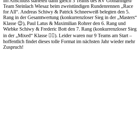
Im Anschluss starteten dann gleich 3 Teams des RV Gomaringen/
Team Steinlach Wiesaz beim zweistündigen Rundenrennen „Race
for All“. Andreas Schiwy & Patrick Schneeweiß belegten den 5.
Rang in der Gesamtwertung (konkurrenzloser Sieg in der „Masters“
Klasse 😉), Paul Latus & Maximilian Rohrer den 6. Rang und
Wiebke Schiwy & Frederic Bott den 7. Rang (konkurrenzloser Sieg
in der „Mixed“ Klasse 🤷‍♀️). Leider waren nur 9 Teams am Start –
hoffentlich findet dieses tolle Format im nächsten Jahr wieder mehr
Zuspruch!
20211009_125651
20211009_131353
20211009_133146
20211009_134932
20211009_140013(0)
20211009_140540
20211009_140628(0)