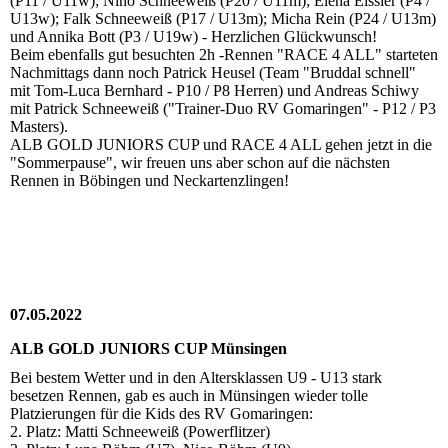
(P11 / U11w); Nino Schneeweiß (P20 / U11m); Elena Eissler (P4 /
U13w); Falk Schneeweiß (P17 / U13m); Micha Rein (P24 / U13m)
und Annika Bott (P3 / U19w) - Herzlichen Glückwunsch!
Beim ebenfalls gut besuchten 2h -Rennen "RACE 4 ALL" starteten
Nachmittags dann noch Patrick Heusel (Team "Bruddal schnell"
mit Tom-Luca Bernhard - P10 / P8 Herren) und Andreas Schiwy
mit Patrick Schneeweiß ("Trainer-Duo RV Gomaringen" - P12 / P3
Masters).
ALB GOLD JUNIORS CUP und RACE 4 ALL gehen jetzt in die
"Sommerpause", wir freuen uns aber schon auf die nächsten
Rennen in Böbingen und Neckartenzlingen!
07.05.2022
ALB GOLD JUNIORS CUP Münsingen
Bei bestem Wetter und in den Altersklassen U9 - U13 stark
besetzen Rennen, gab es auch in Münsingen wieder tolle
Platzierungen für die Kids des RV Gomaringen:
2. Platz: Matti Schneeweiß (Powerflitzer)