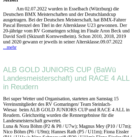
Am 02.07.2022 wurden in Esselbach (Würzburg) die
Deutschen BMX Meisterschaften und der Deutschlandcup
ausgetragen. Bei der Deutschen Meisterschaft, hat BMX-Fahrer
Pascal Brenzel den Titel in der Altersklasse U23 gewonnen. Der
20-jährige vom RV Gomaringen schlug im Finale Aron Beck und
David Szell (Skizunft Kornwestheim). Schon 2010, 2018, 2019
und 2020 gewann er jeweils in seiner Altersklasse.09.07.2022
...mehr
ALB GOLD JUNIORS CUP (BaWü
Landesmeisterschaft) und RACE 4 ALL
in Reudern
Bei super Wetter und Organisation, starteten am Samstag 15
Vereinsmitglieder des RV Gomaringen/ Team Steinlach-
Wiesaz beim ALB GOLD JUNIORS CUP und RACE 4 ALL in
Reudern. Gleichzeitig wurden die Rennergebnisse für die
Landesmeisterschaft gewertet.
Luna & Nora Böhm (P2 & P8 / U7w); Magnus Mey (P10 / U7m);
Nico Böhm (P6 / U9m); Hannes Rath (P5 / U11m); Fiona Eissler