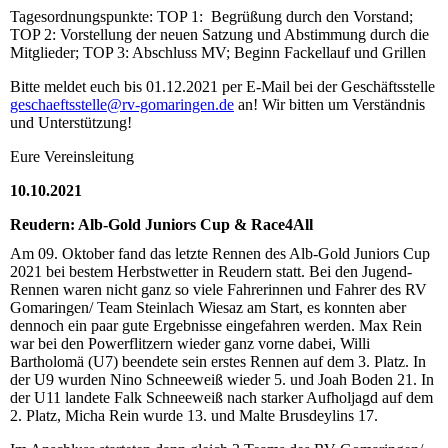
Tagesordnungspunkte: TOP 1: Begrüßung durch den Vorstand;
TOP 2: Vorstellung der neuen Satzung und Abstimmung durch die
Mitglieder; TOP 3: Abschluss MV; Beginn Fackellauf und Grillen
Bitte meldet euch bis 01.12.2021 per E-Mail bei der Geschäftsstelle
geschaeftsstelle@rv-gomaringen.de
an! Wir bitten um Verständnis
und Unterstützung!
Eure Vereinsleitung
10.10.2021
Reudern: Alb-Gold Juniors Cup & Race4All
Am 09. Oktober fand das letzte Rennen des Alb-Gold Juniors Cup
2021 bei bestem Herbstwetter in Reudern statt. Bei den Jugend-
Rennen waren nicht ganz so viele Fahrerinnen und Fahrer des RV
Gomaringen/ Team Steinlach Wiesaz am Start, es konnten aber
dennoch ein paar gute Ergebnisse eingefahren werden. Max Rein
war bei den Powerflitzern wieder ganz vorne dabei, Willi
Bartholomä (U7) beendete sein erstes Rennen auf dem 3. Platz. In
der U9 wurden Nino Schneeweiß wieder 5. und Joah Boden 21. In
der U11 landete Falk Schneeweiß nach starker Aufholjagd auf dem
2. Platz, Micha Rein wurde 13. und Malte Brusdeylins 17.