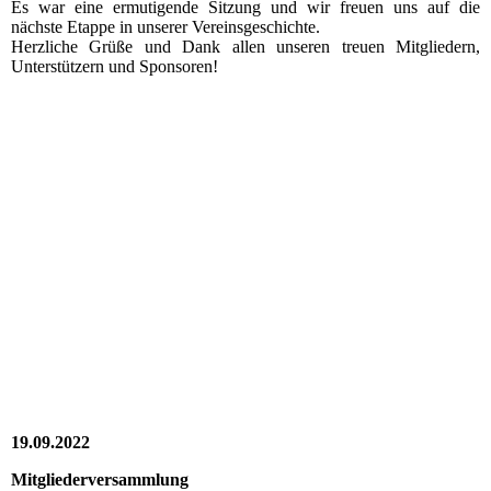
Es war eine ermutigende Sitzung und wir freuen uns auf die
nächste Etappe in unserer Vereinsgeschichte.
Herzliche Grüße und Dank allen unseren treuen Mitgliedern,
Unterstützern und Sponsoren!
2022_10_14_RV_001
2022_10_14_RV_005
2022_10_14_RV_006
2022_10_14_RV_007
2022_10_14_RV_010
2022_10_14_RV_009
2022_10_14_RV_008
19.09.2022
Mitgliederversammlung