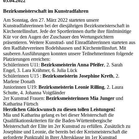
05.04.2022
Bezirksmeisterschaft im Kunstradfahren
Am Sonntag, den 27. März 2022 starteten unsere
Kunstradfahrerinnen bei der diesjährigen Bezirksmeisterschaft in
Kirchentellinsfurt. Jede der Sportlerinnen durfte ihre fünfminütige
Kür vor den Augen der Zuschauer den Wertungsrichtern
präsentieren. Weitere Kunstrad- und Einradfahrerinnen starteten aus
den Radfahrvereinen Bodelshausen und Kirchentellinsfurt. Mit
sauberen Ausführungen konnten unsere Teilnehmerinnen folgende
Platzierungen erreichen:
Schülerinnen U11:
Bezirksmeisterin Anna Pfeifer
, 2. Sarah
Engel, 3. Lara Krähmer, 6. Julia Lück
Schülerinnen U15 :
Bezirksmeisterin Josephine Kreth
, 2.
Marlene Donath
Juniorinnen U19:
Bezirksmeisterin Leonie Rilling
, 2. Laura
Schutte, 4. Johanna Voigtländer
2er Kunstrad Frauen:
Bezirksmeisterinnen Mia Junger
und
Katharina Fürtsch
Herzlichen Glückwunsch zu diesen tollen Leistungen!
Mia und Katharina gelang es bei dieser Meisterschaft die
Qualifikationskriterien für die Baden-Württembergische
Meisterschaft der Elite im 2er Kunstrad zu erfüllen. Zusätzlich zu
Josephine und Leonie, die bereits bei der Kreismeisterschaft die
geforderte Punktzahl in Ihrer Altersklasse im 1er Kunstrad