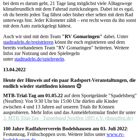
bei dem es darum geht, 21 Tage lang möglichst viele Alltagswege
klimafreundlich mit dem Fahrrad zurückzulegen. Dabei ist es egal,
ob du bereits jeden Tag fährst oder bisher eher selten mit dem Rad
unterwegs bist. Jeder Kilometer zählt – erst recht wenn du ihn sonst
mit dem Auto zurückgelegt hättest.
Auch wir sind mit dem Team
"RV Gomaringen"
dabei. Unter
stadtradeln.de/registrieren
könnt ihr euch registrieren und dem
bereits vorhandenen Team "RV Gomaringen" beitreten. Weitere
Infos zur Nutzung und den Spielregeln
unter
stadtradeln.de/spielregeln
.
13.04.2022
Heute der Hinweis auf ein paar Radsport-Veranstaltungen, die
endlich wieder stattfinden können 😊
MTB-Trial-Tag am 01.05.22
auf dem Sportgelände "Spadelsberg"
(Neuffen): Von 9:30 Uhr bis 15:00 Uhr dürfen alle Kinder
zwischen 4 und 13 Jahren auf unseren Trials ihr Können
ausprobieren. Mehr Infos und das Anmeldeformular findet ihr unter
3. MTB-Trial-Tag · Turnerbund Neuffen 1895 e.V. (tbneuffen.de)
100 Jahre Radfahrerverein Bodelshausen am 03. Juli 2022
:
Festumzug, Frühschoppen uvm. Weitere Infos unter
www.rv-
bodelshausen.de