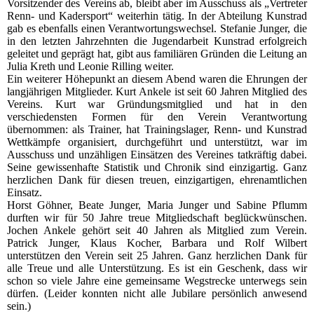
Vorsitzender des Vereins ab, bleibt aber im Ausschuss als „Vertreter
Renn- und Kadersport“ weiterhin tätig. In der Abteilung Kunstrad
gab es ebenfalls einen Verantwortungswechsel. Stefanie Junger, die
in den letzten Jahrzehnten die Jugendarbeit Kunstrad erfolgreich
geleitet und geprägt hat, gibt aus familiären Gründen die Leitung an
Julia Kreth und Leonie Rilling weiter.
Ein weiterer Höhepunkt an diesem Abend waren die Ehrungen der
langjährigen Mitglieder. Kurt Ankele ist seit 60 Jahren Mitglied des
Vereins. Kurt war Gründungsmitglied und hat in den
verschiedensten Formen für den Verein Verantwortung
übernommen: als Trainer, hat Trainingslager, Renn- und Kunstrad
Wettkämpfe organisiert, durchgeführt und unterstützt, war im
Ausschuss und unzähligen Einsätzen des Vereines tatkräftig dabei.
Seine gewissenhafte Statistik und Chronik sind einzigartig. Ganz
herzlichen Dank für diesen treuen, einzigartigen, ehrenamtlichen
Einsatz.
Horst Göhner, Beate Junger, Maria Junger und Sabine Pflumm
durften wir für 50 Jahre treue Mitgliedschaft beglückwünschen.
Jochen Ankele gehört seit 40 Jahren als Mitglied zum Verein.
Patrick Junger, Klaus Kocher, Barbara und Rolf Wilbert
unterstützen den Verein seit 25 Jahren. Ganz herzlichen Dank für
alle Treue und alle Unterstützung. Es ist ein Geschenk, dass wir
schon so viele Jahre eine gemeinsame Wegstrecke unterwegs sein
dürfen. (Leider konnten nicht alle Jubilare persönlich anwesend
sein.)