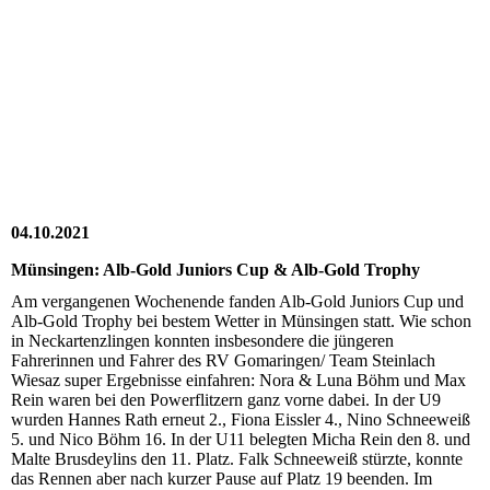
20211009_144914
20211009_152245
20211009_152331
20211009_155448
20211009-WA0005
04.10.2021
Münsingen: Alb-Gold Juniors Cup & Alb-Gold Trophy
Am vergangenen Wochenende fanden Alb-Gold Juniors Cup und
Alb-Gold Trophy bei bestem Wetter in Münsingen statt. Wie schon
in Neckartenzlingen konnten insbesondere die jüngeren
Fahrerinnen und Fahrer des RV Gomaringen/ Team Steinlach
Wiesaz super Ergebnisse einfahren: Nora & Luna Böhm und Max
Rein waren bei den Powerflitzern ganz vorne dabei. In der U9
wurden Hannes Rath erneut 2., Fiona Eissler 4., Nino Schneeweiß
5. und Nico Böhm 16. In der U11 belegten Micha Rein den 8. und
Malte Brusdeylins den 11. Platz. Falk Schneeweiß stürzte, konnte
das Rennen aber nach kurzer Pause auf Platz 19 beenden. Im