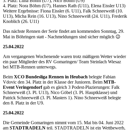
3. Platz: Luna Böhm (U7), Nico Böhm (U9)
4. Platz: Nora Böhm (U7), Hannes Rath (U11), Elena Eissler U13)
Weitere Ergebnisse: Fiona Eissler (6. U11), Falk Schneeweiß (10.
U13), Micha Rein (16. U13), Nino Schneeweiß (24. U11), Frederik
Knoblich (26. U11)
Das nächste Rennen der Serie findet am kommenden Sonntag, 29.
Mai in Böhringen statt - Nachmeldungen sind sicher möglich 😉
25.04.2022
Am vergangenen Wochenende waren trotz mäßigem Wetter wieder
ein paar Mitglieder des RV Gomaringen/ Team Steinlach Wiesaz
bei MTB-Rennen unterwegs.
Beim
XCO Bundesliga Rennen in Heubach
belegte Fabian
Vdovic den 34. Platz in der Klasse der Junioren. Beim
MTB-
Event Veringendorf
gab es gleich 3 Podest-Plazierungen: Falk
Schneeweiß (3. Pl. U13), Nico Göbel (3. Pl. Hauptklasse) und
Patrick Schneeweiß (3. Pl. Masters 1). Nino Schneeweiß belegte
den 8. Platz in der U9.
25.04.2022
Die Gemeinde Gomaringen nimmt vom 15. Mai bis 04. Juni 2022
am
STADTRADELN
teil. STADTRADELN ist ein Wettbewerb,