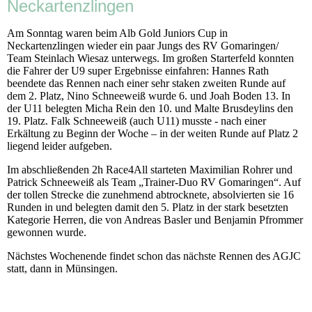
Neckartenzlingen
Am Sonntag waren beim Alb Gold Juniors Cup in
Neckartenzlingen wieder ein paar Jungs des RV Gomaringen/
Team Steinlach Wiesaz unterwegs. Im großen Starterfeld konnten
die Fahrer der U9 super Ergebnisse einfahren: Hannes Rath
beendete das Rennen nach einer sehr staken zweiten Runde auf
dem 2. Platz, Nino Schneeweiß wurde 6. und Joah Boden 13. In
der U11 belegten Micha Rein den 10. und Malte Brusdeylins den
19. Platz. Falk Schneeweiß (auch U11) musste - nach einer
Erkältung zu Beginn der Woche – in der weiten Runde auf Platz 2
liegend leider aufgeben.
Im abschließenden 2h Race4All starteten Maximilian Rohrer und
Patrick Schneeweiß als Team „Trainer-Duo RV Gomaringen“. Auf
der tollen Strecke die zunehmend abtrocknete, absolvierten sie 16
Runden in und belegten damit den 5. Platz in der stark besetzten
Kategorie Herren, die von Andreas Basler und Benjamin Pfrommer
gewonnen wurde.
Nächstes Wochenende findet schon das nächste Rennen des AGJC
statt, dann in Münsingen.