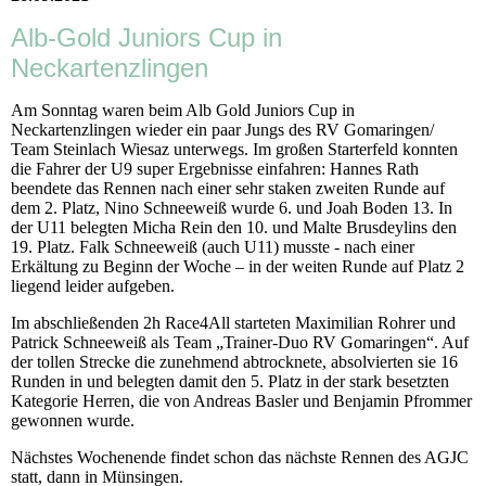
Alb-Gold Juniors Cup in
Neckartenzlingen
Am Sonntag waren beim Alb Gold Juniors Cup in
Neckartenzlingen wieder ein paar Jungs des RV Gomaringen/
Team Steinlach Wiesaz unterwegs. Im großen Starterfeld konnten
die Fahrer der U9 super Ergebnisse einfahren: Hannes Rath
beendete das Rennen nach einer sehr staken zweiten Runde auf
dem 2. Platz, Nino Schneeweiß wurde 6. und Joah Boden 13. In
der U11 belegten Micha Rein den 10. und Malte Brusdeylins den
19. Platz. Falk Schneeweiß (auch U11) musste - nach einer
Erkältung zu Beginn der Woche – in der weiten Runde auf Platz 2
liegend leider aufgeben.
Im abschließenden 2h Race4All starteten Maximilian Rohrer und
Patrick Schneeweiß als Team „Trainer-Duo RV Gomaringen“. Auf
der tollen Strecke die zunehmend abtrocknete, absolvierten sie 16
Runden in und belegten damit den 5. Platz in der stark besetzten
Kategorie Herren, die von Andreas Basler und Benjamin Pfrommer
gewonnen wurde.
Nächstes Wochenende findet schon das nächste Rennen des AGJC
statt, dann in Münsingen.