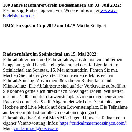
100 Jahre Radfahrerverein Bodelshausen am 03. Juli 2022
:
Festumzug, Frühschoppen uvm. Weitere Infos unter
www.rv-
bodelshausen.de
BMX European Cup 2022 am 14-15 Mai
in Stuttgart
Radsternfahrt im Steinlachtal am 15. Mai 2022
:
Fahrradfahrerinnen und Fahrradfahrer, aus der nahen und fernen
Umgebung, sind herzlich eingeladen, bei der Radsternfahrt im
Steinlachtal am Sonntag, 15. Mai mitzuradeln. Fahren Sie mit.
Machen Sie mit der gesamten Familie einen erlebnisreichen
Fahrrad-Sonntag. Zusammen für sicheren Radverkehr und
Klimaschutz! Die Abfahrtsorte sind auf der Vorderseite aufgeführt.
Sie können gerne auch direkt nach Mössingen radeln. Wir treffen
uns um 15:00h auf dem Löwensteinplatz zu einem gemeinsamen
Radkorso durch die Stadt. Abgerundet wird der Event mit einer
Hockete und Live-Musik auf dem Löwensteinplatz. Die Teilnahme
an der Sternfahrt ist für alle Generationen geeignet.
Fahrradinitiative Critical Mass Mössingen; Hinweis: Teilnahme in
eigener Verantwortung; Infos:
https://criticalmassmoessingen.com/
;
Mail:
cm-fahr-rad@posteo.de