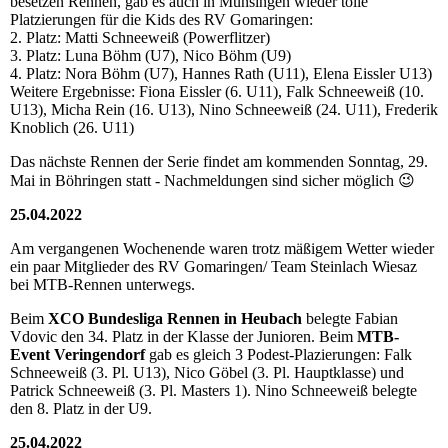
besetzen Rennen, gab es auch in Münsingen wieder tolle
Platzierungen für die Kids des RV Gomaringen:
2. Platz: Matti Schneeweiß (Powerflitzer)
3. Platz: Luna Böhm (U7), Nico Böhm (U9)
4. Platz: Nora Böhm (U7), Hannes Rath (U11), Elena Eissler U13)
Weitere Ergebnisse: Fiona Eissler (6. U11), Falk Schneeweiß (10.
U13), Micha Rein (16. U13), Nino Schneeweiß (24. U11), Frederik
Knoblich (26. U11)
Das nächste Rennen der Serie findet am kommenden Sonntag, 29.
Mai in Böhringen statt - Nachmeldungen sind sicher möglich 😉
25.04.2022
Am vergangenen Wochenende waren trotz mäßigem Wetter wieder
ein paar Mitglieder des RV Gomaringen/ Team Steinlach Wiesaz
bei MTB-Rennen unterwegs.
Beim
XCO Bundesliga Rennen in Heubach
belegte Fabian
Vdovic den 34. Platz in der Klasse der Junioren. Beim
MTB-
Event Veringendorf
gab es gleich 3 Podest-Plazierungen: Falk
Schneeweiß (3. Pl. U13), Nico Göbel (3. Pl. Hauptklasse) und
Patrick Schneeweiß (3. Pl. Masters 1). Nino Schneeweiß belegte
den 8. Platz in der U9.
25.04.2022