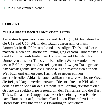
U13
: 20. Maximilian Neher
03.08.2021
MTB Ausfahrt nach Annweiler am Trifels
Am ersten Augustwochenende stand das Highlight des Jahres für
die U13 und U15. Wie in den letzten Jahren ging es nach
Annweiler in die Pfalz, um die tollen sandigen Trails unsicher zu
machen. Nach der Anreise am Freitag ging es vom Turnerheim aus
direkt auf die Trails hinter dem Haus wo es auf kleinstem Raum
Unmengen an super Trails gibt. Bei tollem Wetter wurden hier
ersten Erfahrungen mit den steinigen und flowigen Trails gemacht.
Am Samstag teilte sich die Gruppe auf und machte sich auf den
Weg Richtung Almersberg. Hier gab es neben einigen
anspruchsvollen Abfahrten auch vollkommen zugewachsene Wege
die freigeschlagen werden mussten. Dies machte den Kids aber
deutlich mehr Spaß als den Trainern. Am Sonntag erkundete eine
Gruppe die spektakuläre Gegend um den Fensterfels und die Burg
Trifels. Die andere Gruppe machte sich zu einer großen Runde
nach Hauenstein auf, um einen 9km langen Flowtrail zu fahren.
Dieser tolle Trail übertraf alle Erwartungen. Mit einem