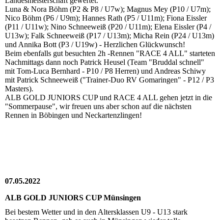
Landesmeisterschaft gewertet.
Luna & Nora Böhm (P2 & P8 / U7w); Magnus Mey (P10 / U7m);
Nico Böhm (P6 / U9m); Hannes Rath (P5 / U11m); Fiona Eissler
(P11 / U11w); Nino Schneeweiß (P20 / U11m); Elena Eissler (P4 /
U13w); Falk Schneeweiß (P17 / U13m); Micha Rein (P24 / U13m)
und Annika Bott (P3 / U19w) - Herzlichen Glückwunsch!
Beim ebenfalls gut besuchten 2h -Rennen "RACE 4 ALL" starteten
Nachmittags dann noch Patrick Heusel (Team "Bruddal schnell"
mit Tom-Luca Bernhard - P10 / P8 Herren) und Andreas Schiwy
mit Patrick Schneeweiß ("Trainer-Duo RV Gomaringen" - P12 / P3
Masters).
ALB GOLD JUNIORS CUP und RACE 4 ALL gehen jetzt in die
"Sommerpause", wir freuen uns aber schon auf die nächsten
Rennen in Böbingen und Neckartenzlingen!
07.05.2022
ALB GOLD JUNIORS CUP Münsingen
Bei bestem Wetter und in den Altersklassen U9 - U13 stark