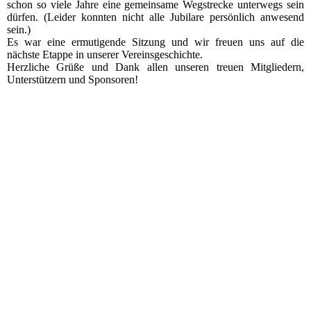
schon so viele Jahre eine gemeinsame Wegstrecke unterwegs sein
dürfen. (Leider konnten nicht alle Jubilare persönlich anwesend
sein.)
Es war eine ermutigende Sitzung und wir freuen uns auf die
nächste Etappe in unserer Vereinsgeschichte.
Herzliche Grüße und Dank allen unseren treuen Mitgliedern,
Unterstützern und Sponsoren!
2022_10_14_RV_001
2022_10_14_RV_005
2022_10_14_RV_006
2022_10_14_RV_007
2022_10_14_RV_010
2022_10_14_RV_009
2022_10_14_RV_008