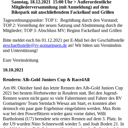
Samstag, 18.12.2021 15:00 Uhr > Außerordentliche
Mitgliederversammlung (mit Anmeldung) auf dem
Bikepark mit anschließendem Fackellauf und Grillen
Tagesordnungspunkte: TOP 1: Begrüßung durch den Vorstand;
TOP 2: Vorstellung der neuen Satzung und Abstimmung durch die
Mitglieder; TOP 3: Abschluss MV; Beginn Fackellauf und Grillen
Bitte meldet euch bis 01.12.2021 per E-Mail bei der Geschäftsstelle
geschaeftsstelle@rv-gomaringen.de
an! Wir bitten um Verständnis
und Unterstützung!
Eure Vereinsleitung
10.10.2021
Reudern: Alb-Gold Juniors Cup & Race4All
Am 09. Oktober fand das letzte Rennen des Alb-Gold Juniors Cup
2021 bei bestem Herbstwetter in Reudern statt. Bei den Jugend-
Rennen waren nicht ganz so viele Fahrerinnen und Fahrer des RV
Gomaringen/ Team Steinlach Wiesaz am Start, es konnten aber
dennoch ein paar gute Ergebnisse eingefahren werden. Max Rein
war bei den Powerflitzern wieder ganz vorne dabei, Willi
Bartholomä (U7) beendete sein erstes Rennen auf dem 3. Platz. In
der U9 wurden Nino Schneeweiß wieder 5. und Joah Boden 21. In