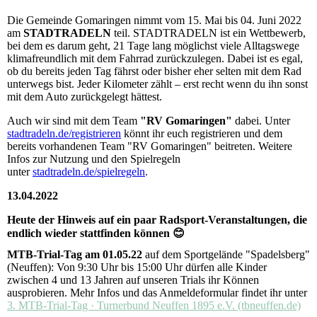
Die Gemeinde Gomaringen nimmt vom 15. Mai bis 04. Juni 2022
am
STADTRADELN
teil. STADTRADELN ist ein Wettbewerb,
bei dem es darum geht, 21 Tage lang möglichst viele Alltagswege
klimafreundlich mit dem Fahrrad zurückzulegen. Dabei ist es egal,
ob du bereits jeden Tag fährst oder bisher eher selten mit dem Rad
unterwegs bist. Jeder Kilometer zählt – erst recht wenn du ihn sonst
mit dem Auto zurückgelegt hättest.
Auch wir sind mit dem Team
"RV Gomaringen"
dabei. Unter
stadtradeln.de/registrieren
könnt ihr euch registrieren und dem
bereits vorhandenen Team "RV Gomaringen" beitreten. Weitere
Infos zur Nutzung und den Spielregeln
unter
stadtradeln.de/spielregeln
.
13.04.2022
Heute der Hinweis auf ein paar Radsport-Veranstaltungen, die
endlich wieder stattfinden können 😊
MTB-Trial-Tag am 01.05.22
auf dem Sportgelände "Spadelsberg"
(Neuffen): Von 9:30 Uhr bis 15:00 Uhr dürfen alle Kinder
zwischen 4 und 13 Jahren auf unseren Trials ihr Können
ausprobieren. Mehr Infos und das Anmeldeformular findet ihr unter
3. MTB-Trial-Tag · Turnerbund Neuffen 1895 e.V. (tbneuffen.de)