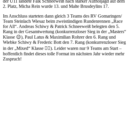
der U11 landete Falk Schneeweiß nach starker Aufholjagd auf dem
2. Platz, Micha Rein wurde 13. und Malte Brusdeylins 17.
Im Anschluss starteten dann gleich 3 Teams des RV Gomaringen/
Team Steinlach Wiesaz beim zweistündigen Rundenrennen „Race
for All“. Andreas Schiwy & Patrick Schneeweiß belegten den 5.
Rang in der Gesamtwertung (konkurrenzloser Sieg in der „Masters“
Klasse 😉), Paul Latus & Maximilian Rohrer den 6. Rang und
Wiebke Schiwy & Frederic Bott den 7. Rang (konkurrenzloser Sieg
in der „Mixed“ Klasse 🤷‍♀️). Leider waren nur 9 Teams am Start –
hoffentlich findet dieses tolle Format im nächsten Jahr wieder mehr
Zuspruch!
20211009_125651
20211009_131353
20211009_133146
20211009_134932
20211009_140013(0)
20211009_140540