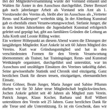
Bei der Mitgliederversammlung wurde der Vorstand entlastet und
Wahlen für Ämter in den Ausschuss durchgeführt. Dieter Brenzel
gab nach jahrelanger Arbeit als Vorstand sein Amt als 1.
Vorsitzender des Vereins ab, bleibt aber im Ausschuss als „Vertreter
Renn- und Kadersport“ weiterhin tätig. In der Abteilung Kunstrad
gab es ebenfalls einen Verantwortungswechsel. Stefanie Junger, die
in den letzten Jahrzehnten die Jugendarbeit Kunstrad erfolgreich
geleitet und geprägt hat, gibt aus familiären Gründen die Leitung an
Julia Kreth und Leonie Rilling weiter.
Ein weiterer Höhepunkt an diesem Abend waren die Ehrungen der
langjährigen Mitglieder. Kurt Ankele ist seit 60 Jahren Mitglied des
Vereins. Kurt war Gründungsmitglied und hat in den
verschiedensten Formen für den Verein Verantwortung
übernommen: als Trainer, hat Trainingslager, Renn- und Kunstrad
Wettkämpfe organisiert, durchgeführt und unterstützt, war im
Ausschuss und unzähligen Einsätzen des Vereines tatkräftig dabei.
Seine gewissenhafte Statistik und Chronik sind einzigartig. Ganz
herzlichen Dank für diesen treuen, einzigartigen, ehrenamtlichen
Einsatz.
Horst Göhner, Beate Junger, Maria Junger und Sabine Pflumm
durften wir für 50 Jahre treue Mitgliedschaft beglückwünschen.
Jochen Ankele gehört seit 40 Jahren als Mitglied zum Verein.
Patrick Junger, Klaus Kocher, Barbara und Rolf Wilbert
unterstützen den Verein seit 25 Jahren. Ganz herzlichen Dank für
alle Treue und alle Unterstützung. Es ist ein Geschenk, dass wir