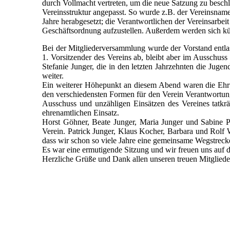
durch Vollmacht vertreten, um die neue Satzung zu beschl
Vereinsstruktur angepasst. So wurde z.B. der Vereinsnam
Jahre herabgesetzt; die Verantwortlichen der Vereinsarbe
Geschäftsordnung aufzustellen. Außerdem werden sich künf
Bei der Mitgliederversammlung wurde der Vorstand entlas
1. Vorsitzender des Vereins ab, bleibt aber im Ausschuss
Stefanie Junger, die in den letzten Jahrzehnten die Jugen
weiter.
Ein weiterer Höhepunkt an diesem Abend waren die Ehrun
den verschiedensten Formen für den Verein Verantwortung
Ausschuss und unzähligen Einsätzen des Vereines tatkräf
ehrenamtlichen Einsatz.
Horst Göhner, Beate Junger, Maria Junger und Sabine P
Verein. Patrick Junger, Klaus Kocher, Barbara und Rolf W
dass wir schon so viele Jahre eine gemeinsame Wegstrecke 
Es war eine ermutigende Sitzung und wir freuen uns auf d
Herzliche Grüße und Dank allen unseren treuen Mitgliede
2022_10_14_RV_001
2022_10_14_RV_005