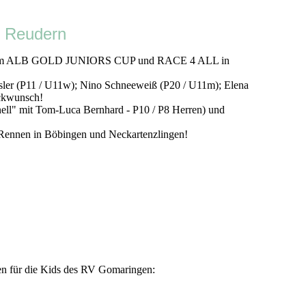
 Reudern
esaz beim ALB GOLD JUNIORS CUP und RACE 4 ALL in
er (P11 / U11w); Nino Schneeweiß (P20 / U11m); Elena
ückwunsch!
ell" mit Tom-Luca Bernhard - P10 / P8 Herren) und
ennen in Böbingen und Neckartenzlingen!
gen für die Kids des RV Gomaringen: