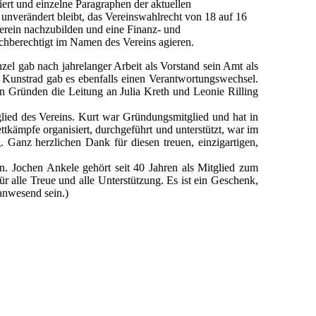
ert und einzelne Paragraphen der aktuellen
nverändert bleibt, das Vereinswahlrecht von 18 auf 16
Verein nachzubilden und eine Finanz- und
ichberechtigt im Namen des Vereins agieren.
el gab nach jahrelanger Arbeit als Vorstand sein Amt als
ng Kunstrad gab es ebenfalls einen Verantwortungswechsel.
ären Gründen die Leitung an Julia Kreth und Leonie Rilling
lied des Vereins. Kurt war Gründungsmitglied und hat in
kämpfe organisiert, durchgeführt und unterstützt, war im
. Ganz herzlichen Dank für diesen treuen, einzigartigen,
. Jochen Ankele gehört seit 40 Jahren als Mitglied zum
r alle Treue und alle Unterstützung. Es ist ein Geschenk,
 anwesend sein.)