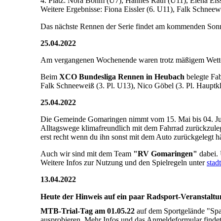
4. Platz: Nora Böhm (U7), Hannes Rath (U11), Elena Eis
Weitere Ergebnisse: Fiona Eissler (6. U11), Falk Schnee
Das nächste Rennen der Serie findet am kommenden Sonnt
25.04.2022
Am vergangenen Wochenende waren trotz mäßigem Wetter
Beim
XCO Bundesliga Rennen in Heubach
belegte Fab
Falk Schneeweiß (3. Pl. U13), Nico Göbel (3. Pl. Hauptkl
25.04.2022
Die Gemeinde Gomaringen nimmt vom 15. Mai bis 04. J
Alltagswege klimafreundlich mit dem Fahrrad zurückzulegen
erst recht wenn du ihn sonst mit dem Auto zurückgelegt hä
Auch wir sind mit dem Team
"RV Gomaringen"
dabei.
Weitere Infos zur Nutzung und den Spielregeln unter
stad
13.04.2022
Heute der Hinweis auf ein paar Radsport-Veranstaltun
MTB-Trial-Tag am 01.05.22
auf dem Sportgelände "Spad
ausprobieren. Mehr Infos und das Anmeldeformular findet