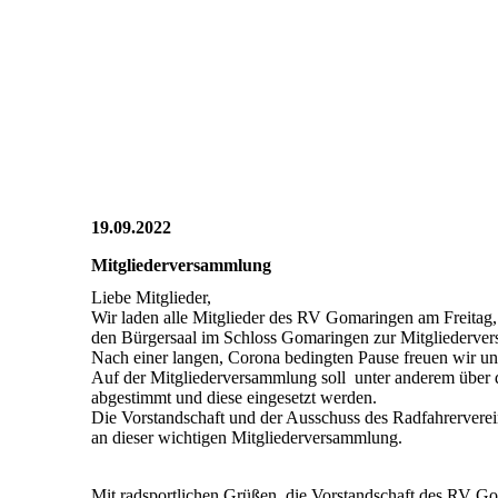
2022_10_14_RV_006
2022_10_14_RV_007
2022_10_14_RV_010
2022_10_14_RV_009
2022_10_14_RV_008
19.09.2022
Mitgliederversammlung
Liebe Mitglieder,
Wir laden alle Mitglieder des RV Gomaringen am Freitag
den Bürgersaal im Schloss Gomaringen zur Mitgliederve
Nach einer langen, Corona bedingten Pause freuen wir u
Auf der Mitgliederversammlung soll unter anderem über di
abgestimmt und diese eingesetzt werden.
Die Vorstandschaft und der Ausschuss des Radfahrerverei
an dieser wichtigen Mitgliederversammlung.
Mit radsportlichen Grüßen, die Vorstandschaft des RV G