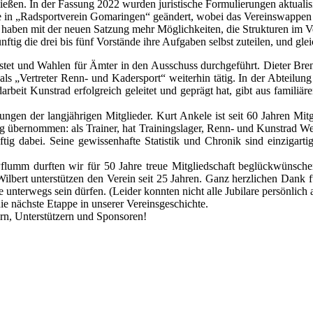
ießen. In der Fassung 2022 wurden juristische Formulierungen aktualisi
e in „Radsportverein Gomaringen“ geändert, wobei das Vereinswappen u
it haben mit der neuen Satzung mehr Möglichkeiten, die Strukturen im 
tig die drei bis fünf Vorstände ihre Aufgaben selbst zuteilen, und gle
tet und Wahlen für Ämter in den Ausschuss durchgeführt. Dieter Brenz
 als „Vertreter Renn- und Kadersport“ weiterhin tätig. In der Abteilu
darbeit Kunstrad erfolgreich geleitet und geprägt hat, gibt aus famili
gen der langjährigen Mitglieder. Kurt Ankele ist seit 60 Jahren Mitg
 übernommen: als Trainer, hat Trainingslager, Renn- und Kunstrad Wett
tig dabei. Seine gewissenhafte Statistik und Chronik sind einzigartig
flumm durften wir für 50 Jahre treue Mitgliedschaft beglückwünschen
ilbert unterstützen den Verein seit 25 Jahren. Ganz herzlichen Dank fü
unterwegs sein dürfen. (Leider konnten nicht alle Jubilare persönlich
ie nächste Etappe in unserer Vereinsgeschichte.
rn, Unterstützern und Sponsoren!