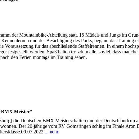
ogramm der Mountainbike-Abteilung statt. 15 Mädels und Jungs im Gru
ennenlernen und der Besichtigung des Parks, begann das Training ein
ie Voraussetzung für das abschließende Staffelrennen. In einem hoch
 festgestellt werden. Spaß hatten trotzdem alle, soviel, dass manche 
 nach den Ferien montags im Training sehen.
3 BMX Meister“
burg) die Deutschen BMX Meisterschaften und der Deutschlandcup au
3 gewonnen. Der 20-jährige vom RV Gomaringen schlug im Finale Aron
ltersklasse.09.07.2022
...mehr