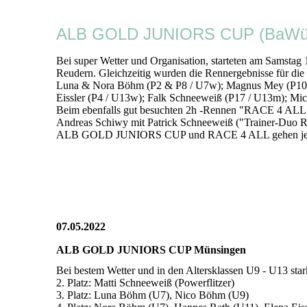
ALB GOLD JUNIORS CUP (BaWü La
Bei super Wetter und Organisation, starteten am Sam
Reudern. Gleichzeitig wurden die Rennergebnisse für die
Luna & Nora Böhm (P2 & P8 / U7w); Magnus Mey (P10 / 
Eissler (P4 / U13w); Falk Schneeweiß (P17 / U13m); Mi
Beim ebenfalls gut besuchten 2h -Rennen "RACE 4 ALL" 
Andreas Schiwy mit Patrick Schneeweiß ("Trainer-Duo R
ALB GOLD JUNIORS CUP und RACE 4 ALL gehen jetzt in 
07.05.2022
ALB GOLD JUNIORS CUP Münsingen
Bei bestem Wetter und in den Altersklassen U9 - U13 sta
2. Platz: Matti Schneeweiß (Powerflitzer)
3. Platz: Luna Böhm (U7), Nico Böhm (U9)