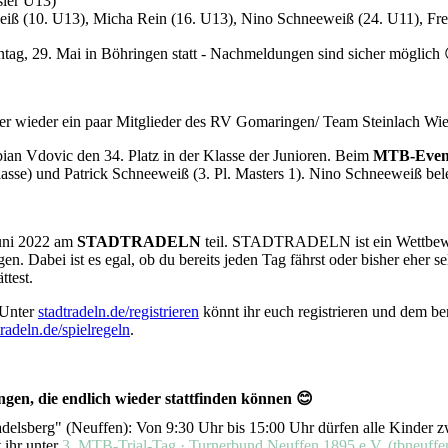
sler U13)
weiß (10. U13), Micha Rein (16. U13), Nino Schneeweiß (24. U11), Fr
ag, 29. Mai in Böhringen statt - Nachmeldungen sind sicher möglich
 wieder ein paar Mitglieder des RV Gomaringen/ Team Steinlach Wi
ian Vdovic den 34. Platz in der Klasse der Junioren. Beim
MTB-Event
asse) und Patrick Schneeweiß (3. Pl. Masters 1). Nino Schneeweiß bele
uni 2022 am
STADTRADELN
teil. STADTRADELN ist ein Wettbewer
. Dabei ist es egal, ob du bereits jeden Tag fährst oder bisher eher se
ttest.
 Unter
stadtradeln.de/registrieren
könnt ihr euch registrieren und dem b
tradeln.de/spielregeln
.
gen, die endlich wieder stattfinden können 😊
elsberg" (Neuffen): Von 9:30 Uhr bis 15:00 Uhr dürfen alle Kinder z
 ihr unter
3. MTB-Trial-Tag · Turnerbund Neuffen 1895 e.V. (tbneuffe