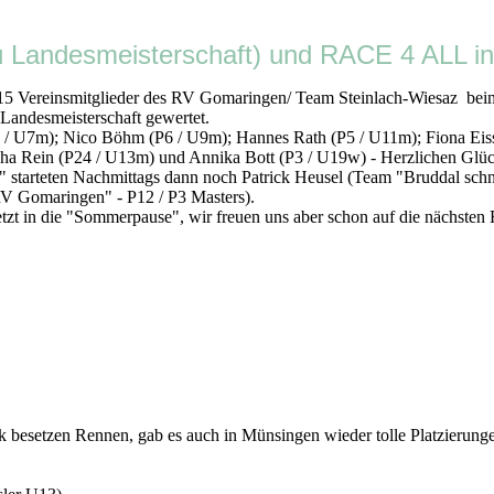
ndesmeisterschaft) und RACE 4 ALL in
stag 15 Vereinsmitglieder des RV Gomaringen/ Team Steinlach-Wi
 Landesmeisterschaft gewertet.
U7m); Nico Böhm (P6 / U9m); Hannes Rath (P5 / U11m); Fiona Eissl
cha Rein (P24 / U13m) und Annika Bott (P3 / U19w) - Herzlichen Gl
starteten Nachmittags dann noch Patrick Heusel (Team "Bruddal schn
V Gomaringen" - P12 / P3 Masters).
die "Sommerpause", wir freuen uns aber schon auf die nächsten R
rk besetzen Rennen, gab es auch in Münsingen wieder tolle Platzierun