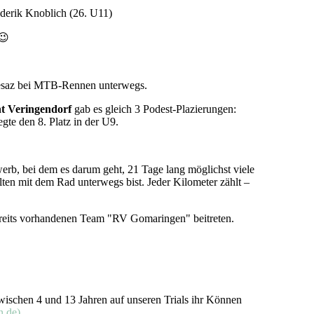
ederik Knoblich (26. U11)
 😉
esaz bei MTB-Rennen unterwegs.
 Veringendorf
gab es gleich 3 Podest-Plazierungen:
gte den 8. Platz in der U9.
b, bei dem es darum geht, 21 Tage lang möglichst viele
lten mit dem Rad unterwegs bist. Jeder Kilometer zählt –
ereits vorhandenen Team "RV Gomaringen" beitreten.
wischen 4 und 13 Jahren auf unseren Trials ihr Können
n.de)