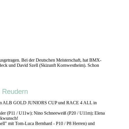
sgetragen. Bei der Deutschen Meisterschaft, hat BMX-
 Beck und David Szell (Skizunft Kornwestheim). Schon
 Reudern
esaz beim ALB GOLD JUNIORS CUP und RACE 4 ALL in
er (P11 / U11w); Nino Schneeweiß (P20 / U11m); Elena
ückwunsch!
ell" mit Tom-Luca Bernhard - P10 / P8 Herren) und