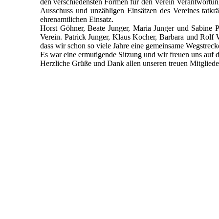
den verschiedensten Formen für den Verein Verantwortung
Ausschuss und unzähligen Einsätzen des Vereines tatkräf
ehrenamtlichen Einsatz.
Horst Göhner, Beate Junger, Maria Junger und Sabine P
Verein. Patrick Junger, Klaus Kocher, Barbara und Rolf W
dass wir schon so viele Jahre eine gemeinsame Wegstrecke 
Es war eine ermutigende Sitzung und wir freuen uns auf d
Herzliche Grüße und Dank allen unseren treuen Mitgliede
2022_10_14_RV_001
2022_10_14_RV_005
2022_10_14_RV_006
2022_10_14_RV_007
2022_10_14_RV_010
2022_10_14_RV_009
2022_10_14_RV_008