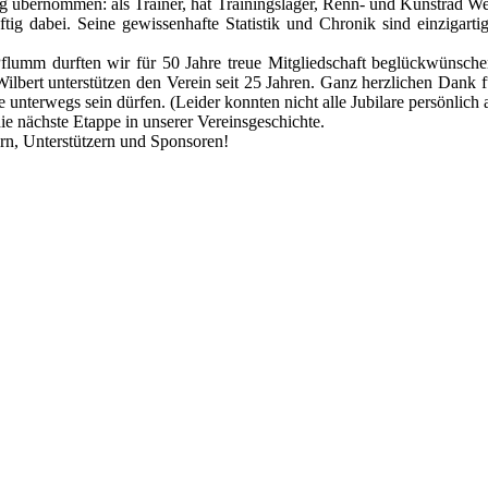
 übernommen: als Trainer, hat Trainingslager, Renn- und Kunstrad Wett
tig dabei. Seine gewissenhafte Statistik und Chronik sind einzigartig
flumm durften wir für 50 Jahre treue Mitgliedschaft beglückwünschen
ilbert unterstützen den Verein seit 25 Jahren. Ganz herzlichen Dank fü
unterwegs sein dürfen. (Leider konnten nicht alle Jubilare persönlich
ie nächste Etappe in unserer Vereinsgeschichte.
rn, Unterstützern und Sponsoren!