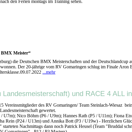
 nach den Ferien montags im Training sehen.
3 BMX Meister“
burg) die Deutschen BMX Meisterschaften und der Deutschlandcup au
3 gewonnen. Der 20-jährige vom RV Gomaringen schlug im Finale Aron
ltersklasse.09.07.2022
...mehr
ndesmeisterschaft) und RACE 4 ALL in
stag 15 Vereinsmitglieder des RV Gomaringen/ Team Steinlach-Wi
 Landesmeisterschaft gewertet.
U7m); Nico Böhm (P6 / U9m); Hannes Rath (P5 / U11m); Fiona Eissl
cha Rein (P24 / U13m) und Annika Bott (P3 / U19w) - Herzlichen Gl
starteten Nachmittags dann noch Patrick Heusel (Team "Bruddal schn
V Gomaringen" - P12 / P3 Masters).