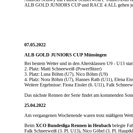
ALB GOLD JUNIORS CUP und RACE 4 ALL gehen jetzt in 
07.05.2022
ALB GOLD JUNIORS CUP Münsingen
Bei bestem Wetter und in den Altersklassen U9 - U13 sta
2. Platz: Matti Schneeweiß (Powerflitzer)
3. Platz: Luna Böhm (U7), Nico Böhm (U9)
4. Platz: Nora Böhm (U7), Hannes Rath (U11), Elena Eis
Weitere Ergebnisse: Fiona Eissler (6. U11), Falk Schnee
Das nächste Rennen der Serie findet am kommenden Sonnt
25.04.2022
Am vergangenen Wochenende waren trotz mäßigem Wetter
Beim
XCO Bundesliga Rennen in Heubach
belegte Fab
Falk Schneeweiß (3. Pl. U13), Nico Göbel (3. Pl. Hauptkl