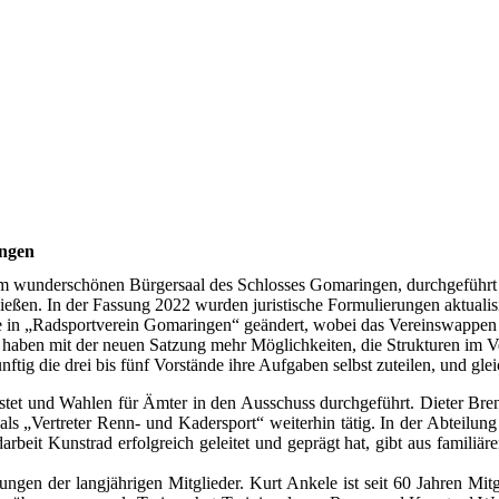
ngen
m wunderschönen Bürgersaal des Schlosses Gomaringen, durchgeführt
ießen. In der Fassung 2022 wurden juristische Formulierungen aktualisi
e in „Radsportverein Gomaringen“ geändert, wobei das Vereinswappen u
it haben mit der neuen Satzung mehr Möglichkeiten, die Strukturen im 
tig die drei bis fünf Vorstände ihre Aufgaben selbst zuteilen, und gle
tet und Wahlen für Ämter in den Ausschuss durchgeführt. Dieter Brenz
 als „Vertreter Renn- und Kadersport“ weiterhin tätig. In der Abteilu
darbeit Kunstrad erfolgreich geleitet und geprägt hat, gibt aus famili
gen der langjährigen Mitglieder. Kurt Ankele ist seit 60 Jahren Mitg