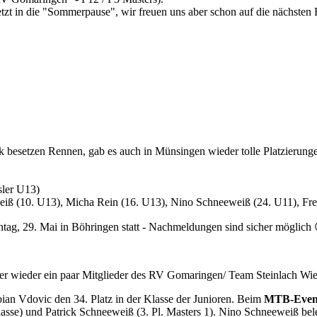
die "Sommerpause", wir freuen uns aber schon auf die nächsten R
rk besetzen Rennen, gab es auch in Münsingen wieder tolle Platzierun
sler U13)
weiß (10. U13), Micha Rein (16. U13), Nino Schneeweiß (24. U11), Fr
ag, 29. Mai in Böhringen statt - Nachmeldungen sind sicher möglich
 wieder ein paar Mitglieder des RV Gomaringen/ Team Steinlach Wi
ian Vdovic den 34. Platz in der Klasse der Junioren. Beim
MTB-Event
asse) und Patrick Schneeweiß (3. Pl. Masters 1). Nino Schneeweiß bele