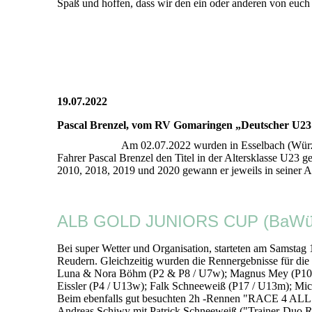
Spaß und hoffen, dass wir den ein oder anderen von euch
19.07.2022
Pascal Brenzel, vom RV Gomaringen „Deutscher U2
Am 02.07.2022 wurden in Esselbach (Würz
Fahrer Pascal Brenzel den Titel in der Altersklasse U2
2010, 2018, 2019 und 2020 gewann er jeweils in seiner A
ALB GOLD JUNIORS CUP (BaWü La
Bei super Wetter und Organisation, starteten am Sam
Reudern. Gleichzeitig wurden die Rennergebnisse für die
Luna & Nora Böhm (P2 & P8 / U7w); Magnus Mey (P10 / 
Eissler (P4 / U13w); Falk Schneeweiß (P17 / U13m); Mi
Beim ebenfalls gut besuchten 2h -Rennen "RACE 4 ALL" 
Andreas Schiwy mit Patrick Schneeweiß ("Trainer-Duo R