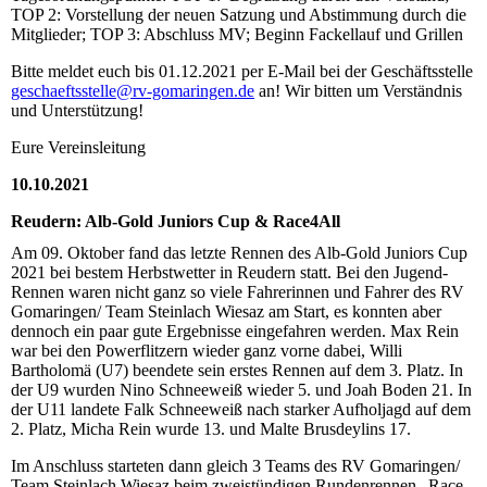
TOP 2: Vorstellung der neuen Satzung und Abstimmung durch die
Mitglieder; TOP 3: Abschluss MV; Beginn Fackellauf und Grillen
Bitte meldet euch bis 01.12.2021 per E-Mail bei der Geschäftsstelle
geschaeftsstelle@rv-gomaringen.de
an! Wir bitten um Verständnis
und Unterstützung!
Eure Vereinsleitung
10.10.2021
Reudern: Alb-Gold Juniors Cup & Race4All
Am 09. Oktober fand das letzte Rennen des Alb-Gold Juniors Cup
2021 bei bestem Herbstwetter in Reudern statt. Bei den Jugend-
Rennen waren nicht ganz so viele Fahrerinnen und Fahrer des RV
Gomaringen/ Team Steinlach Wiesaz am Start, es konnten aber
dennoch ein paar gute Ergebnisse eingefahren werden. Max Rein
war bei den Powerflitzern wieder ganz vorne dabei, Willi
Bartholomä (U7) beendete sein erstes Rennen auf dem 3. Platz. In
der U9 wurden Nino Schneeweiß wieder 5. und Joah Boden 21. In
der U11 landete Falk Schneeweiß nach starker Aufholjagd auf dem
2. Platz, Micha Rein wurde 13. und Malte Brusdeylins 17.
Im Anschluss starteten dann gleich 3 Teams des RV Gomaringen/
Team Steinlach Wiesaz beim zweistündigen Rundenrennen „Race