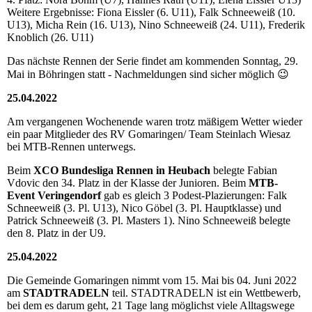
Weitere Ergebnisse: Fiona Eissler (6. U11), Falk Schneeweiß (10.
U13), Micha Rein (16. U13), Nino Schneeweiß (24. U11), Frederik
Knoblich (26. U11)
Das nächste Rennen der Serie findet am kommenden Sonntag, 29.
Mai in Böhringen statt - Nachmeldungen sind sicher möglich 😉
25.04.2022
Am vergangenen Wochenende waren trotz mäßigem Wetter wieder
ein paar Mitglieder des RV Gomaringen/ Team Steinlach Wiesaz
bei MTB-Rennen unterwegs.
Beim
XCO Bundesliga Rennen in Heubach
belegte Fabian
Vdovic den 34. Platz in der Klasse der Junioren. Beim
MTB-
Event Veringendorf
gab es gleich 3 Podest-Plazierungen: Falk
Schneeweiß (3. Pl. U13), Nico Göbel (3. Pl. Hauptklasse) und
Patrick Schneeweiß (3. Pl. Masters 1). Nino Schneeweiß belegte
den 8. Platz in der U9.
25.04.2022
Die Gemeinde Gomaringen nimmt vom 15. Mai bis 04. Juni 2022
am
STADTRADELN
teil. STADTRADELN ist ein Wettbewerb,
bei dem es darum geht, 21 Tage lang möglichst viele Alltagswege