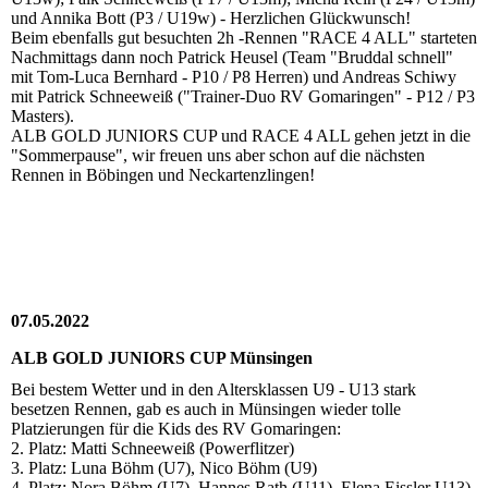
und Annika Bott (P3 / U19w) - Herzlichen Glückwunsch!
Beim ebenfalls gut besuchten 2h -Rennen "RACE 4 ALL" starteten
Nachmittags dann noch Patrick Heusel (Team "Bruddal schnell"
mit Tom-Luca Bernhard - P10 / P8 Herren) und Andreas Schiwy
mit Patrick Schneeweiß ("Trainer-Duo RV Gomaringen" - P12 / P3
Masters).
ALB GOLD JUNIORS CUP und RACE 4 ALL gehen jetzt in die
"Sommerpause", wir freuen uns aber schon auf die nächsten
Rennen in Böbingen und Neckartenzlingen!
07.05.2022
ALB GOLD JUNIORS CUP Münsingen
Bei bestem Wetter und in den Altersklassen U9 - U13 stark
besetzen Rennen, gab es auch in Münsingen wieder tolle
Platzierungen für die Kids des RV Gomaringen:
2. Platz: Matti Schneeweiß (Powerflitzer)
3. Platz: Luna Böhm (U7), Nico Böhm (U9)
4. Platz: Nora Böhm (U7), Hannes Rath (U11), Elena Eissler U13)