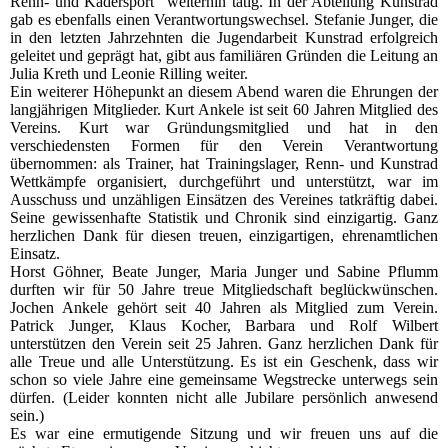
Renn- und Kadersport“ weiterhin tätig. In der Abteilung Kunstrad
gab es ebenfalls einen Verantwortungswechsel. Stefanie Junger, die
in den letzten Jahrzehnten die Jugendarbeit Kunstrad erfolgreich
geleitet und geprägt hat, gibt aus familiären Gründen die Leitung an
Julia Kreth und Leonie Rilling weiter.
Ein weiterer Höhepunkt an diesem Abend waren die Ehrungen der
langjährigen Mitglieder. Kurt Ankele ist seit 60 Jahren Mitglied des
Vereins. Kurt war Gründungsmitglied und hat in den
verschiedensten Formen für den Verein Verantwortung
übernommen: als Trainer, hat Trainingslager, Renn- und Kunstrad
Wettkämpfe organisiert, durchgeführt und unterstützt, war im
Ausschuss und unzähligen Einsätzen des Vereines tatkräftig dabei.
Seine gewissenhafte Statistik und Chronik sind einzigartig. Ganz
herzlichen Dank für diesen treuen, einzigartigen, ehrenamtlichen
Einsatz.
Horst Göhner, Beate Junger, Maria Junger und Sabine Pflumm
durften wir für 50 Jahre treue Mitgliedschaft beglückwünschen.
Jochen Ankele gehört seit 40 Jahren als Mitglied zum Verein.
Patrick Junger, Klaus Kocher, Barbara und Rolf Wilbert
unterstützen den Verein seit 25 Jahren. Ganz herzlichen Dank für
alle Treue und alle Unterstützung. Es ist ein Geschenk, dass wir
schon so viele Jahre eine gemeinsame Wegstrecke unterwegs sein
dürfen. (Leider konnten nicht alle Jubilare persönlich anwesend
sein.)
Es war eine ermutigende Sitzung und wir freuen uns auf die