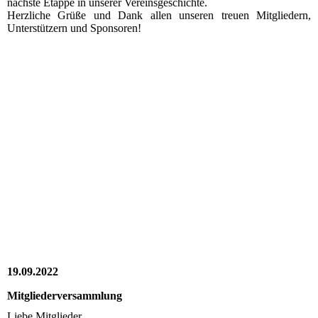
nächste Etappe in unserer Vereinsgeschichte.
Herzliche Grüße und Dank allen unseren treuen Mitgliedern,
Unterstützern und Sponsoren!
2022_10_14_RV_001
2022_10_14_RV_005
2022_10_14_RV_006
2022_10_14_RV_007
2022_10_14_RV_010
2022_10_14_RV_009
2022_10_14_RV_008
19.09.2022
Mitgliederversammlung
Liebe Mitglieder,