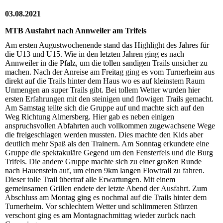
03.08.2021
MTB Ausfahrt nach Annweiler am Trifels
Am ersten Augustwochenende stand das Highlight des Jahres für
die U13 und U15. Wie in den letzten Jahren ging es nach
Annweiler in die Pfalz, um die tollen sandigen Trails unsicher zu
machen. Nach der Anreise am Freitag ging es vom Turnerheim aus
direkt auf die Trails hinter dem Haus wo es auf kleinstem Raum
Unmengen an super Trails gibt. Bei tollem Wetter wurden hier
ersten Erfahrungen mit den steinigen und flowigen Trails gemacht.
Am Samstag teilte sich die Gruppe auf und machte sich auf den
Weg Richtung Almersberg. Hier gab es neben einigen
anspruchsvollen Abfahrten auch vollkommen zugewachsene Wege
die freigeschlagen werden mussten. Dies machte den Kids aber
deutlich mehr Spaß als den Trainern. Am Sonntag erkundete eine
Gruppe die spektakuläre Gegend um den Fensterfels und die Burg
Trifels. Die andere Gruppe machte sich zu einer großen Runde
nach Hauenstein auf, um einen 9km langen Flowtrail zu fahren.
Dieser tolle Trail übertraf alle Erwartungen. Mit einem
gemeinsamen Grillen endete der letzte Abend der Ausfahrt. Zum
Abschluss am Montag ging es nochmal auf die Trails hinter dem
Turnerheim. Vor schlechtem Wetter und schlimmeren Stürzen
verschont ging es am Montagnachmittag wieder zurück nach