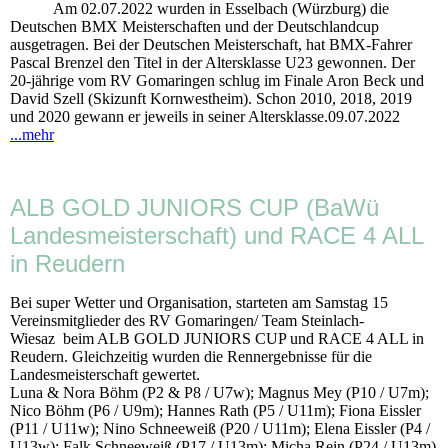
Am 02.07.2022 wurden in Esselbach (Würzburg) die
Deutschen BMX Meisterschaften und der Deutschlandcup
ausgetragen. Bei der Deutschen Meisterschaft, hat BMX-Fahrer
Pascal Brenzel den Titel in der Altersklasse U23 gewonnen. Der
20-jährige vom RV Gomaringen schlug im Finale Aron Beck und
David Szell (Skizunft Kornwestheim). Schon 2010, 2018, 2019
und 2020 gewann er jeweils in seiner Altersklasse.09.07.2022
...mehr
ALB GOLD JUNIORS CUP (BaWü
Landesmeisterschaft) und RACE 4 ALL
in Reudern
Bei super Wetter und Organisation, starteten am Samstag 15
Vereinsmitglieder des RV Gomaringen/ Team Steinlach-
Wiesaz beim ALB GOLD JUNIORS CUP und RACE 4 ALL in
Reudern. Gleichzeitig wurden die Rennergebnisse für die
Landesmeisterschaft gewertet.
Luna & Nora Böhm (P2 & P8 / U7w); Magnus Mey (P10 / U7m);
Nico Böhm (P6 / U9m); Hannes Rath (P5 / U11m); Fiona Eissler
(P11 / U11w); Nino Schneeweiß (P20 / U11m); Elena Eissler (P4 /
U13w); Falk Schneeweiß (P17 / U13m); Micha Rein (P24 / U13m)