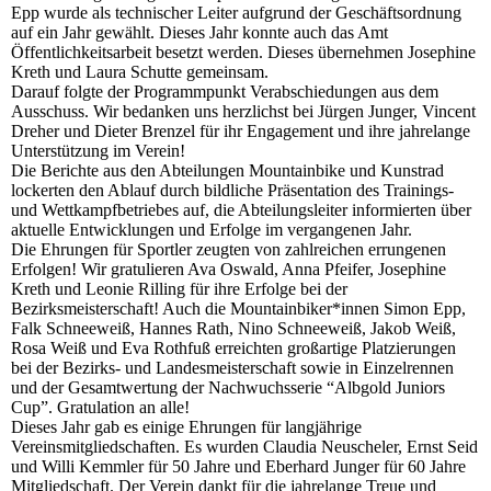
Epp wurde als technischer Leiter aufgrund der Geschäftsordnung
auf ein Jahr gewählt. Dieses Jahr konnte auch das Amt
Öffentlichkeitsarbeit besetzt werden. Dieses übernehmen Josephine
Kreth und Laura Schutte gemeinsam.
Darauf folgte der Programmpunkt Verabschiedungen aus dem
Ausschuss. Wir bedanken uns herzlichst bei Jürgen Junger, Vincent
Dreher und Dieter Brenzel für ihr Engagement und ihre jahrelange
Unterstützung im Verein!
Die Berichte aus den Abteilungen Mountainbike und Kunstrad
lockerten den Ablauf durch bildliche Präsentation des Trainings-
und Wettkampfbetriebes auf, die Abteilungsleiter informierten über
aktuelle Entwicklungen und Erfolge im vergangenen Jahr.
Die Ehrungen für Sportler zeugten von zahlreichen errungenen
Erfolgen! Wir gratulieren Ava Oswald, Anna Pfeifer, Josephine
Kreth und Leonie Rilling für ihre Erfolge bei der
Bezirksmeisterschaft! Auch die Mountainbiker*innen Simon Epp,
Falk Schneeweiß, Hannes Rath, Nino Schneeweiß, Jakob Weiß,
Rosa Weiß und Eva Rothfuß erreichten großartige Platzierungen
bei der Bezirks- und Landesmeisterschaft sowie in Einzelrennen
und der Gesamtwertung der Nachwuchsserie “Albgold Juniors
Cup”. Gratulation an alle!
Dieses Jahr gab es einige Ehrungen für langjährige
Vereinsmitgliedschaften. Es wurden Claudia Neuscheler, Ernst Seid
und Willi Kemmler für 50 Jahre und Eberhard Junger für 60 Jahre
Mitgliedschaft. Der Verein dankt für die jahrelange Treue und