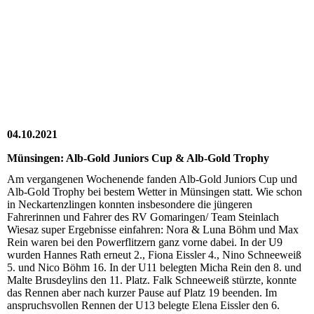
20211009_152245
20211009_152331
20211009_155448
20211009-WA0005
04.10.2021
Münsingen: Alb-Gold Juniors Cup & Alb-Gold Trophy
Am vergangenen Wochenende fanden Alb-Gold Juniors Cup und
Alb-Gold Trophy bei bestem Wetter in Münsingen statt. Wie schon
in Neckartenzlingen konnten insbesondere die jüngeren
Fahrerinnen und Fahrer des RV Gomaringen/ Team Steinlach
Wiesaz super Ergebnisse einfahren: Nora & Luna Böhm und Max
Rein waren bei den Powerflitzern ganz vorne dabei. In der U9
wurden Hannes Rath erneut 2., Fiona Eissler 4., Nino Schneeweiß
5. und Nico Böhm 16. In der U11 belegten Micha Rein den 8. und
Malte Brusdeylins den 11. Platz. Falk Schneeweiß stürzte, konnte
das Rennen aber nach kurzer Pause auf Platz 19 beenden. Im
anspruchsvollen Rennen der U13 belegte Elena Eissler den 6.