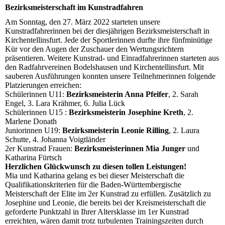
Bezirksmeisterschaft im Kunstradfahren
Am Sonntag, den 27. März 2022 starteten unsere
Kunstradfahrerinnen bei der diesjährigen Bezirksmeisterschaft in
Kirchentellinsfurt. Jede der Sportlerinnen durfte ihre fünfminütige
Kür vor den Augen der Zuschauer den Wertungsrichtern
präsentieren. Weitere Kunstrad- und Einradfahrerinnen starteten aus
den Radfahrvereinen Bodelshausen und Kirchentellinsfurt. Mit
sauberen Ausführungen konnten unsere Teilnehmerinnen folgende
Platzierungen erreichen:
Schülerinnen U11:
Bezirksmeisterin Anna Pfeifer
, 2. Sarah
Engel, 3. Lara Krähmer, 6. Julia Lück
Schülerinnen U15 :
Bezirksmeisterin Josephine Kreth
, 2.
Marlene Donath
Juniorinnen U19:
Bezirksmeisterin Leonie Rilling
, 2. Laura
Schutte, 4. Johanna Voigtländer
2er Kunstrad Frauen:
Bezirksmeisterinnen Mia Junger
und
Katharina Fürtsch
Herzlichen Glückwunsch zu diesen tollen Leistungen!
Mia und Katharina gelang es bei dieser Meisterschaft die
Qualifikationskriterien für die Baden-Württembergische
Meisterschaft der Elite im 2er Kunstrad zu erfüllen. Zusätzlich zu
Josephine und Leonie, die bereits bei der Kreismeisterschaft die
geforderte Punktzahl in Ihrer Altersklasse im 1er Kunstrad
erreichten, wären damit trotz turbulenten Trainingszeiten durch