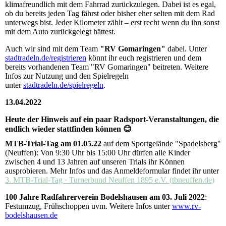
klimafreundlich mit dem Fahrrad zurückzulegen. Dabei ist es egal,
ob du bereits jeden Tag fährst oder bisher eher selten mit dem Rad
unterwegs bist. Jeder Kilometer zählt – erst recht wenn du ihn sonst
mit dem Auto zurückgelegt hättest.
Auch wir sind mit dem Team
"RV Gomaringen"
dabei. Unter
stadtradeln.de/registrieren
könnt ihr euch registrieren und dem
bereits vorhandenen Team "RV Gomaringen" beitreten. Weitere
Infos zur Nutzung und den Spielregeln
unter
stadtradeln.de/spielregeln
.
13.04.2022
Heute der Hinweis auf ein paar Radsport-Veranstaltungen, die
endlich wieder stattfinden können 😊
MTB-Trial-Tag am 01.05.22
auf dem Sportgelände "Spadelsberg"
(Neuffen): Von 9:30 Uhr bis 15:00 Uhr dürfen alle Kinder
zwischen 4 und 13 Jahren auf unseren Trials ihr Können
ausprobieren. Mehr Infos und das Anmeldeformular findet ihr unter
3. MTB-Trial-Tag · Turnerbund Neuffen 1895 e.V. (tbneuffen.de)
100 Jahre Radfahrerverein Bodelshausen am 03. Juli 2022
:
Festumzug, Frühschoppen uvm. Weitere Infos unter
www.rv-
bodelshausen.de