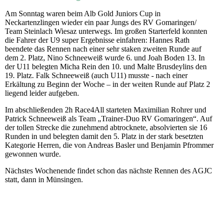
Am Sonntag waren beim Alb Gold Juniors Cup in
Neckartenzlingen wieder ein paar Jungs des RV Gomaringen/
Team Steinlach Wiesaz unterwegs. Im großen Starterfeld konnten
die Fahrer der U9 super Ergebnisse einfahren: Hannes Rath
beendete das Rennen nach einer sehr staken zweiten Runde auf
dem 2. Platz, Nino Schneeweiß wurde 6. und Joah Boden 13. In
der U11 belegten Micha Rein den 10. und Malte Brusdeylins den
19. Platz. Falk Schneeweiß (auch U11) musste - nach einer
Erkältung zu Beginn der Woche – in der weiten Runde auf Platz 2
liegend leider aufgeben.
Im abschließenden 2h Race4All starteten Maximilian Rohrer und
Patrick Schneeweiß als Team „Trainer-Duo RV Gomaringen“. Auf
der tollen Strecke die zunehmend abtrocknete, absolvierten sie 16
Runden in und belegten damit den 5. Platz in der stark besetzten
Kategorie Herren, die von Andreas Basler und Benjamin Pfrommer
gewonnen wurde.
Nächstes Wochenende findet schon das nächste Rennen des AGJC
statt, dann in Münsingen.