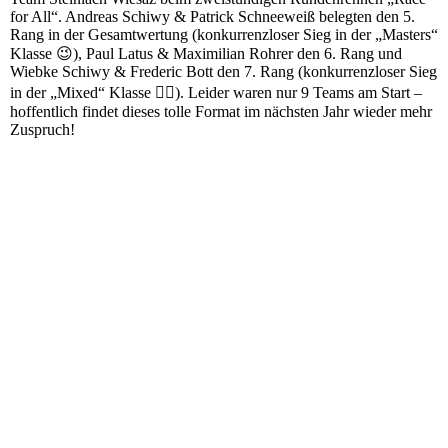
for All“. Andreas Schiwy & Patrick Schneeweiß belegten den 5.
Rang in der Gesamtwertung (konkurrenzloser Sieg in der „Masters“
Klasse 😉), Paul Latus & Maximilian Rohrer den 6. Rang und
Wiebke Schiwy & Frederic Bott den 7. Rang (konkurrenzloser Sieg
in der „Mixed“ Klasse 🤷‍♀️). Leider waren nur 9 Teams am Start –
hoffentlich findet dieses tolle Format im nächsten Jahr wieder mehr
Zuspruch!
20211009_125651
20211009_131353
20211009_133146
20211009_134932
20211009_140013(0)
20211009_140540
20211009_140628(0)
20211009_144914