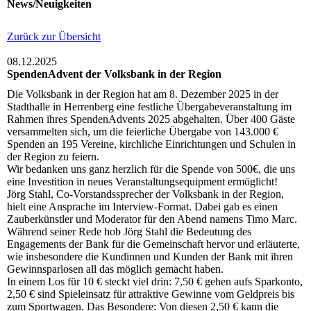
News/Neuigkeiten
Zurück zur Übersicht
08.12.2025
SpendenAdvent der Volksbank in der Region
Die Volksbank in der Region hat am 8. Dezember 2025 in der
Stadthalle in Herrenberg eine festliche Übergabeveranstaltung im
Rahmen ihres SpendenAdvents 2025 abgehalten. Über 400 Gäste
versammelten sich, um die feierliche Übergabe von 143.000 €
Spenden an 195 Vereine, kirchliche Einrichtungen und Schulen in
der Region zu feiern.
Wir bedanken uns ganz herzlich für die Spende von 500€, die uns
eine Investition in neues Veranstaltungsequipment ermöglicht!
Jörg Stahl, Co-Vorstandssprecher der Volksbank in der Region,
hielt eine Ansprache im Interview-Format. Dabei gab es einen
Zauberkünstler und Moderator für den Abend namens Timo Marc.
Während seiner Rede hob Jörg Stahl die Bedeutung des
Engagements der Bank für die Gemeinschaft hervor und erläuterte,
wie insbesondere die Kundinnen und Kunden der Bank mit ihren
Gewinnsparlosen all das möglich gemacht haben.
In einem Los für 10 € steckt viel drin: 7,50 € gehen aufs Sparkonto,
2,50 € sind Spieleinsatz für attraktive Gewinne vom Geldpreis bis
zum Sportwagen. Das Besondere: Von diesen 2,50 € kann die