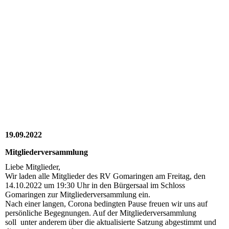
2022_10_14_RV_005
2022_10_14_RV_006
2022_10_14_RV_007
2022_10_14_RV_010
2022_10_14_RV_009
2022_10_14_RV_008
19.09.2022
Mitgliederversammlung
Liebe Mitglieder,
Wir laden alle Mitglieder des RV Gomaringen am Freitag, den
14.10.2022 um 19:30 Uhr in den Bürgersaal im Schloss
Gomaringen zur Mitgliederversammlung ein.
Nach einer langen, Corona bedingten Pause freuen wir uns auf
persönliche Begegnungen. Auf der Mitgliederversammlung
soll unter anderem über die aktualisierte Satzung abgestimmt und