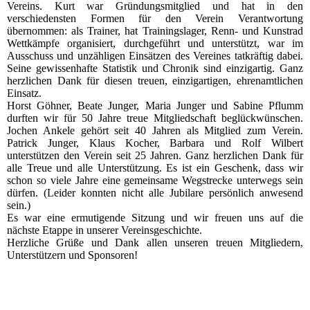
Vereins. Kurt war Gründungsmitglied und hat in den
verschiedensten Formen für den Verein Verantwortung
übernommen: als Trainer, hat Trainingslager, Renn- und Kunstrad
Wettkämpfe organisiert, durchgeführt und unterstützt, war im
Ausschuss und unzähligen Einsätzen des Vereines tatkräftig dabei.
Seine gewissenhafte Statistik und Chronik sind einzigartig. Ganz
herzlichen Dank für diesen treuen, einzigartigen, ehrenamtlichen
Einsatz.
Horst Göhner, Beate Junger, Maria Junger und Sabine Pflumm
durften wir für 50 Jahre treue Mitgliedschaft beglückwünschen.
Jochen Ankele gehört seit 40 Jahren als Mitglied zum Verein.
Patrick Junger, Klaus Kocher, Barbara und Rolf Wilbert
unterstützen den Verein seit 25 Jahren. Ganz herzlichen Dank für
alle Treue und alle Unterstützung. Es ist ein Geschenk, dass wir
schon so viele Jahre eine gemeinsame Wegstrecke unterwegs sein
dürfen. (Leider konnten nicht alle Jubilare persönlich anwesend
sein.)
Es war eine ermutigende Sitzung und wir freuen uns auf die
nächste Etappe in unserer Vereinsgeschichte.
Herzliche Grüße und Dank allen unseren treuen Mitgliedern,
Unterstützern und Sponsoren!
2022_10_14_RV_001