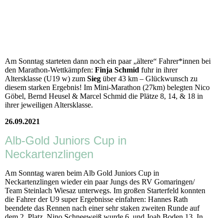
Am Sonntag starteten dann noch ein paar „ältere“ Fahrer*innen bei
den Marathon-Wettkämpfen:
Finja Schmid
fuhr in ihrer
Altersklasse (U19 w) zum
Sieg
über 43 km – Glückwunsch zu
diesem starken Ergebnis! Im Mini-Marathon (27km) belegten Nico
Göbel, Bernd Heusel & Marcel Schmid die Plätze 8, 14, & 18 in
ihrer jeweiligen Altersklasse.
26.09.2021
Alb-Gold Juniors Cup in
Neckartenzlingen
Am Sonntag waren beim Alb Gold Juniors Cup in
Neckartenzlingen wieder ein paar Jungs des RV Gomaringen/
Team Steinlach Wiesaz unterwegs. Im großen Starterfeld konnten
die Fahrer der U9 super Ergebnisse einfahren: Hannes Rath
beendete das Rennen nach einer sehr staken zweiten Runde auf
dem 2. Platz, Nino Schneeweiß wurde 6. und Joah Boden 13. In