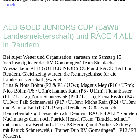
...mehr
ALB GOLD JUNIORS CUP (BaWü
Landesmeisterschaft) und RACE 4 ALL
in Reudern
Bei super Wetter und Organisation, starteten am Samstag 15
Vereinsmitglieder des RV Gomaringen/ Team Steinlach-
Wiesaz beim ALB GOLD JUNIORS CUP und RACE 4 ALL in
Reudern. Gleichzeitig wurden die Rennergebnisse für die
Landesmeisterschaft gewertet.
Luna & Nora Böhm (P2 & P8 / U7w); Magnus Mey (P10 / U7m);
Nico Böhm (P6 / U9m); Hannes Rath (P5 / U11m); Fiona Eissler
(P11 / U11w); Nino Schneeweiß (P20 / U11m); Elena Eissler (P4 /
U13w); Falk Schneeweiß (P17 / U13m); Micha Rein (P24 / U13m)
und Annika Bott (P3 / U19w) - Herzlichen Glückwunsch!
Beim ebenfalls gut besuchten 2h -Rennen "RACE 4 ALL" starteten
Nachmittags dann noch Patrick Heusel (Team "Bruddal schnell"
mit Tom-Luca Bernhard - P10 / P8 Herren) und Andreas Schiwy
mit Patrick Schneeweiß ("Trainer-Duo RV Gomaringen" - P12 / P3
Masters).