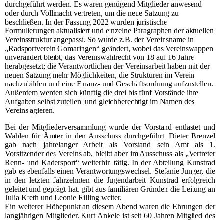
durchgeführt werden. Es waren genügend Mitglieder anwesend
oder durch Vollmacht vertreten, um die neue Satzung zu
beschließen. In der Fassung 2022 wurden juristische
Formulierungen aktualisiert und einzelne Paragraphen der aktuellen
Vereinsstruktur angepasst. So wurde z.B. der Vereinsname in
„Radsportverein Gomaringen“ geändert, wobei das Vereinswappen
unverändert bleibt, das Vereinswahlrecht von 18 auf 16 Jahre
herabgesetzt; die Verantwortlichen der Vereinsarbeit haben mit der
neuen Satzung mehr Möglichkeiten, die Strukturen im Verein
nachzubilden und eine Finanz- und Geschäftsordnung aufzustellen.
Außerdem werden sich künftig die drei bis fünf Vorstände ihre
Aufgaben selbst zuteilen, und gleichberechtigt im Namen des
Vereins agieren.
Bei der Mitgliederversammlung wurde der Vorstand entlastet und
Wahlen für Ämter in den Ausschuss durchgeführt. Dieter Brenzel
gab nach jahrelanger Arbeit als Vorstand sein Amt als 1.
Vorsitzender des Vereins ab, bleibt aber im Ausschuss als „Vertreter
Renn- und Kadersport“ weiterhin tätig. In der Abteilung Kunstrad
gab es ebenfalls einen Verantwortungswechsel. Stefanie Junger, die
in den letzten Jahrzehnten die Jugendarbeit Kunstrad erfolgreich
geleitet und geprägt hat, gibt aus familiären Gründen die Leitung an
Julia Kreth und Leonie Rilling weiter.
Ein weiterer Höhepunkt an diesem Abend waren die Ehrungen der
langjährigen Mitglieder. Kurt Ankele ist seit 60 Jahren Mitglied des