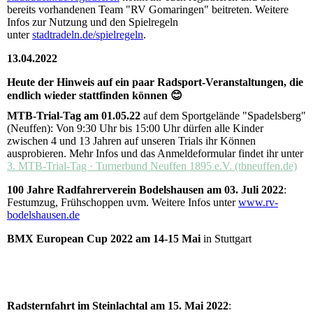
bereits vorhandenen Team "RV Gomaringen" beitreten. Weitere
Infos zur Nutzung und den Spielregeln
unter
stadtradeln.de/spielregeln
.
13.04.2022
Heute der Hinweis auf ein paar Radsport-Veranstaltungen, die
endlich wieder stattfinden können 😊
MTB-Trial-Tag am 01.05.22
auf dem Sportgelände "Spadelsberg"
(Neuffen): Von 9:30 Uhr bis 15:00 Uhr dürfen alle Kinder
zwischen 4 und 13 Jahren auf unseren Trials ihr Können
ausprobieren. Mehr Infos und das Anmeldeformular findet ihr unter
3. MTB-Trial-Tag · Turnerbund Neuffen 1895 e.V. (tbneuffen.de)
100 Jahre Radfahrerverein Bodelshausen am 03. Juli 2022
:
Festumzug, Frühschoppen uvm. Weitere Infos unter
www.rv-
bodelshausen.de
BMX European Cup 2022 am 14-15 Mai
in Stuttgart
Radsternfahrt im Steinlachtal am 15. Mai 2022
: