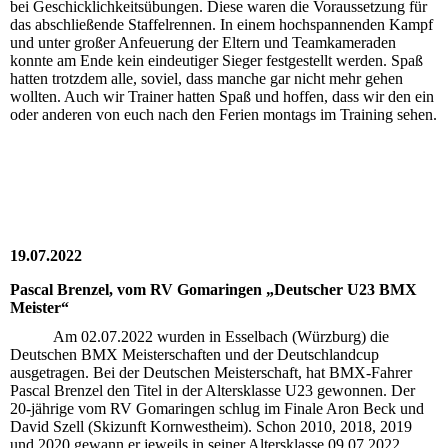
bei Geschicklichkeitsübungen. Diese waren die Voraussetzung für
das abschließende Staffelrennen. In einem hochspannenden Kampf
und unter großer Anfeuerung der Eltern und Teamkameraden
konnte am Ende kein eindeutiger Sieger festgestellt werden. Spaß
hatten trotzdem alle, soviel, dass manche gar nicht mehr gehen
wollten. Auch wir Trainer hatten Spaß und hoffen, dass wir den ein
oder anderen von euch nach den Ferien montags im Training sehen.
19.07.2022
Pascal Brenzel, vom RV Gomaringen „Deutscher U23 BMX
Meister“
Am 02.07.2022 wurden in Esselbach (Würzburg) die
Deutschen BMX Meisterschaften und der Deutschlandcup
ausgetragen. Bei der Deutschen Meisterschaft, hat BMX-Fahrer
Pascal Brenzel den Titel in der Altersklasse U23 gewonnen. Der
20-jährige vom RV Gomaringen schlug im Finale Aron Beck und
David Szell (Skizunft Kornwestheim). Schon 2010, 2018, 2019
und 2020 gewann er jeweils in seiner Altersklasse.09.07.2022