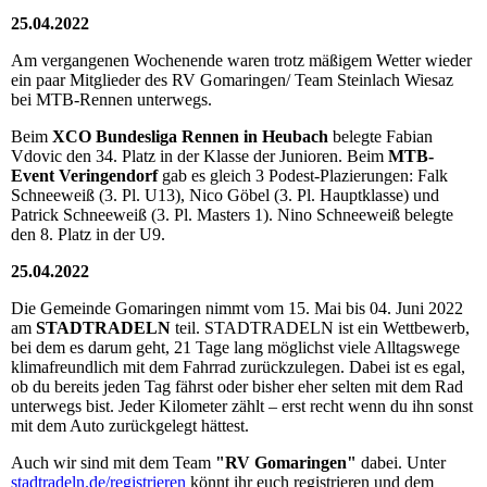
25.04.2022
Am vergangenen Wochenende waren trotz mäßigem Wetter wieder
ein paar Mitglieder des RV Gomaringen/ Team Steinlach Wiesaz
bei MTB-Rennen unterwegs.
Beim
XCO Bundesliga Rennen in Heubach
belegte Fabian
Vdovic den 34. Platz in der Klasse der Junioren. Beim
MTB-
Event Veringendorf
gab es gleich 3 Podest-Plazierungen: Falk
Schneeweiß (3. Pl. U13), Nico Göbel (3. Pl. Hauptklasse) und
Patrick Schneeweiß (3. Pl. Masters 1). Nino Schneeweiß belegte
den 8. Platz in der U9.
25.04.2022
Die Gemeinde Gomaringen nimmt vom 15. Mai bis 04. Juni 2022
am
STADTRADELN
teil. STADTRADELN ist ein Wettbewerb,
bei dem es darum geht, 21 Tage lang möglichst viele Alltagswege
klimafreundlich mit dem Fahrrad zurückzulegen. Dabei ist es egal,
ob du bereits jeden Tag fährst oder bisher eher selten mit dem Rad
unterwegs bist. Jeder Kilometer zählt – erst recht wenn du ihn sonst
mit dem Auto zurückgelegt hättest.
Auch wir sind mit dem Team
"RV Gomaringen"
dabei. Unter
stadtradeln.de/registrieren
könnt ihr euch registrieren und dem