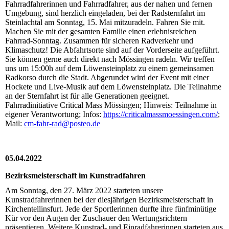
Fahrradfahrerinnen und Fahrradfahrer, aus der nahen und fernen
Umgebung, sind herzlich eingeladen, bei der Radsternfahrt im
Steinlachtal am Sonntag, 15. Mai mitzuradeln. Fahren Sie mit.
Machen Sie mit der gesamten Familie einen erlebnisreichen
Fahrrad-Sonntag. Zusammen für sicheren Radverkehr und
Klimaschutz! Die Abfahrtsorte sind auf der Vorderseite aufgeführt.
Sie können gerne auch direkt nach Mössingen radeln. Wir treffen
uns um 15:00h auf dem Löwensteinplatz zu einem gemeinsamen
Radkorso durch die Stadt. Abgerundet wird der Event mit einer
Hockete und Live-Musik auf dem Löwensteinplatz. Die Teilnahme
an der Sternfahrt ist für alle Generationen geeignet.
Fahrradinitiative Critical Mass Mössingen; Hinweis: Teilnahme in
eigener Verantwortung; Infos:
https://criticalmassmoessingen.com/
;
Mail:
cm-fahr-rad@posteo.de
05.04.2022
Bezirksmeisterschaft im Kunstradfahren
Am Sonntag, den 27. März 2022 starteten unsere
Kunstradfahrerinnen bei der diesjährigen Bezirksmeisterschaft in
Kirchentellinsfurt. Jede der Sportlerinnen durfte ihre fünfminütige
Kür vor den Augen der Zuschauer den Wertungsrichtern
präsentieren. Weitere Kunstrad- und Einradfahrerinnen starteten aus