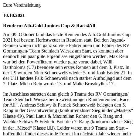
Eure Vereinsleitung
10.10.2021
Reudern: Alb-Gold Juniors Cup & Race4All
Am 09. Oktober fand das letzte Rennen des Alb-Gold Juniors Cup
2021 bei bestem Herbstwetter in Reudern statt. Bei den Jugend-
Rennen waren nicht ganz so viele Fahrerinnen und Fahrer des RV
Gomaringen/ Team Steinlach Wiesaz am Start, es konnten aber
dennoch ein paar gute Ergebnisse eingefahren werden. Max Rein
war bei den Powerflitzern wieder ganz vorne dabei, Willi
Bartholomä (U7) beendete sein erstes Rennen auf dem 3. Platz. In
der U9 wurden Nino Schneeweiß wieder 5. und Joah Boden 21. In
der U11 landete Falk Schneeweiß nach starker Aufholjagd auf dem
2. Platz, Micha Rein wurde 13. und Malte Brusdeylins 17.
Im Anschluss starteten dann gleich 3 Teams des RV Gomaringen/
Team Steinlach Wiesaz beim zweistündigen Rundenrennen „Race
for All“. Andreas Schiwy & Patrick Schneeweiß belegten den 5.
Rang in der Gesamtwertung (konkurrenzloser Sieg in der „Masters“
Klasse 😉), Paul Latus & Maximilian Rohrer den 6. Rang und
Wiebke Schiwy & Frederic Bott den 7. Rang (konkurrenzloser Sieg
in der „Mixed“ Klasse 🤷‍♀️). Leider waren nur 9 Teams am Start –
hoffentlich findet dieses tolle Format im nächsten Jahr wieder mehr