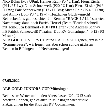
Nico Böhm (P6 / U9m); Hannes Rath (P5 / U11m); Fiona Eissler
(P11 / U11w); Nino Schneeweiß (P20 / U11m); Elena Eissler (P4 /
U13w); Falk Schneeweiß (P17 / U13m); Micha Rein (P24 / U13m)
und Annika Bott (P3 / U19w) - Herzlichen Glückwunsch!
Beim ebenfalls gut besuchten 2h -Rennen "RACE 4 ALL" starteten
Nachmittags dann noch Patrick Heusel (Team "Bruddal schnell"
mit Tom-Luca Bernhard - P10 / P8 Herren) und Andreas Schiwy
mit Patrick Schneeweiß ("Trainer-Duo RV Gomaringen" - P12 / P3
Masters).
ALB GOLD JUNIORS CUP und RACE 4 ALL gehen jetzt in die
"Sommerpause", wir freuen uns aber schon auf die nächsten
Rennen in Böbingen und Neckartenzlingen!
07.05.2022
ALB GOLD JUNIORS CUP Münsingen
Bei bestem Wetter und in den Altersklassen U9 - U13 stark
besetzen Rennen, gab es auch in Münsingen wieder tolle
Platzierungen für die Kids des RV Gomaringen: