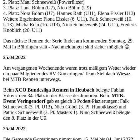
2. Platz: Matti Schneeweiß (Powerflitzer)
3. Platz: Luna Böhm (U7), Nico Böhm (U9)
4. Platz: Nora Böhm (U7), Hannes Rath (U11), Elena Eissler U13)
Weitere Ergebnisse: Fiona Eissler (6. U11), Falk Schneeweiß (10.
U13), Micha Rein (16. U13), Nino Schneeweiß (24. U11), Frederik
Knoblich (26. U11)
Das nächste Rennen der Serie findet am kommenden Sonntag, 29.
Mai in Böhringen statt - Nachmeldungen sind sicher möglich 😉
25.04.2022
Am vergangenen Wochenende waren trotz mäßigem Wetter wieder
ein paar Mitglieder des RV Gomaringen/ Team Steinlach Wiesaz
bei MTB-Rennen unterwegs.
Beim
XCO Bundesliga Rennen in Heubach
belegte Fabian
Vdovic den 34. Platz in der Klasse der Junioren. Beim
MTB-
Event Veringendorf
gab es gleich 3 Podest-Plazierungen: Falk
Schneeweiß (3. Pl. U13), Nico Göbel (3. Pl. Hauptklasse) und
Patrick Schneeweiß (3. Pl. Masters 1). Nino Schneeweiß belegte
den 8. Platz in der U9.
25.04.2022
Die Gemeinde Gomaringen nimmt vom 15. Mai bis 04. Juni 2022