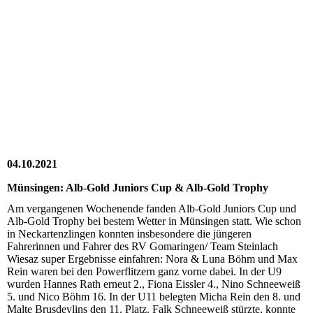
20211009_144914
20211009_152245
20211009_152331
20211009_155448
20211009-WA0005
04.10.2021
Münsingen: Alb-Gold Juniors Cup & Alb-Gold Trophy
Am vergangenen Wochenende fanden Alb-Gold Juniors Cup und
Alb-Gold Trophy bei bestem Wetter in Münsingen statt. Wie schon
in Neckartenzlingen konnten insbesondere die jüngeren
Fahrerinnen und Fahrer des RV Gomaringen/ Team Steinlach
Wiesaz super Ergebnisse einfahren: Nora & Luna Böhm und Max
Rein waren bei den Powerflitzern ganz vorne dabei. In der U9
wurden Hannes Rath erneut 2., Fiona Eissler 4., Nino Schneeweiß
5. und Nico Böhm 16. In der U11 belegten Micha Rein den 8. und
Malte Brusdeylins den 11. Platz. Falk Schneeweiß stürzte, konnte