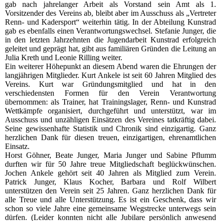
gab nach jahrelanger Arbeit als Vorstand sein Amt als 1.
Vorsitzender des Vereins ab, bleibt aber im Ausschuss als „Vertreter
Renn- und Kadersport“ weiterhin tätig. In der Abteilung Kunstrad
gab es ebenfalls einen Verantwortungswechsel. Stefanie Junger, die
in den letzten Jahrzehnten die Jugendarbeit Kunstrad erfolgreich
geleitet und geprägt hat, gibt aus familiären Gründen die Leitung an
Julia Kreth und Leonie Rilling weiter.
Ein weiterer Höhepunkt an diesem Abend waren die Ehrungen der
langjährigen Mitglieder. Kurt Ankele ist seit 60 Jahren Mitglied des
Vereins. Kurt war Gründungsmitglied und hat in den
verschiedensten Formen für den Verein Verantwortung
übernommen: als Trainer, hat Trainingslager, Renn- und Kunstrad
Wettkämpfe organisiert, durchgeführt und unterstützt, war im
Ausschuss und unzähligen Einsätzen des Vereines tatkräftig dabei.
Seine gewissenhafte Statistik und Chronik sind einzigartig. Ganz
herzlichen Dank für diesen treuen, einzigartigen, ehrenamtlichen
Einsatz.
Horst Göhner, Beate Junger, Maria Junger und Sabine Pflumm
durften wir für 50 Jahre treue Mitgliedschaft beglückwünschen.
Jochen Ankele gehört seit 40 Jahren als Mitglied zum Verein.
Patrick Junger, Klaus Kocher, Barbara und Rolf Wilbert
unterstützen den Verein seit 25 Jahren. Ganz herzlichen Dank für
alle Treue und alle Unterstützung. Es ist ein Geschenk, dass wir
schon so viele Jahre eine gemeinsame Wegstrecke unterwegs sein
dürfen. (Leider konnten nicht alle Jubilare persönlich anwesend