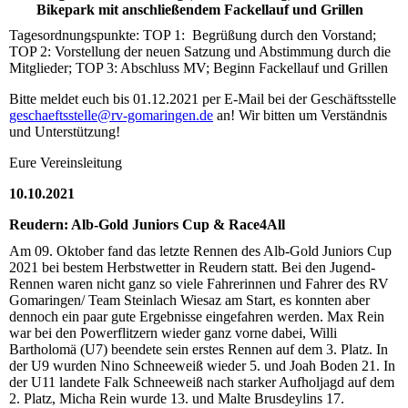
Bikepark mit anschließendem Fackellauf und Grillen
Tagesordnungspunkte: TOP 1: Begrüßung durch den Vorstand;
TOP 2: Vorstellung der neuen Satzung und Abstimmung durch die
Mitglieder; TOP 3: Abschluss MV; Beginn Fackellauf und Grillen
Bitte meldet euch bis 01.12.2021 per E-Mail bei der Geschäftsstelle
geschaeftsstelle@rv-gomaringen.de
an! Wir bitten um Verständnis
und Unterstützung!
Eure Vereinsleitung
10.10.2021
Reudern: Alb-Gold Juniors Cup & Race4All
Am 09. Oktober fand das letzte Rennen des Alb-Gold Juniors Cup
2021 bei bestem Herbstwetter in Reudern statt. Bei den Jugend-
Rennen waren nicht ganz so viele Fahrerinnen und Fahrer des RV
Gomaringen/ Team Steinlach Wiesaz am Start, es konnten aber
dennoch ein paar gute Ergebnisse eingefahren werden. Max Rein
war bei den Powerflitzern wieder ganz vorne dabei, Willi
Bartholomä (U7) beendete sein erstes Rennen auf dem 3. Platz. In
der U9 wurden Nino Schneeweiß wieder 5. und Joah Boden 21. In
der U11 landete Falk Schneeweiß nach starker Aufholjagd auf dem
2. Platz, Micha Rein wurde 13. und Malte Brusdeylins 17.