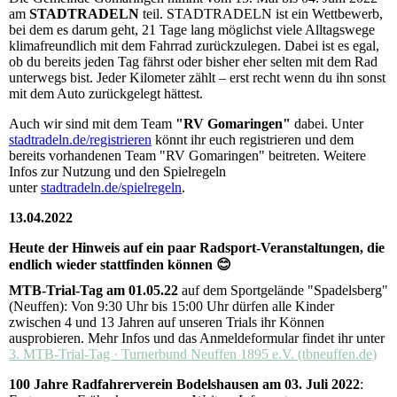
am
STADTRADELN
teil. STADTRADELN ist ein Wettbewerb,
bei dem es darum geht, 21 Tage lang möglichst viele Alltagswege
klimafreundlich mit dem Fahrrad zurückzulegen. Dabei ist es egal,
ob du bereits jeden Tag fährst oder bisher eher selten mit dem Rad
unterwegs bist. Jeder Kilometer zählt – erst recht wenn du ihn sonst
mit dem Auto zurückgelegt hättest.
Auch wir sind mit dem Team
"RV Gomaringen"
dabei. Unter
stadtradeln.de/registrieren
könnt ihr euch registrieren und dem
bereits vorhandenen Team "RV Gomaringen" beitreten. Weitere
Infos zur Nutzung und den Spielregeln
unter
stadtradeln.de/spielregeln
.
13.04.2022
Heute der Hinweis auf ein paar Radsport-Veranstaltungen, die
endlich wieder stattfinden können 😊
MTB-Trial-Tag am 01.05.22
auf dem Sportgelände "Spadelsberg"
(Neuffen): Von 9:30 Uhr bis 15:00 Uhr dürfen alle Kinder
zwischen 4 und 13 Jahren auf unseren Trials ihr Können
ausprobieren. Mehr Infos und das Anmeldeformular findet ihr unter
3. MTB-Trial-Tag · Turnerbund Neuffen 1895 e.V. (tbneuffen.de)
100 Jahre Radfahrerverein Bodelshausen am 03. Juli 2022
: