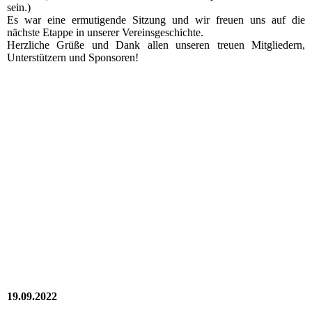
sein.)
Es war eine ermutigende Sitzung und wir freuen uns auf die
nächste Etappe in unserer Vereinsgeschichte.
Herzliche Grüße und Dank allen unseren treuen Mitgliedern,
Unterstützern und Sponsoren!
2022_10_14_RV_001
2022_10_14_RV_005
2022_10_14_RV_006
2022_10_14_RV_007
2022_10_14_RV_010
2022_10_14_RV_009
2022_10_14_RV_008
19.09.2022