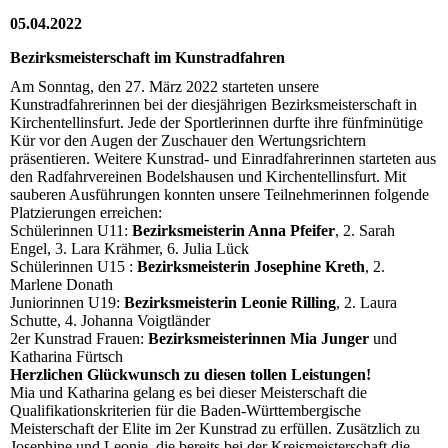
05.04.2022
Bezirksmeisterschaft im Kunstradfahren
Am Sonntag, den 27. März 2022 starteten unsere
Kunstradfahrerinnen bei der diesjährigen Bezirksmeisterschaft in
Kirchentellinsfurt. Jede der Sportlerinnen durfte ihre fünfminütige
Kür vor den Augen der Zuschauer den Wertungsrichtern
präsentieren. Weitere Kunstrad- und Einradfahrerinnen starteten aus
den Radfahrvereinen Bodelshausen und Kirchentellinsfurt. Mit
sauberen Ausführungen konnten unsere Teilnehmerinnen folgende
Platzierungen erreichen:
Schülerinnen U11:
Bezirksmeisterin Anna Pfeifer
, 2. Sarah
Engel, 3. Lara Krähmer, 6. Julia Lück
Schülerinnen U15 :
Bezirksmeisterin Josephine Kreth
, 2.
Marlene Donath
Juniorinnen U19:
Bezirksmeisterin Leonie Rilling
, 2. Laura
Schutte, 4. Johanna Voigtländer
2er Kunstrad Frauen:
Bezirksmeisterinnen Mia Junger
und
Katharina Fürtsch
Herzlichen Glückwunsch zu diesen tollen Leistungen!
Mia und Katharina gelang es bei dieser Meisterschaft die
Qualifikationskriterien für die Baden-Württembergische
Meisterschaft der Elite im 2er Kunstrad zu erfüllen. Zusätzlich zu
Josephine und Leonie, die bereits bei der Kreismeisterschaft die