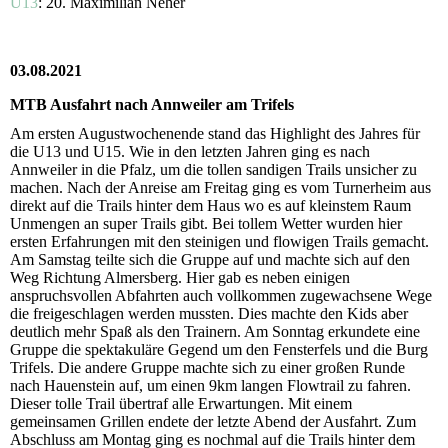
U13
: 20. Maximilian Neher
03.08.2021
MTB Ausfahrt nach Annweiler am Trifels
Am ersten Augustwochenende stand das Highlight des Jahres für
die U13 und U15. Wie in den letzten Jahren ging es nach
Annweiler in die Pfalz, um die tollen sandigen Trails unsicher zu
machen. Nach der Anreise am Freitag ging es vom Turnerheim aus
direkt auf die Trails hinter dem Haus wo es auf kleinstem Raum
Unmengen an super Trails gibt. Bei tollem Wetter wurden hier
ersten Erfahrungen mit den steinigen und flowigen Trails gemacht.
Am Samstag teilte sich die Gruppe auf und machte sich auf den
Weg Richtung Almersberg. Hier gab es neben einigen
anspruchsvollen Abfahrten auch vollkommen zugewachsene Wege
die freigeschlagen werden mussten. Dies machte den Kids aber
deutlich mehr Spaß als den Trainern. Am Sonntag erkundete eine
Gruppe die spektakuläre Gegend um den Fensterfels und die Burg
Trifels. Die andere Gruppe machte sich zu einer großen Runde
nach Hauenstein auf, um einen 9km langen Flowtrail zu fahren.
Dieser tolle Trail übertraf alle Erwartungen. Mit einem
gemeinsamen Grillen endete der letzte Abend der Ausfahrt. Zum
Abschluss am Montag ging es nochmal auf die Trails hinter dem