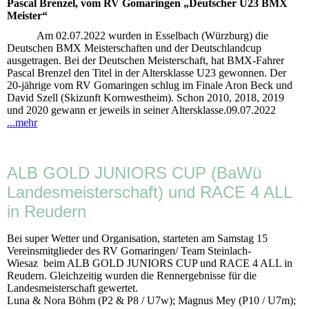
Pascal Brenzel, vom RV Gomaringen „Deutscher U23 BMX
Meister“
Am 02.07.2022 wurden in Esselbach (Würzburg) die
Deutschen BMX Meisterschaften und der Deutschlandcup
ausgetragen. Bei der Deutschen Meisterschaft, hat BMX-Fahrer
Pascal Brenzel den Titel in der Altersklasse U23 gewonnen. Der
20-jährige vom RV Gomaringen schlug im Finale Aron Beck und
David Szell (Skizunft Kornwestheim). Schon 2010, 2018, 2019
und 2020 gewann er jeweils in seiner Altersklasse.09.07.2022
...mehr
ALB GOLD JUNIORS CUP (BaWü
Landesmeisterschaft) und RACE 4 ALL
in Reudern
Bei super Wetter und Organisation, starteten am Samstag 15
Vereinsmitglieder des RV Gomaringen/ Team Steinlach-
Wiesaz beim ALB GOLD JUNIORS CUP und RACE 4 ALL in
Reudern. Gleichzeitig wurden die Rennergebnisse für die
Landesmeisterschaft gewertet.
Luna & Nora Böhm (P2 & P8 / U7w); Magnus Mey (P10 / U7m);