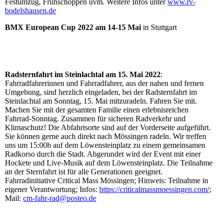
Festumzug, Frühschoppen uvm. Weitere Infos unter
www.rv-
bodelshausen.de
BMX European Cup 2022 am 14-15 Mai
in Stuttgart
Radsternfahrt im Steinlachtal am 15. Mai 2022
:
Fahrradfahrerinnen und Fahrradfahrer, aus der nahen und fernen
Umgebung, sind herzlich eingeladen, bei der Radsternfahrt im
Steinlachtal am Sonntag, 15. Mai mitzuradeln. Fahren Sie mit.
Machen Sie mit der gesamten Familie einen erlebnisreichen
Fahrrad-Sonntag. Zusammen für sicheren Radverkehr und
Klimaschutz! Die Abfahrtsorte sind auf der Vorderseite aufgeführt.
Sie können gerne auch direkt nach Mössingen radeln. Wir treffen
uns um 15:00h auf dem Löwensteinplatz zu einem gemeinsamen
Radkorso durch die Stadt. Abgerundet wird der Event mit einer
Hockete und Live-Musik auf dem Löwensteinplatz. Die Teilnahme
an der Sternfahrt ist für alle Generationen geeignet.
Fahrradinitiative Critical Mass Mössingen; Hinweis: Teilnahme in
eigener Verantwortung; Infos:
https://criticalmassmoessingen.com/
;
Mail:
cm-fahr-rad@posteo.de