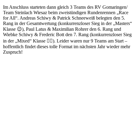
Im Anschluss starteten dann gleich 3 Teams des RV Gomaringen/
Team Steinlach Wiesaz beim zweistündigen Rundenrennen „Race
for All“. Andreas Schiwy & Patrick Schneeweiß belegten den 5.
Rang in der Gesamtwertung (konkurrenzloser Sieg in der „Masters“
Klasse 😉), Paul Latus & Maximilian Rohrer den 6. Rang und
Wiebke Schiwy & Frederic Bott den 7. Rang (konkurrenzloser Sieg
in der „Mixed“ Klasse 🤷‍♀️). Leider waren nur 9 Teams am Start –
hoffentlich findet dieses tolle Format im nächsten Jahr wieder mehr
Zuspruch!
20211009_125651
20211009_131353
20211009_133146
20211009_134932
20211009_140013(0)
20211009_140540
20211009_140628(0)