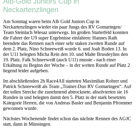
Alb-Gold Juniors Cup in
Neckartenzlingen
Am Sonntag waren beim Alb Gold Juniors Cup in
Neckartenzlingen wieder ein paar Jungs des RV Gomaringen/
Team Steinlach Wiesaz unterwegs. Im großen Starterfeld konnten
die Fahrer der U9 super Ergebnisse einfahren: Hannes Rath
beendete das Rennen nach einer sehr staken zweiten Runde auf
dem 2. Platz, Nino Schneeweiß wurde 6. und Joah Boden 13. In
der U11 belegten Micha Rein den 10. und Malte Brusdeylins den
19. Platz. Falk Schneeweiß (auch U11) musste - nach einer
Erkältung zu Beginn der Woche – in der weiten Runde auf Platz 2
liegend leider aufgeben.
Im abschließenden 2h Race4All starteten Maximilian Rohrer und
Patrick Schneeweiß als Team „Trainer-Duo RV Gomaringen“. Auf
der tollen Strecke die zunehmend abtrocknete, absolvierten sie 16
Runden in und belegten damit den 5. Platz in der stark besetzten
Kategorie Herren, die von Andreas Basler und Benjamin Pfrommer
gewonnen wurde.
Nächstes Wochenende findet schon das nächste Rennen des AGJC
statt, dann in Münsingen.