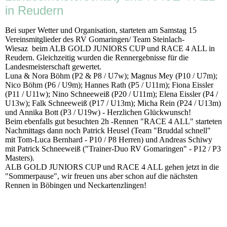
in Reudern
Bei super Wetter und Organisation, starteten am Samstag 15
Vereinsmitglieder des RV Gomaringen/ Team Steinlach-
Wiesaz beim ALB GOLD JUNIORS CUP und RACE 4 ALL in
Reudern. Gleichzeitig wurden die Rennergebnisse für die
Landesmeisterschaft gewertet.
Luna & Nora Böhm (P2 & P8 / U7w); Magnus Mey (P10 / U7m);
Nico Böhm (P6 / U9m); Hannes Rath (P5 / U11m); Fiona Eissler
(P11 / U11w); Nino Schneeweiß (P20 / U11m); Elena Eissler (P4 /
U13w); Falk Schneeweiß (P17 / U13m); Micha Rein (P24 / U13m)
und Annika Bott (P3 / U19w) - Herzlichen Glückwunsch!
Beim ebenfalls gut besuchten 2h -Rennen "RACE 4 ALL" starteten
Nachmittags dann noch Patrick Heusel (Team "Bruddal schnell"
mit Tom-Luca Bernhard - P10 / P8 Herren) und Andreas Schiwy
mit Patrick Schneeweiß ("Trainer-Duo RV Gomaringen" - P12 / P3
Masters).
ALB GOLD JUNIORS CUP und RACE 4 ALL gehen jetzt in die
"Sommerpause", wir freuen uns aber schon auf die nächsten
Rennen in Böbingen und Neckartenzlingen!