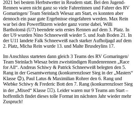
2021 bei bestem Herbstwetter in Reudern statt. Bei den Jugend-
Rennen waren nicht ganz so viele Fahrerinnen und Fahrer des RV
Gomaringen/ Team Steinlach Wiesaz am Start, es konnten aber
dennoch ein paar gute Ergebnisse eingefahren werden. Max Rein
war bei den Powerflitzern wieder ganz vorne dabei, Willi
Bartholomä (U7) beendete sein erstes Rennen auf dem 3. Platz. In
der U9 wurden Nino Schneeweiß wieder 5. und Joah Boden 21. In
der U11 landete Falk Schneeweiß nach starker Aufholjagd auf dem
2. Platz, Micha Rein wurde 13. und Malte Brusdeylins 17.
Im Anschluss starteten dann gleich 3 Teams des RV Gomaringen/
Team Steinlach Wiesaz beim zweistündigen Rundenrennen „Race
for All“. Andreas Schiwy & Patrick Schneeweiß belegten den 5.
Rang in der Gesamtwertung (konkurrenzloser Sieg in der „Masters“
Klasse 😉), Paul Latus & Maximilian Rohrer den 6. Rang und
Wiebke Schiwy & Frederic Bott den 7. Rang (konkurrenzloser Sieg
in der „Mixed“ Klasse 🤷‍♀️). Leider waren nur 9 Teams am Start –
hoffentlich findet dieses tolle Format im nächsten Jahr wieder mehr
Zuspruch!
20211009_125651
20211009_131353