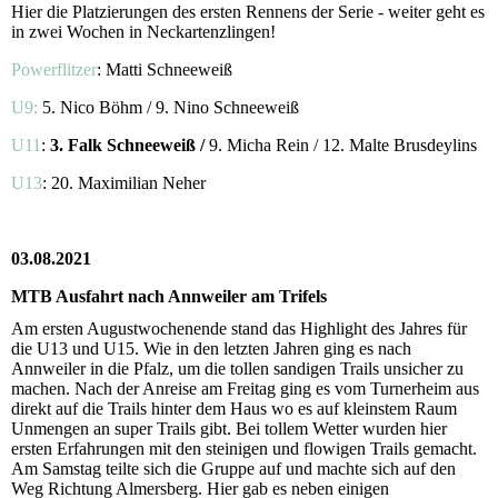
Hier die Platzierungen des ersten Rennens der Serie - weiter geht es
in zwei Wochen in Neckartenzlingen!
Powerflitzer
: Matti Schneeweiß
U9:
5. Nico Böhm / 9. Nino Schneeweiß
U11
:
3. Falk Schneeweiß /
9. Micha Rein / 12. Malte Brusdeylins
U13
: 20. Maximilian Neher
03.08.2021
MTB Ausfahrt nach Annweiler am Trifels
Am ersten Augustwochenende stand das Highlight des Jahres für
die U13 und U15. Wie in den letzten Jahren ging es nach
Annweiler in die Pfalz, um die tollen sandigen Trails unsicher zu
machen. Nach der Anreise am Freitag ging es vom Turnerheim aus
direkt auf die Trails hinter dem Haus wo es auf kleinstem Raum
Unmengen an super Trails gibt. Bei tollem Wetter wurden hier
ersten Erfahrungen mit den steinigen und flowigen Trails gemacht.
Am Samstag teilte sich die Gruppe auf und machte sich auf den
Weg Richtung Almersberg. Hier gab es neben einigen