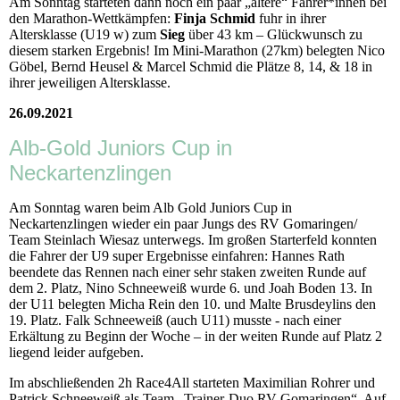
Am Sonntag starteten dann noch ein paar „ältere“ Fahrer*innen bei
den Marathon-Wettkämpfen:
Finja Schmid
fuhr in ihrer
Altersklasse (U19 w) zum
Sieg
über 43 km – Glückwunsch zu
diesem starken Ergebnis! Im Mini-Marathon (27km) belegten Nico
Göbel, Bernd Heusel & Marcel Schmid die Plätze 8, 14, & 18 in
ihrer jeweiligen Altersklasse.
26.09.2021
Alb-Gold Juniors Cup in
Neckartenzlingen
Am Sonntag waren beim Alb Gold Juniors Cup in
Neckartenzlingen wieder ein paar Jungs des RV Gomaringen/
Team Steinlach Wiesaz unterwegs. Im großen Starterfeld konnten
die Fahrer der U9 super Ergebnisse einfahren: Hannes Rath
beendete das Rennen nach einer sehr staken zweiten Runde auf
dem 2. Platz, Nino Schneeweiß wurde 6. und Joah Boden 13. In
der U11 belegten Micha Rein den 10. und Malte Brusdeylins den
19. Platz. Falk Schneeweiß (auch U11) musste - nach einer
Erkältung zu Beginn der Woche – in der weiten Runde auf Platz 2
liegend leider aufgeben.
Im abschließenden 2h Race4All starteten Maximilian Rohrer und
Patrick Schneeweiß als Team „Trainer-Duo RV Gomaringen“. Auf