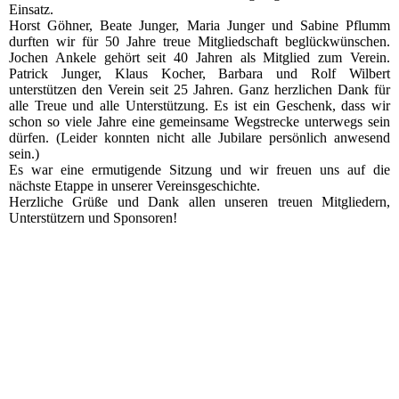
Einsatz.
Horst Göhner, Beate Junger, Maria Junger und Sabine Pflumm
durften wir für 50 Jahre treue Mitgliedschaft beglückwünschen.
Jochen Ankele gehört seit 40 Jahren als Mitglied zum Verein.
Patrick Junger, Klaus Kocher, Barbara und Rolf Wilbert
unterstützen den Verein seit 25 Jahren. Ganz herzlichen Dank für
alle Treue und alle Unterstützung. Es ist ein Geschenk, dass wir
schon so viele Jahre eine gemeinsame Wegstrecke unterwegs sein
dürfen. (Leider konnten nicht alle Jubilare persönlich anwesend
sein.)
Es war eine ermutigende Sitzung und wir freuen uns auf die
nächste Etappe in unserer Vereinsgeschichte.
Herzliche Grüße und Dank allen unseren treuen Mitgliedern,
Unterstützern und Sponsoren!
2022_10_14_RV_001
2022_10_14_RV_005
2022_10_14_RV_006
2022_10_14_RV_007