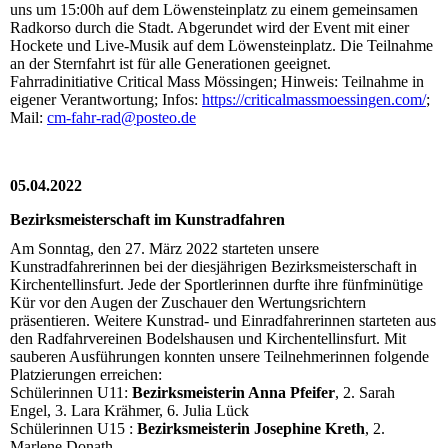
uns um 15:00h auf dem Löwensteinplatz zu einem gemeinsamen
Radkorso durch die Stadt. Abgerundet wird der Event mit einer
Hockete und Live-Musik auf dem Löwensteinplatz. Die Teilnahme
an der Sternfahrt ist für alle Generationen geeignet.
Fahrradinitiative Critical Mass Mössingen; Hinweis: Teilnahme in
eigener Verantwortung; Infos:
https://criticalmassmoessingen.com/
;
Mail:
cm-fahr-rad@posteo.de
05.04.2022
Bezirksmeisterschaft im Kunstradfahren
Am Sonntag, den 27. März 2022 starteten unsere
Kunstradfahrerinnen bei der diesjährigen Bezirksmeisterschaft in
Kirchentellinsfurt. Jede der Sportlerinnen durfte ihre fünfminütige
Kür vor den Augen der Zuschauer den Wertungsrichtern
präsentieren. Weitere Kunstrad- und Einradfahrerinnen starteten aus
den Radfahrvereinen Bodelshausen und Kirchentellinsfurt. Mit
sauberen Ausführungen konnten unsere Teilnehmerinnen folgende
Platzierungen erreichen:
Schülerinnen U11:
Bezirksmeisterin Anna Pfeifer
, 2. Sarah
Engel, 3. Lara Krähmer, 6. Julia Lück
Schülerinnen U15 :
Bezirksmeisterin Josephine Kreth
, 2.
Marlene Donath