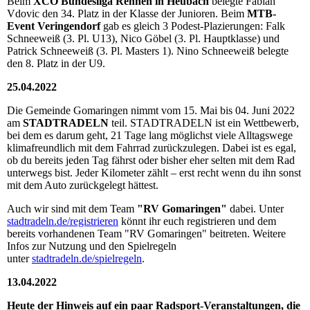
Beim
XCO Bundesliga Rennen in Heubach
belegte Fabian
Vdovic den 34. Platz in der Klasse der Junioren. Beim
MTB-
Event Veringendorf
gab es gleich 3 Podest-Plazierungen: Falk
Schneeweiß (3. Pl. U13), Nico Göbel (3. Pl. Hauptklasse) und
Patrick Schneeweiß (3. Pl. Masters 1). Nino Schneeweiß belegte
den 8. Platz in der U9.
25.04.2022
Die Gemeinde Gomaringen nimmt vom 15. Mai bis 04. Juni 2022
am
STADTRADELN
teil. STADTRADELN ist ein Wettbewerb,
bei dem es darum geht, 21 Tage lang möglichst viele Alltagswege
klimafreundlich mit dem Fahrrad zurückzulegen. Dabei ist es egal,
ob du bereits jeden Tag fährst oder bisher eher selten mit dem Rad
unterwegs bist. Jeder Kilometer zählt – erst recht wenn du ihn sonst
mit dem Auto zurückgelegt hättest.
Auch wir sind mit dem Team
"RV Gomaringen"
dabei. Unter
stadtradeln.de/registrieren
könnt ihr euch registrieren und dem
bereits vorhandenen Team "RV Gomaringen" beitreten. Weitere
Infos zur Nutzung und den Spielregeln
unter
stadtradeln.de/spielregeln
.
13.04.2022
Heute der Hinweis auf ein paar Radsport-Veranstaltungen, die