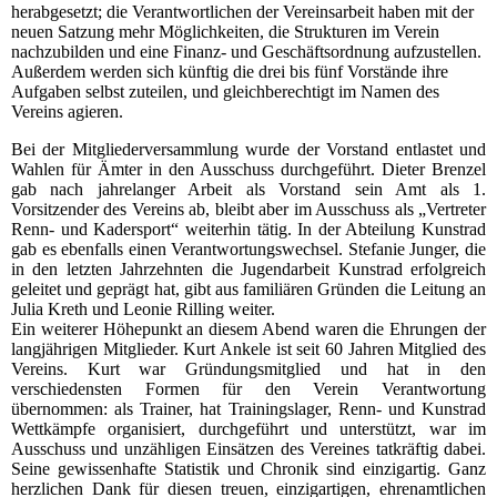
herabgesetzt; die Verantwortlichen der Vereinsarbeit haben mit der
neuen Satzung mehr Möglichkeiten, die Strukturen im Verein
nachzubilden und eine Finanz- und Geschäftsordnung aufzustellen.
Außerdem werden sich künftig die drei bis fünf Vorstände ihre
Aufgaben selbst zuteilen, und gleichberechtigt im Namen des
Vereins agieren.
Bei der Mitgliederversammlung wurde der Vorstand entlastet und
Wahlen für Ämter in den Ausschuss durchgeführt. Dieter Brenzel
gab nach jahrelanger Arbeit als Vorstand sein Amt als 1.
Vorsitzender des Vereins ab, bleibt aber im Ausschuss als „Vertreter
Renn- und Kadersport“ weiterhin tätig. In der Abteilung Kunstrad
gab es ebenfalls einen Verantwortungswechsel. Stefanie Junger, die
in den letzten Jahrzehnten die Jugendarbeit Kunstrad erfolgreich
geleitet und geprägt hat, gibt aus familiären Gründen die Leitung an
Julia Kreth und Leonie Rilling weiter.
Ein weiterer Höhepunkt an diesem Abend waren die Ehrungen der
langjährigen Mitglieder. Kurt Ankele ist seit 60 Jahren Mitglied des
Vereins. Kurt war Gründungsmitglied und hat in den
verschiedensten Formen für den Verein Verantwortung
übernommen: als Trainer, hat Trainingslager, Renn- und Kunstrad
Wettkämpfe organisiert, durchgeführt und unterstützt, war im
Ausschuss und unzähligen Einsätzen des Vereines tatkräftig dabei.
Seine gewissenhafte Statistik und Chronik sind einzigartig. Ganz
herzlichen Dank für diesen treuen, einzigartigen, ehrenamtlichen