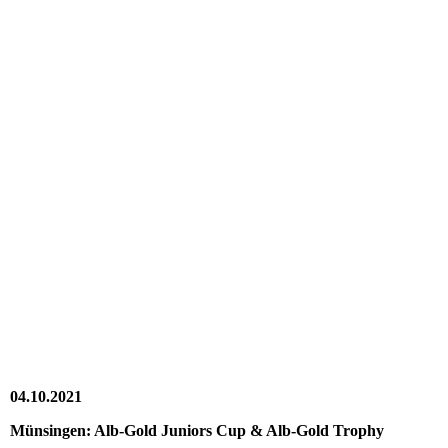
20211009_133146
20211009_134932
20211009_140013(0)
20211009_140540
20211009_140628(0)
20211009_144914
20211009_152245
20211009_152331
20211009_155448
20211009-WA0005
04.10.2021
Münsingen: Alb-Gold Juniors Cup & Alb-Gold Trophy