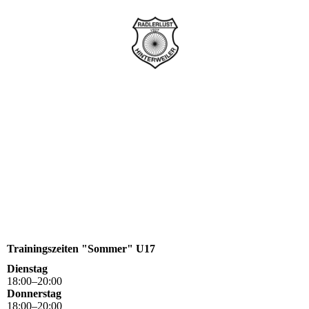
Trainingszeiten "Sommer" U17
Dienstag
18
:
00
–
20
:
00
Donnerstag
18
:
00
–
20
:
00