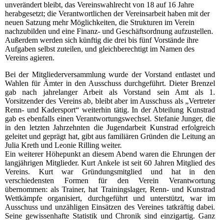
unverändert bleibt, das Vereinswahlrecht von 18 auf 16 Jahre
herabgesetzt; die Verantwortlichen der Vereinsarbeit haben mit der
neuen Satzung mehr Möglichkeiten, die Strukturen im Verein
nachzubilden und eine Finanz- und Geschäftsordnung aufzustellen.
Außerdem werden sich künftig die drei bis fünf Vorstände ihre
Aufgaben selbst zuteilen, und gleichberechtigt im Namen des
Vereins agieren.
Bei der Mitgliederversammlung wurde der Vorstand entlastet und
Wahlen für Ämter in den Ausschuss durchgeführt. Dieter Brenzel
gab nach jahrelanger Arbeit als Vorstand sein Amt als 1.
Vorsitzender des Vereins ab, bleibt aber im Ausschuss als „Vertreter
Renn- und Kadersport“ weiterhin tätig. In der Abteilung Kunstrad
gab es ebenfalls einen Verantwortungswechsel. Stefanie Junger, die
in den letzten Jahrzehnten die Jugendarbeit Kunstrad erfolgreich
geleitet und geprägt hat, gibt aus familiären Gründen die Leitung an
Julia Kreth und Leonie Rilling weiter.
Ein weiterer Höhepunkt an diesem Abend waren die Ehrungen der
langjährigen Mitglieder. Kurt Ankele ist seit 60 Jahren Mitglied des
Vereins. Kurt war Gründungsmitglied und hat in den
verschiedensten Formen für den Verein Verantwortung
übernommen: als Trainer, hat Trainingslager, Renn- und Kunstrad
Wettkämpfe organisiert, durchgeführt und unterstützt, war im
Ausschuss und unzähligen Einsätzen des Vereines tatkräftig dabei.
Seine gewissenhafte Statistik und Chronik sind einzigartig. Ganz