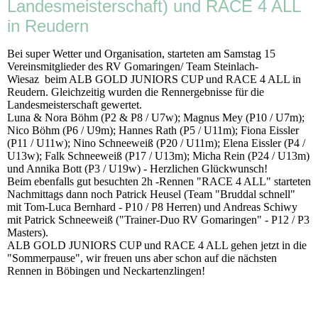
Landesmeisterschaft) und RACE 4 ALL
in Reudern
Bei super Wetter und Organisation, starteten am Samstag 15
Vereinsmitglieder des RV Gomaringen/ Team Steinlach-
Wiesaz beim ALB GOLD JUNIORS CUP und RACE 4 ALL in
Reudern. Gleichzeitig wurden die Rennergebnisse für die
Landesmeisterschaft gewertet.
Luna & Nora Böhm (P2 & P8 / U7w); Magnus Mey (P10 / U7m);
Nico Böhm (P6 / U9m); Hannes Rath (P5 / U11m); Fiona Eissler
(P11 / U11w); Nino Schneeweiß (P20 / U11m); Elena Eissler (P4 /
U13w); Falk Schneeweiß (P17 / U13m); Micha Rein (P24 / U13m)
und Annika Bott (P3 / U19w) - Herzlichen Glückwunsch!
Beim ebenfalls gut besuchten 2h -Rennen "RACE 4 ALL" starteten
Nachmittags dann noch Patrick Heusel (Team "Bruddal schnell"
mit Tom-Luca Bernhard - P10 / P8 Herren) und Andreas Schiwy
mit Patrick Schneeweiß ("Trainer-Duo RV Gomaringen" - P12 / P3
Masters).
ALB GOLD JUNIORS CUP und RACE 4 ALL gehen jetzt in die
"Sommerpause", wir freuen uns aber schon auf die nächsten
Rennen in Böbingen und Neckartenzlingen!