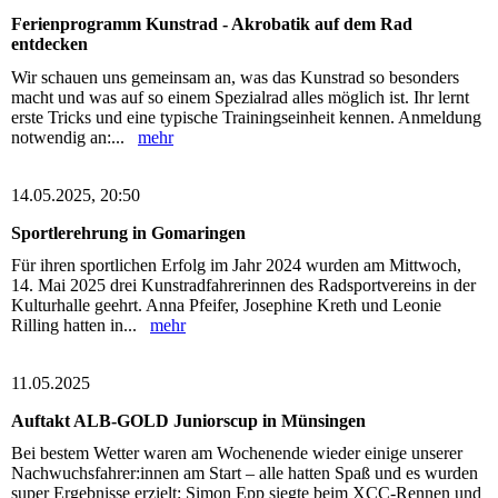
Ferienprogramm Kunstrad - Akrobatik auf dem Rad
entdecken
Wir schauen uns gemeinsam an, was das Kunstrad so besonders
macht und was auf so einem Spezialrad alles möglich ist. Ihr lernt
erste Tricks und eine typische Trainingseinheit kennen. Anmeldung
notwendig an:...
mehr
14.05.2025, 20:50
Sportlerehrung in Gomaringen
Für ihren sportlichen Erfolg im Jahr 2024 wurden am Mittwoch,
14. Mai 2025 drei Kunstradfahrerinnen des Radsportvereins in der
Kulturhalle geehrt. Anna Pfeifer, Josephine Kreth und Leonie
Rilling hatten in...
mehr
11.05.2025
Auftakt ALB-GOLD Juniorscup in Münsingen
Bei bestem Wetter waren am Wochenende wieder einige unserer
Nachwuchsfahrer:innen am Start – alle hatten Spaß und es wurden
super Ergebnisse erzielt: Simon Epp siegte beim XCC-Rennen und