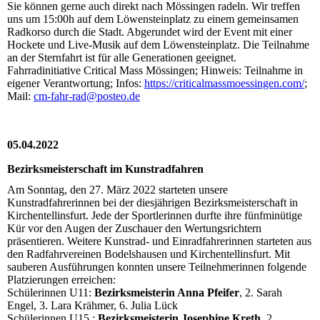
Sie können gerne auch direkt nach Mössingen radeln. Wir treffen
uns um 15:00h auf dem Löwensteinplatz zu einem gemeinsamen
Radkorso durch die Stadt. Abgerundet wird der Event mit einer
Hockete und Live-Musik auf dem Löwensteinplatz. Die Teilnahme
an der Sternfahrt ist für alle Generationen geeignet.
Fahrradinitiative Critical Mass Mössingen; Hinweis: Teilnahme in
eigener Verantwortung; Infos:
https://criticalmassmoessingen.com/
;
Mail:
cm-fahr-rad@posteo.de
05.04.2022
Bezirksmeisterschaft im Kunstradfahren
Am Sonntag, den 27. März 2022 starteten unsere
Kunstradfahrerinnen bei der diesjährigen Bezirksmeisterschaft in
Kirchentellinsfurt. Jede der Sportlerinnen durfte ihre fünfminütige
Kür vor den Augen der Zuschauer den Wertungsrichtern
präsentieren. Weitere Kunstrad- und Einradfahrerinnen starteten aus
den Radfahrvereinen Bodelshausen und Kirchentellinsfurt. Mit
sauberen Ausführungen konnten unsere Teilnehmerinnen folgende
Platzierungen erreichen:
Schülerinnen U11:
Bezirksmeisterin Anna Pfeifer
, 2. Sarah
Engel, 3. Lara Krähmer, 6. Julia Lück
Schülerinnen U15 :
Bezirksmeisterin Josephine Kreth
, 2.