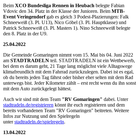
Beim
XCO Bundesliga Rennen in Heubach
belegte Fabian
Vdovic den 34. Platz in der Klasse der Junioren. Beim
MTB-
Event Veringendorf
gab es gleich 3 Podest-Plazierungen: Falk
Schneeweiß (3. Pl. U13), Nico Göbel (3. Pl. Hauptklasse) und
Patrick Schneeweiß (3. Pl. Masters 1). Nino Schneeweiß belegte
den 8. Platz in der U9.
25.04.2022
Die Gemeinde Gomaringen nimmt vom 15. Mai bis 04. Juni 2022
am
STADTRADELN
teil. STADTRADELN ist ein Wettbewerb,
bei dem es darum geht, 21 Tage lang möglichst viele Alltagswege
klimafreundlich mit dem Fahrrad zurückzulegen. Dabei ist es egal,
ob du bereits jeden Tag fährst oder bisher eher selten mit dem Rad
unterwegs bist. Jeder Kilometer zählt – erst recht wenn du ihn sonst
mit dem Auto zurückgelegt hättest.
Auch wir sind mit dem Team
"RV Gomaringen"
dabei. Unter
stadtradeln.de/registrieren
könnt ihr euch registrieren und dem
bereits vorhandenen Team "RV Gomaringen" beitreten. Weitere
Infos zur Nutzung und den Spielregeln
unter
stadtradeln.de/spielregeln
.
13.04.2022