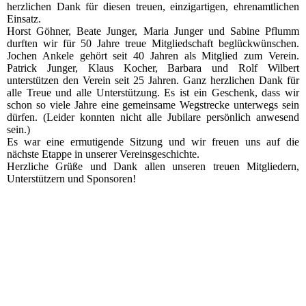
herzlichen Dank für diesen treuen, einzigartigen, ehrenamtlichen
Einsatz.
Horst Göhner, Beate Junger, Maria Junger und Sabine Pflumm
durften wir für 50 Jahre treue Mitgliedschaft beglückwünschen.
Jochen Ankele gehört seit 40 Jahren als Mitglied zum Verein.
Patrick Junger, Klaus Kocher, Barbara und Rolf Wilbert
unterstützen den Verein seit 25 Jahren. Ganz herzlichen Dank für
alle Treue und alle Unterstützung. Es ist ein Geschenk, dass wir
schon so viele Jahre eine gemeinsame Wegstrecke unterwegs sein
dürfen. (Leider konnten nicht alle Jubilare persönlich anwesend
sein.)
Es war eine ermutigende Sitzung und wir freuen uns auf die
nächste Etappe in unserer Vereinsgeschichte.
Herzliche Grüße und Dank allen unseren treuen Mitgliedern,
Unterstützern und Sponsoren!
2022_10_14_RV_001
2022_10_14_RV_005
2022_10_14_RV_006
2022_10_14_RV_007