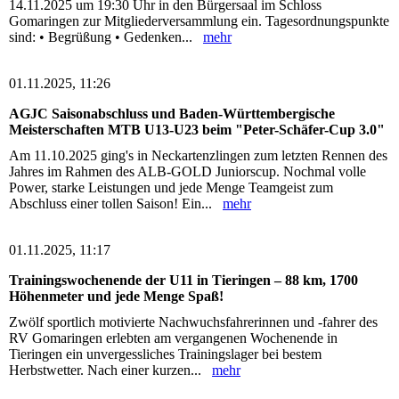
14.11.2025 um 19:30 Uhr in den Bürgersaal im Schloss
Gomaringen zur Mitgliederversammlung ein. Tagesordnungspunkte
sind: • Begrüßung • Gedenken...
mehr
01.11.2025, 11:26
AGJC Saisonabschluss und Baden-Württembergische
Meisterschaften MTB U13-U23 beim "Peter-Schäfer-Cup 3.0"
Am 11.10.2025 ging's in Neckartenzlingen zum letzten Rennen des
Jahres im Rahmen des ALB-GOLD Juniorscup. Nochmal volle
Power, starke Leistungen und jede Menge Teamgeist zum
Abschluss einer tollen Saison! Ein...
mehr
01.11.2025, 11:17
Trainingswochenende der U11 in Tieringen – 88 km, 1700
Höhenmeter und jede Menge Spaß!
Zwölf sportlich motivierte Nachwuchsfahrerinnen und -fahrer des
RV Gomaringen erlebten am vergangenen Wochenende in
Tieringen ein unvergessliches Trainingslager bei bestem
Herbstwetter. Nach einer kurzen...
mehr