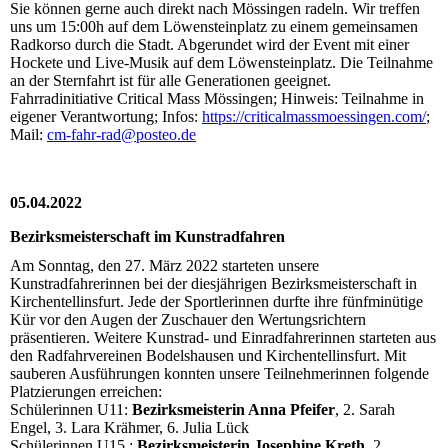
Sie können gerne auch direkt nach Mössingen radeln. Wir treffen
uns um 15:00h auf dem Löwensteinplatz zu einem gemeinsamen
Radkorso durch die Stadt. Abgerundet wird der Event mit einer
Hockete und Live-Musik auf dem Löwensteinplatz. Die Teilnahme
an der Sternfahrt ist für alle Generationen geeignet.
Fahrradinitiative Critical Mass Mössingen; Hinweis: Teilnahme in
eigener Verantwortung; Infos:
https://criticalmassmoessingen.com/
;
Mail:
cm-fahr-rad@posteo.de
05.04.2022
Bezirksmeisterschaft im Kunstradfahren
Am Sonntag, den 27. März 2022 starteten unsere
Kunstradfahrerinnen bei der diesjährigen Bezirksmeisterschaft in
Kirchentellinsfurt. Jede der Sportlerinnen durfte ihre fünfminütige
Kür vor den Augen der Zuschauer den Wertungsrichtern
präsentieren. Weitere Kunstrad- und Einradfahrerinnen starteten aus
den Radfahrvereinen Bodelshausen und Kirchentellinsfurt. Mit
sauberen Ausführungen konnten unsere Teilnehmerinnen folgende
Platzierungen erreichen:
Schülerinnen U11:
Bezirksmeisterin Anna Pfeifer
, 2. Sarah
Engel, 3. Lara Krähmer, 6. Julia Lück
Schülerinnen U15 :
Bezirksmeisterin Josephine Kreth
, 2.