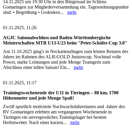
14.11.2025 um 19:30 Uhr in den Bürgersaal im Schloss
Gomaringen zur Mitgliederversammlung ein. Tagesordnungspunkte
sind: • Begrüßung • Gedenken...
mehr
01.11.2025, 11:26
AGJC Saisonabschluss und Baden-Württembergische
Meisterschaften MTB U13-U23 beim "Peter-Schäfer-Cup 3.0"
Am 11.10.2025 ging's in Neckartenzlingen zum letzten Rennen des
Jahres im Rahmen des ALB-GOLD Juniorscup. Nochmal volle
Power, starke Leistungen und jede Menge Teamgeist zum
Abschluss einer tollen Saison! Ein...
mehr
01.11.2025, 11:17
Trainingswochenende der U11 in Tieringen – 88 km, 1700
Höhenmeter und jede Menge Spaß!
Zwölf sportlich motivierte Nachwuchsfahrerinnen und -fahrer des
RV Gomaringen erlebten am vergangenen Wochenende in
Tieringen ein unvergessliches Trainingslager bei bestem
Herbstwetter. Nach einer kurzen...
mehr