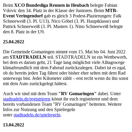
Beim
XCO Bundesliga Rennen in Heubach
belegte Fabian
Vdovic den 34. Platz in der Klasse der Junioren. Beim
MTB-
Event Veringendorf
gab es gleich 3 Podest-Plazierungen: Falk
Schneeweiß (3. Pl. U13), Nico Göbel (3. Pl. Hauptklasse) und
Patrick Schneeweiß (3. Pl. Masters 1). Nino Schneeweiß belegte
den 8. Platz in der U9.
25.04.2022
Die Gemeinde Gomaringen nimmt vom 15. Mai bis 04. Juni 2022
am
STADTRADELN
teil. STADTRADELN ist ein Wettbewerb,
bei dem es darum geht, 21 Tage lang möglichst viele Alltagswege
klimafreundlich mit dem Fahrrad zurückzulegen. Dabei ist es egal,
ob du bereits jeden Tag fährst oder bisher eher selten mit dem Rad
unterwegs bist. Jeder Kilometer zählt – erst recht wenn du ihn sonst
mit dem Auto zurückgelegt hättest.
Auch wir sind mit dem Team
"RV Gomaringen"
dabei. Unter
stadtradeln.de/registrieren
könnt ihr euch registrieren und dem
bereits vorhandenen Team "RV Gomaringen" beitreten. Weitere
Infos zur Nutzung und den Spielregeln
unter
stadtradeln.de/spielregeln
.
13.04.2022