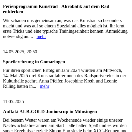
Ferienprogramm Kunstrad - Akrobatik auf dem Rad
entdecken
Wir schauen uns gemeinsam an, was das Kunstrad so besonders
macht und was auf so einem Spezialrad alles möglich ist. Ihr lernt
erste Tricks und eine typische Trainingseinheit kennen. Anmeldung
notwendig an:...
mehr
14.05.2025, 20:50
Sportlerehrung in Gomaringen
Für ihren sportlichen Erfolg im Jahr 2024 wurden am Mittwoch,
14. Mai 2025 drei Kunstradfahrerinnen des Radsportvereins in der
Kulturhalle geehrt. Anna Pfeifer, Josephine Kreth und Leonie
Rilling hatten in...
mehr
11.05.2025
Auftakt ALB-GOLD Juniorscup in Münsingen
Bei bestem Wetter waren am Wochenende wieder einige unserer
Nachwuchsfahrer:innen am Start – alle hatten Spaß und es wurden
super Ergebnisse erzielt: Simon Epp siegte beim XCC-Rennen und