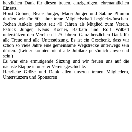
herzlichen Dank für diesen treuen, einzigartigen, ehrenamtlichen
Einsatz.
Horst Göhner, Beate Junger, Maria Junger und Sabine Pflumm
durften wir für 50 Jahre treue Mitgliedschaft beglückwünschen.
Jochen Ankele gehört seit 40 Jahren als Mitglied zum Verein.
Patrick Junger, Klaus Kocher, Barbara und Rolf Wilbert
unterstützen den Verein seit 25 Jahren. Ganz herzlichen Dank für
alle Treue und alle Unterstützung. Es ist ein Geschenk, dass wir
schon so viele Jahre eine gemeinsame Wegstrecke unterwegs sein
dürfen. (Leider konnten nicht alle Jubilare persönlich anwesend
sein.)
Es war eine ermutigende Sitzung und wir freuen uns auf die
nächste Etappe in unserer Vereinsgeschichte.
Herzliche Grüße und Dank allen unseren treuen Mitgliedern,
Unterstützern und Sponsoren!
2022_10_14_RV_001
2022_10_14_RV_005
2022_10_14_RV_006
2022_10_14_RV_007