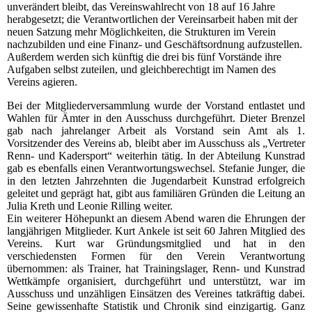
unverändert bleibt, das Vereinswahlrecht von 18 auf 16 Jahre
herabgesetzt; die Verantwortlichen der Vereinsarbeit haben mit der
neuen Satzung mehr Möglichkeiten, die Strukturen im Verein
nachzubilden und eine Finanz- und Geschäftsordnung aufzustellen.
Außerdem werden sich künftig die drei bis fünf Vorstände ihre
Aufgaben selbst zuteilen, und gleichberechtigt im Namen des
Vereins agieren.
Bei der Mitgliederversammlung wurde der Vorstand entlastet und
Wahlen für Ämter in den Ausschuss durchgeführt. Dieter Brenzel
gab nach jahrelanger Arbeit als Vorstand sein Amt als 1.
Vorsitzender des Vereins ab, bleibt aber im Ausschuss als „Vertreter
Renn- und Kadersport“ weiterhin tätig. In der Abteilung Kunstrad
gab es ebenfalls einen Verantwortungswechsel. Stefanie Junger, die
in den letzten Jahrzehnten die Jugendarbeit Kunstrad erfolgreich
geleitet und geprägt hat, gibt aus familiären Gründen die Leitung an
Julia Kreth und Leonie Rilling weiter.
Ein weiterer Höhepunkt an diesem Abend waren die Ehrungen der
langjährigen Mitglieder. Kurt Ankele ist seit 60 Jahren Mitglied des
Vereins. Kurt war Gründungsmitglied und hat in den
verschiedensten Formen für den Verein Verantwortung
übernommen: als Trainer, hat Trainingslager, Renn- und Kunstrad
Wettkämpfe organisiert, durchgeführt und unterstützt, war im
Ausschuss und unzähligen Einsätzen des Vereines tatkräftig dabei.
Seine gewissenhafte Statistik und Chronik sind einzigartig. Ganz