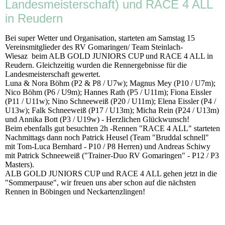
Landesmeisterschaft) und RACE 4 ALL
in Reudern
Bei super Wetter und Organisation, starteten am Samstag 15
Vereinsmitglieder des RV Gomaringen/ Team Steinlach-
Wiesaz beim ALB GOLD JUNIORS CUP und RACE 4 ALL in
Reudern. Gleichzeitig wurden die Rennergebnisse für die
Landesmeisterschaft gewertet.
Luna & Nora Böhm (P2 & P8 / U7w); Magnus Mey (P10 / U7m);
Nico Böhm (P6 / U9m); Hannes Rath (P5 / U11m); Fiona Eissler
(P11 / U11w); Nino Schneeweiß (P20 / U11m); Elena Eissler (P4 /
U13w); Falk Schneeweiß (P17 / U13m); Micha Rein (P24 / U13m)
und Annika Bott (P3 / U19w) - Herzlichen Glückwunsch!
Beim ebenfalls gut besuchten 2h -Rennen "RACE 4 ALL" starteten
Nachmittags dann noch Patrick Heusel (Team "Bruddal schnell"
mit Tom-Luca Bernhard - P10 / P8 Herren) und Andreas Schiwy
mit Patrick Schneeweiß ("Trainer-Duo RV Gomaringen" - P12 / P3
Masters).
ALB GOLD JUNIORS CUP und RACE 4 ALL gehen jetzt in die
"Sommerpause", wir freuen uns aber schon auf die nächsten
Rennen in Böbingen und Neckartenzlingen!