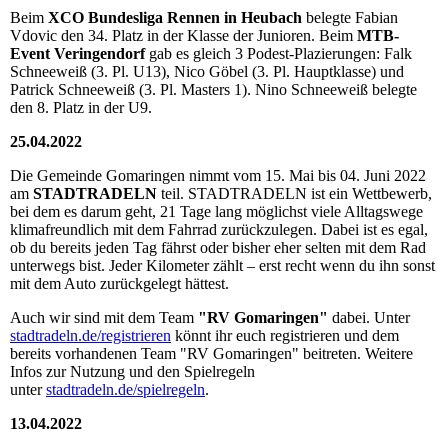
Beim
XCO Bundesliga Rennen in Heubach
belegte Fabian
Vdovic den 34. Platz in der Klasse der Junioren. Beim
MTB-
Event Veringendorf
gab es gleich 3 Podest-Plazierungen: Falk
Schneeweiß (3. Pl. U13), Nico Göbel (3. Pl. Hauptklasse) und
Patrick Schneeweiß (3. Pl. Masters 1). Nino Schneeweiß belegte
den 8. Platz in der U9.
25.04.2022
Die Gemeinde Gomaringen nimmt vom 15. Mai bis 04. Juni 2022
am
STADTRADELN
teil. STADTRADELN ist ein Wettbewerb,
bei dem es darum geht, 21 Tage lang möglichst viele Alltagswege
klimafreundlich mit dem Fahrrad zurückzulegen. Dabei ist es egal,
ob du bereits jeden Tag fährst oder bisher eher selten mit dem Rad
unterwegs bist. Jeder Kilometer zählt – erst recht wenn du ihn sonst
mit dem Auto zurückgelegt hättest.
Auch wir sind mit dem Team
"RV Gomaringen"
dabei. Unter
stadtradeln.de/registrieren
könnt ihr euch registrieren und dem
bereits vorhandenen Team "RV Gomaringen" beitreten. Weitere
Infos zur Nutzung und den Spielregeln
unter
stadtradeln.de/spielregeln
.
13.04.2022