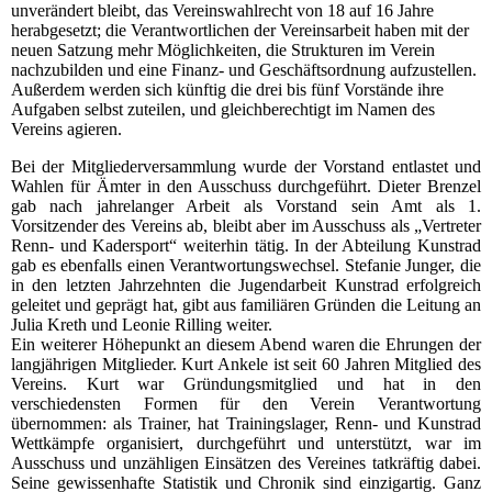
unverändert bleibt, das Vereinswahlrecht von 18 auf 16 Jahre
herabgesetzt; die Verantwortlichen der Vereinsarbeit haben mit der
neuen Satzung mehr Möglichkeiten, die Strukturen im Verein
nachzubilden und eine Finanz- und Geschäftsordnung aufzustellen.
Außerdem werden sich künftig die drei bis fünf Vorstände ihre
Aufgaben selbst zuteilen, und gleichberechtigt im Namen des
Vereins agieren.
Bei der Mitgliederversammlung wurde der Vorstand entlastet und
Wahlen für Ämter in den Ausschuss durchgeführt. Dieter Brenzel
gab nach jahrelanger Arbeit als Vorstand sein Amt als 1.
Vorsitzender des Vereins ab, bleibt aber im Ausschuss als „Vertreter
Renn- und Kadersport“ weiterhin tätig. In der Abteilung Kunstrad
gab es ebenfalls einen Verantwortungswechsel. Stefanie Junger, die
in den letzten Jahrzehnten die Jugendarbeit Kunstrad erfolgreich
geleitet und geprägt hat, gibt aus familiären Gründen die Leitung an
Julia Kreth und Leonie Rilling weiter.
Ein weiterer Höhepunkt an diesem Abend waren die Ehrungen der
langjährigen Mitglieder. Kurt Ankele ist seit 60 Jahren Mitglied des
Vereins. Kurt war Gründungsmitglied und hat in den
verschiedensten Formen für den Verein Verantwortung
übernommen: als Trainer, hat Trainingslager, Renn- und Kunstrad
Wettkämpfe organisiert, durchgeführt und unterstützt, war im
Ausschuss und unzähligen Einsätzen des Vereines tatkräftig dabei.
Seine gewissenhafte Statistik und Chronik sind einzigartig. Ganz