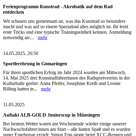
Ferienprogramm Kunstrad - Akrobatik auf dem Rad
entdecken
Wir schauen uns gemeinsam an, was das Kunstrad so besonders
macht und was auf so einem Spezialrad alles möglich ist. Ihr lernt
erste Tricks und eine typische Trainingseinheit kennen. Anmeldung
notwendig an:...
mehr
14.05.2025, 20:50
Sportlerehrung in Gomaringen
Für ihren sportlichen Erfolg im Jahr 2024 wurden am Mittwoch,
14. Mai 2025 drei Kunstradfahrerinnen des Radsportvereins in der
Kulturhalle geehrt. Anna Pfeifer, Josephine Kreth und Leonie
Rilling hatten in...
mehr
11.05.2025
Auftakt ALB-GOLD Juniorscup in Münsingen
Bei bestem Wetter waren am Wochenende wieder einige unserer
Nachwuchsfahrer:innen am Start – alle hatten Spaß und es wurden
super Ergebnisse erzielt: Simon Epp siegte beim XCC-Rennen und