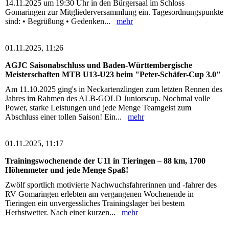
14.11.2025 um 19:30 Uhr in den Bürgersaal im Schloss
Gomaringen zur Mitgliederversammlung ein. Tagesordnungspunkte
sind: • Begrüßung • Gedenken...
mehr
01.11.2025, 11:26
AGJC Saisonabschluss und Baden-Württembergische
Meisterschaften MTB U13-U23 beim "Peter-Schäfer-Cup 3.0"
Am 11.10.2025 ging's in Neckartenzlingen zum letzten Rennen des
Jahres im Rahmen des ALB-GOLD Juniorscup. Nochmal volle
Power, starke Leistungen und jede Menge Teamgeist zum
Abschluss einer tollen Saison! Ein...
mehr
01.11.2025, 11:17
Trainingswochenende der U11 in Tieringen – 88 km, 1700
Höhenmeter und jede Menge Spaß!
Zwölf sportlich motivierte Nachwuchsfahrerinnen und -fahrer des
RV Gomaringen erlebten am vergangenen Wochenende in
Tieringen ein unvergessliches Trainingslager bei bestem
Herbstwetter. Nach einer kurzen...
mehr