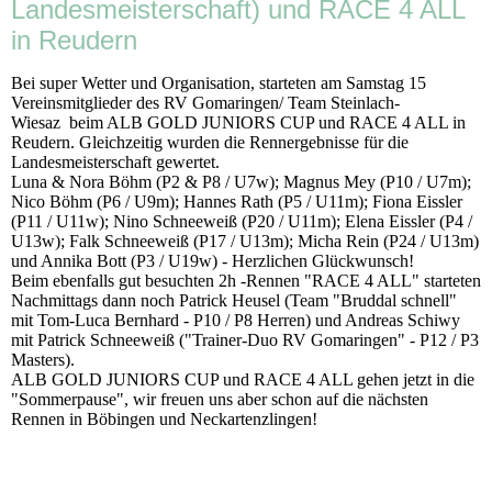
Landesmeisterschaft) und RACE 4 ALL
in Reudern
Bei super Wetter und Organisation, starteten am Samstag 15
Vereinsmitglieder des RV Gomaringen/ Team Steinlach-
Wiesaz beim ALB GOLD JUNIORS CUP und RACE 4 ALL in
Reudern. Gleichzeitig wurden die Rennergebnisse für die
Landesmeisterschaft gewertet.
Luna & Nora Böhm (P2 & P8 / U7w); Magnus Mey (P10 / U7m);
Nico Böhm (P6 / U9m); Hannes Rath (P5 / U11m); Fiona Eissler
(P11 / U11w); Nino Schneeweiß (P20 / U11m); Elena Eissler (P4 /
U13w); Falk Schneeweiß (P17 / U13m); Micha Rein (P24 / U13m)
und Annika Bott (P3 / U19w) - Herzlichen Glückwunsch!
Beim ebenfalls gut besuchten 2h -Rennen "RACE 4 ALL" starteten
Nachmittags dann noch Patrick Heusel (Team "Bruddal schnell"
mit Tom-Luca Bernhard - P10 / P8 Herren) und Andreas Schiwy
mit Patrick Schneeweiß ("Trainer-Duo RV Gomaringen" - P12 / P3
Masters).
ALB GOLD JUNIORS CUP und RACE 4 ALL gehen jetzt in die
"Sommerpause", wir freuen uns aber schon auf die nächsten
Rennen in Böbingen und Neckartenzlingen!