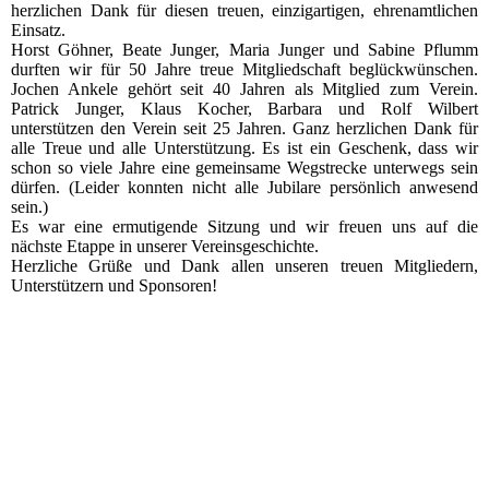
herzlichen Dank für diesen treuen, einzigartigen, ehrenamtlichen
Einsatz.
Horst Göhner, Beate Junger, Maria Junger und Sabine Pflumm
durften wir für 50 Jahre treue Mitgliedschaft beglückwünschen.
Jochen Ankele gehört seit 40 Jahren als Mitglied zum Verein.
Patrick Junger, Klaus Kocher, Barbara und Rolf Wilbert
unterstützen den Verein seit 25 Jahren. Ganz herzlichen Dank für
alle Treue und alle Unterstützung. Es ist ein Geschenk, dass wir
schon so viele Jahre eine gemeinsame Wegstrecke unterwegs sein
dürfen. (Leider konnten nicht alle Jubilare persönlich anwesend
sein.)
Es war eine ermutigende Sitzung und wir freuen uns auf die
nächste Etappe in unserer Vereinsgeschichte.
Herzliche Grüße und Dank allen unseren treuen Mitgliedern,
Unterstützern und Sponsoren!
2022_10_14_RV_001
2022_10_14_RV_005
2022_10_14_RV_006
2022_10_14_RV_007