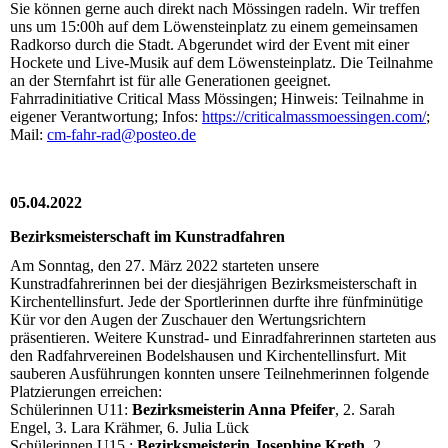
Sie können gerne auch direkt nach Mössingen radeln. Wir treffen
uns um 15:00h auf dem Löwensteinplatz zu einem gemeinsamen
Radkorso durch die Stadt. Abgerundet wird der Event mit einer
Hockete und Live-Musik auf dem Löwensteinplatz. Die Teilnahme
an der Sternfahrt ist für alle Generationen geeignet.
Fahrradinitiative Critical Mass Mössingen; Hinweis: Teilnahme in
eigener Verantwortung; Infos:
https://criticalmassmoessingen.com/
;
Mail:
cm-fahr-rad@posteo.de
05.04.2022
Bezirksmeisterschaft im Kunstradfahren
Am Sonntag, den 27. März 2022 starteten unsere
Kunstradfahrerinnen bei der diesjährigen Bezirksmeisterschaft in
Kirchentellinsfurt. Jede der Sportlerinnen durfte ihre fünfminütige
Kür vor den Augen der Zuschauer den Wertungsrichtern
präsentieren. Weitere Kunstrad- und Einradfahrerinnen starteten aus
den Radfahrvereinen Bodelshausen und Kirchentellinsfurt. Mit
sauberen Ausführungen konnten unsere Teilnehmerinnen folgende
Platzierungen erreichen:
Schülerinnen U11:
Bezirksmeisterin Anna Pfeifer
, 2. Sarah
Engel, 3. Lara Krähmer, 6. Julia Lück
Schülerinnen U15 :
Bezirksmeisterin Josephine Kreth
, 2.