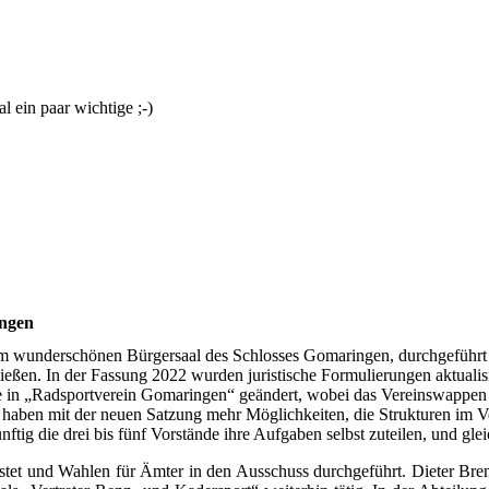
l ein paar wichtige ;-)
ngen
m wunderschönen Bürgersaal des Schlosses Gomaringen, durchgeführt
ießen. In der Fassung 2022 wurden juristische Formulierungen aktualisi
e in „Radsportverein Gomaringen“ geändert, wobei das Vereinswappen u
it haben mit der neuen Satzung mehr Möglichkeiten, die Strukturen im 
tig die drei bis fünf Vorstände ihre Aufgaben selbst zuteilen, und gle
tet und Wahlen für Ämter in den Ausschuss durchgeführt. Dieter Brenz