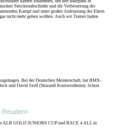
ndschulalter kamen zusammen, um den Bikepark in
zelner Streckenabschnitte und die Verbesserung der
spannenden Kampf und unter großer Anfeuerung der Eltern
gar nicht mehr gehen wollten. Auch wir Trainer hatten
sgetragen. Bei der Deutschen Meisterschaft, hat BMX-
 Beck und David Szell (Skizunft Kornwestheim). Schon
 Reudern
esaz beim ALB GOLD JUNIORS CUP und RACE 4 ALL in