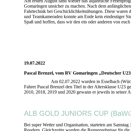
Am ersten August fand wieder das alljährliche Ferienpr
Gomaringen unsicher zu machen. Nach dem anfänglichen K
Fahrtechnik bei Geschicklichkeitsübungen. Diese waren d
und Teamkameraden konnte am Ende kein eindeutiger Sieger
Spaß und hoffen, dass wir den ein oder anderen von euch
19.07.2022
Pascal Brenzel, vom RV Gomaringen „Deutscher U2
Am 02.07.2022 wurden in Esselbach (Würz
Fahrer Pascal Brenzel den Titel in der Altersklasse U2
2010, 2018, 2019 und 2020 gewann er jeweils in seiner A
ALB GOLD JUNIORS CUP (BaWü La
Bei super Wetter und Organisation, starteten am Sam
Reudern. Gleichzeitig wurden die Rennergebnisse für die