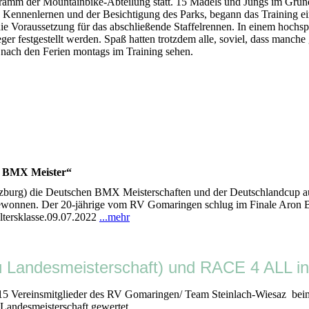
ogramm der Mountainbike-Abteilung statt. 15 Mädels und Jungs im Gru
ennenlernen und der Besichtigung des Parks, begann das Training ein
ie Voraussetzung für das abschließende Staffelrennen. In einem hoch
 festgestellt werden. Spaß hatten trotzdem alle, soviel, dass manche 
 nach den Ferien montags im Training sehen.
3 BMX Meister“
burg) die Deutschen BMX Meisterschaften und der Deutschlandcup au
3 gewonnen. Der 20-jährige vom RV Gomaringen schlug im Finale Aron
ltersklasse.09.07.2022
...mehr
ndesmeisterschaft) und RACE 4 ALL in
stag 15 Vereinsmitglieder des RV Gomaringen/ Team Steinlach-Wi
 Landesmeisterschaft gewertet.