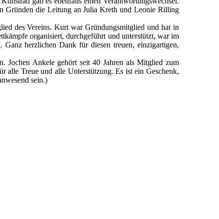
ng Kunstrad gab es ebenfalls einen Verantwortungswechsel.
ären Gründen die Leitung an Julia Kreth und Leonie Rilling
lied des Vereins. Kurt war Gründungsmitglied und hat in
kämpfe organisiert, durchgeführt und unterstützt, war im
. Ganz herzlichen Dank für diesen treuen, einzigartigen,
. Jochen Ankele gehört seit 40 Jahren als Mitglied zum
r alle Treue und alle Unterstützung. Es ist ein Geschenk,
 anwesend sein.)