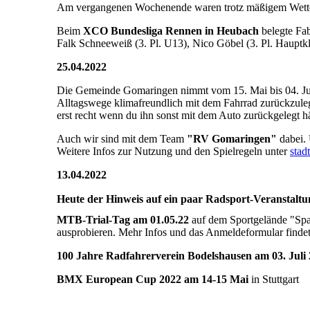
Am vergangenen Wochenende waren trotz mäßigem Wetter
Beim
XCO Bundesliga Rennen in Heubach
belegte Fab
Falk Schneeweiß (3. Pl. U13), Nico Göbel (3. Pl. Hauptkl
25.04.2022
Die Gemeinde Gomaringen nimmt vom 15. Mai bis 04. J
Alltagswege klimafreundlich mit dem Fahrrad zurückzulegen
erst recht wenn du ihn sonst mit dem Auto zurückgelegt hä
Auch wir sind mit dem Team
"RV Gomaringen"
dabei.
Weitere Infos zur Nutzung und den Spielregeln unter
stad
13.04.2022
Heute der Hinweis auf ein paar Radsport-Veranstaltun
MTB-Trial-Tag am 01.05.22
auf dem Sportgelände "Spad
ausprobieren. Mehr Infos und das Anmeldeformular findet
100 Jahre Radfahrerverein Bodelshausen am 03. Juli
BMX European Cup 2022 am 14-15 Mai
in Stuttgart