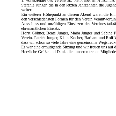
1. Vorsitzender des Vereins ab, bleibt aber im Ausschuss
Stefanie Junger, die in den letzten Jahrzehnten die Jugen
weiter.
Ein weiterer Höhepunkt an diesem Abend waren die Ehrun
den verschiedensten Formen für den Verein Verantwortung
Ausschuss und unzähligen Einsätzen des Vereines tatkräf
ehrenamtlichen Einsatz.
Horst Göhner, Beate Junger, Maria Junger und Sabine P
Verein. Patrick Junger, Klaus Kocher, Barbara und Rolf W
dass wir schon so viele Jahre eine gemeinsame Wegstrecke 
Es war eine ermutigende Sitzung und wir freuen uns auf d
Herzliche Grüße und Dank allen unseren treuen Mitgliede
2022_10_14_RV_001
2022_10_14_RV_005
2022_10_14_RV_006
2022_10_14_RV_007
2022_10_14_RV_010