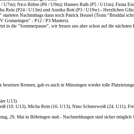
U7m); Nico Böhm (P6 / U9m); Hannes Rath (P5 / U11m); Fiona Eissl
cha Rein (P24 / U13m) und Annika Bott (P3 / U19w) - Herzlichen Gl
starteten Nachmittags dann noch Patrick Heusel (Team "Bruddal schn
V Gomaringen" - P12 / P3 Masters).
die "Sommerpause", wir freuen uns aber schon auf die nächsten R
rk besetzen Rennen, gab es auch in Münsingen wieder tolle Platzierun
sler U13)
weiß (10. U13), Micha Rein (16. U13), Nino Schneeweiß (24. U11), Fr
ag, 29. Mai in Böhringen statt - Nachmeldungen sind sicher möglich