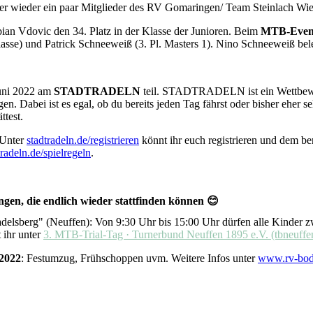
 wieder ein paar Mitglieder des RV Gomaringen/ Team Steinlach Wi
ian Vdovic den 34. Platz in der Klasse der Junioren. Beim
MTB-Event
asse) und Patrick Schneeweiß (3. Pl. Masters 1). Nino Schneeweiß bele
uni 2022 am
STADTRADELN
teil. STADTRADELN ist ein Wettbewer
. Dabei ist es egal, ob du bereits jeden Tag fährst oder bisher eher se
ttest.
 Unter
stadtradeln.de/registrieren
könnt ihr euch registrieren und dem b
tradeln.de/spielregeln
.
gen, die endlich wieder stattfinden können 😊
elsberg" (Neuffen): Von 9:30 Uhr bis 15:00 Uhr dürfen alle Kinder z
 ihr unter
3. MTB-Trial-Tag · Turnerbund Neuffen 1895 e.V. (tbneuffe
 2022
: Festumzug, Frühschoppen uvm. Weitere Infos unter
www.rv-bod