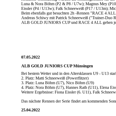
Luna & Nora Böhm (P2 & P8 / U7w); Magnus Mey (P10 / 
Eissler (P4 / U13w); Falk Schneeweiß (P17 / U13m); Mi
Beim ebenfalls gut besuchten 2h -Rennen "RACE 4 ALL" 
Andreas Schiwy mit Patrick Schneeweiß ("Trainer-Duo R
ALB GOLD JUNIORS CUP und RACE 4 ALL gehen jetzt in 
07.05.2022
ALB GOLD JUNIORS CUP Münsingen
Bei bestem Wetter und in den Altersklassen U9 - U13 sta
2. Platz: Matti Schneeweiß (Powerflitzer)
3. Platz: Luna Böhm (U7), Nico Böhm (U9)
4. Platz: Nora Böhm (U7), Hannes Rath (U11), Elena Eis
Weitere Ergebnisse: Fiona Eissler (6. U11), Falk Schnee
Das nächste Rennen der Serie findet am kommenden Sonnt
25.04.2022