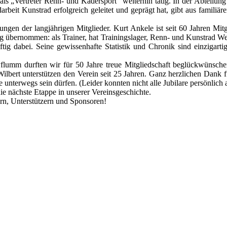
 als „Vertreter Renn- und Kadersport“ weiterhin tätig. In der Abteilu
darbeit Kunstrad erfolgreich geleitet und geprägt hat, gibt aus famili
gen der langjährigen Mitglieder. Kurt Ankele ist seit 60 Jahren Mitg
 übernommen: als Trainer, hat Trainingslager, Renn- und Kunstrad Wett
tig dabei. Seine gewissenhafte Statistik und Chronik sind einzigartig
flumm durften wir für 50 Jahre treue Mitgliedschaft beglückwünschen
ilbert unterstützen den Verein seit 25 Jahren. Ganz herzlichen Dank fü
unterwegs sein dürfen. (Leider konnten nicht alle Jubilare persönlich
ie nächste Etappe in unserer Vereinsgeschichte.
rn, Unterstützern und Sponsoren!