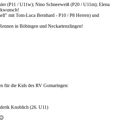
er (P11 / U11w); Nino Schneeweiß (P20 / U11m); Elena
ückwunsch!
ell" mit Tom-Luca Bernhard - P10 / P8 Herren) und
ennen in Böbingen und Neckartenzlingen!
gen für die Kids des RV Gomaringen:
ederik Knoblich (26. U11)
 😉