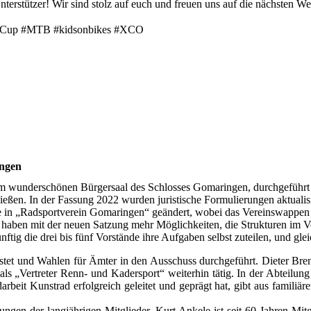
erstützer! Wir sind stolz auf euch und freuen uns auf die nächsten Wet
orsCup #MTB #kidsonbikes #XCO
ngen
m wunderschönen Bürgersaal des Schlosses Gomaringen, durchgeführt
ießen. In der Fassung 2022 wurden juristische Formulierungen aktualisi
e in „Radsportverein Gomaringen“ geändert, wobei das Vereinswappen u
it haben mit der neuen Satzung mehr Möglichkeiten, die Strukturen im 
tig die drei bis fünf Vorstände ihre Aufgaben selbst zuteilen, und gle
tet und Wahlen für Ämter in den Ausschuss durchgeführt. Dieter Brenz
 als „Vertreter Renn- und Kadersport“ weiterhin tätig. In der Abteilu
darbeit Kunstrad erfolgreich geleitet und geprägt hat, gibt aus famili
gen der langjährigen Mitglieder. Kurt Ankele ist seit 60 Jahren Mitg