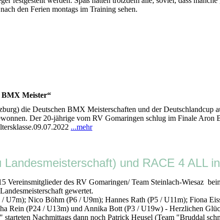
 festgestellt werden. Spaß hatten trotzdem alle, soviel, dass manche 
 nach den Ferien montags im Training sehen.
3 BMX Meister“
burg) die Deutschen BMX Meisterschaften und der Deutschlandcup au
3 gewonnen. Der 20-jährige vom RV Gomaringen schlug im Finale Aron
ltersklasse.09.07.2022
...mehr
ndesmeisterschaft) und RACE 4 ALL in
stag 15 Vereinsmitglieder des RV Gomaringen/ Team Steinlach-Wi
 Landesmeisterschaft gewertet.
U7m); Nico Böhm (P6 / U9m); Hannes Rath (P5 / U11m); Fiona Eissl
cha Rein (P24 / U13m) und Annika Bott (P3 / U19w) - Herzlichen Gl
starteten Nachmittags dann noch Patrick Heusel (Team "Bruddal schn