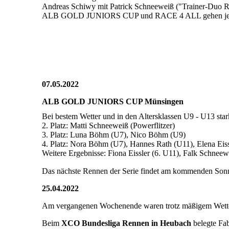
Andreas Schiwy mit Patrick Schneeweiß ("Trainer-Duo R
ALB GOLD JUNIORS CUP und RACE 4 ALL gehen jetzt in 
07.05.2022
ALB GOLD JUNIORS CUP Münsingen
Bei bestem Wetter und in den Altersklassen U9 - U13 sta
2. Platz: Matti Schneeweiß (Powerflitzer)
3. Platz: Luna Böhm (U7), Nico Böhm (U9)
4. Platz: Nora Böhm (U7), Hannes Rath (U11), Elena Eis
Weitere Ergebnisse: Fiona Eissler (6. U11), Falk Schnee
Das nächste Rennen der Serie findet am kommenden Sonnt
25.04.2022
Am vergangenen Wochenende waren trotz mäßigem Wetter
Beim
XCO Bundesliga Rennen in Heubach
belegte Fab