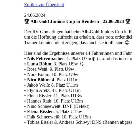
Zurück zur Übersicht
24.06.2024
🏆 Alb-Gold Juniors Cup in Reudern - 22.06.2024 🏆
Der RV Gomaringen hat beim Alb-Gold Juniors Cup in Reu
um die Hoffnung aufrecht zu erhalten, dass trotz ordent
Trainer konnten nicht zeigen, dass auch sie topfit sind 😉
Hier sind die Ergebnisse unserer 14 Fahrerinnen und Fahr
•
Nils Fehrenbacher
: 1. Platz U7m🥇 (…und das in sei
•
Luna Böhm
: 3. Platz U9w 🥉
• Rosa Weiß: 9. Platz U9w
• Nora Böhm: 10. Platz U9w
•
Nico Böhm
: 4. Platz U11m
• Jakob Weiß: 8. Platz U11m
• Flynn Aretz: 31. Platz U11m
• Fiona Eissler: 11. Platz U13w
• Hannes Rath: 10. Platz U13m
• Nino Schneeweiß; DNF (Defekt)
•
Elena Eissler
: 5. Platz U15w
• Falk Schneeweiß: 10. Platz U15m
• Tobias Eissler & Andreas Schiwy: DNS (Rennen abgesa