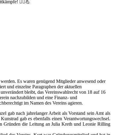
tkämpfe! 🚴‍♂️💪
 werden. Es waren genügend Mitglieder anwesend oder
ert und einzelne Paragraphen der aktuellen
nverändert bleibt, das Vereinswahlrecht von 18 auf 16
Verein nachzubilden und eine Finanz- und
ichberechtigt im Namen des Vereins agieren.
el gab nach jahrelanger Arbeit als Vorstand sein Amt als
ng Kunstrad gab es ebenfalls einen Verantwortungswechsel.
ären Gründen die Leitung an Julia Kreth und Leonie Rilling
lied des Vereins. Kurt war Gründungsmitglied und hat in