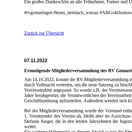
Ein großes Dankeschön an alle Teilnehmer, Trainer und Unt
#rvgomaringen #team_steinlach_wiesaz #AlbGoldJuni
Zurück zur Übersicht
07.11.2022
Ermutigende Mitgliederversammlung des RV Gomari
Am 14.10.2022, konnte die RV-Mitgliederversammlung i
durch Vollmacht vertreten, um die neue Satzung zu beschl
Vereinsstruktur angepasst. So wurde z.B. der Vereinsnam
Jahre herabgesetzt; die Verantwortlichen der Vereinsarbe
Geschäftsordnung aufzustellen. Außerdem werden sich künf
Bei der Mitgliederversammlung wurde der Vorstand entlas
1. Vorsitzender des Vereins ab, bleibt aber im Ausschuss
Stefanie Junger, die in den letzten Jahrzehnten die Jugen
weiter.
Ein weiterer Höhepunkt an diesem Abend waren die Ehrun