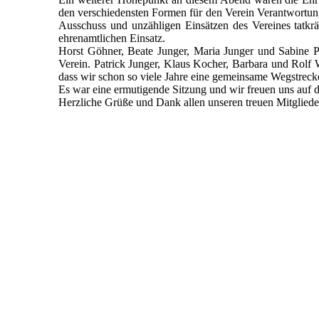
den verschiedensten Formen für den Verein Verantwortung
Ausschuss und unzähligen Einsätzen des Vereines tatkräf
ehrenamtlichen Einsatz.
Horst Göhner, Beate Junger, Maria Junger und Sabine P
Verein. Patrick Junger, Klaus Kocher, Barbara und Rolf W
dass wir schon so viele Jahre eine gemeinsame Wegstrecke 
Es war eine ermutigende Sitzung und wir freuen uns auf d
Herzliche Grüße und Dank allen unseren treuen Mitgliede
2022_10_14_RV_001
2022_10_14_RV_005
2022_10_14_RV_006
2022_10_14_RV_007
2022_10_14_RV_010
2022_10_14_RV_009
2022_10_14_RV_008