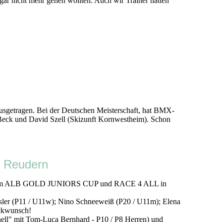
gar nicht mehr gehen wollten. Auch wir Trainer hatten
sgetragen. Bei der Deutschen Meisterschaft, hat BMX-
 Beck und David Szell (Skizunft Kornwestheim). Schon
 Reudern
esaz beim ALB GOLD JUNIORS CUP und RACE 4 ALL in
er (P11 / U11w); Nino Schneeweiß (P20 / U11m); Elena
ückwunsch!
ell" mit Tom-Luca Bernhard - P10 / P8 Herren) und