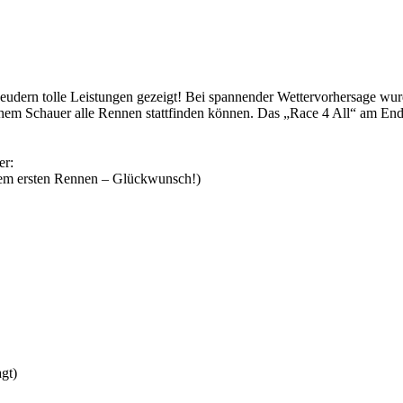
dern tolle Leistungen gezeigt! Bei spannender Wettervorhersage wurde
lichem Schauer alle Rennen stattfinden können. Das „Race 4 All“ am En
er:
nem ersten Rennen – Glückwunsch!)
gt)