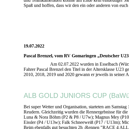
und Teamkameraden konnte am Ende kein eindeutiger Sieger
Spaß und hoffen, dass wir den ein oder anderen von euch
19.07.2022
Pascal Brenzel, vom RV Gomaringen „Deutscher U2
Am 02.07.2022 wurden in Esselbach (Würz
Fahrer Pascal Brenzel den Titel in der Altersklasse U2
2010, 2018, 2019 und 2020 gewann er jeweils in seiner A
ALB GOLD JUNIORS CUP (BaWü La
Bei super Wetter und Organisation, starteten am Sam
Reudern. Gleichzeitig wurden die Rennergebnisse für die
Luna & Nora Böhm (P2 & P8 / U7w); Magnus Mey (P10 / 
Eissler (P4 / U13w); Falk Schneeweiß (P17 / U13m); Mi
Beim ebenfalls gut besuchten 2h -Rennen "RACE 4 ALL" 