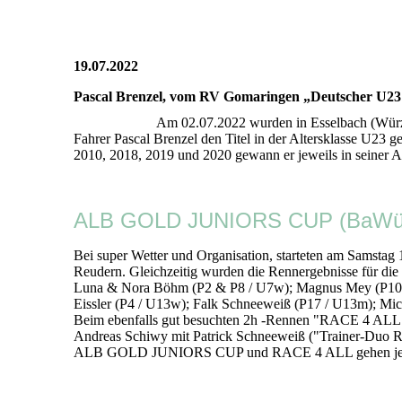
19.07.2022
Pascal Brenzel, vom RV Gomaringen „Deutscher U2
Am 02.07.2022 wurden in Esselbach (Würz
Fahrer Pascal Brenzel den Titel in der Altersklasse U2
2010, 2018, 2019 und 2020 gewann er jeweils in seiner A
ALB GOLD JUNIORS CUP (BaWü La
Bei super Wetter und Organisation, starteten am Sam
Reudern. Gleichzeitig wurden die Rennergebnisse für die
Luna & Nora Böhm (P2 & P8 / U7w); Magnus Mey (P10 / 
Eissler (P4 / U13w); Falk Schneeweiß (P17 / U13m); Mi
Beim ebenfalls gut besuchten 2h -Rennen "RACE 4 ALL" 
Andreas Schiwy mit Patrick Schneeweiß ("Trainer-Duo R
ALB GOLD JUNIORS CUP und RACE 4 ALL gehen jetzt in 