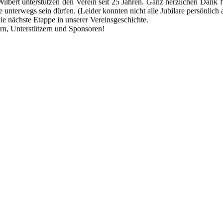
ilbert unterstützen den Verein seit 25 Jahren. Ganz herzlichen Dank fü
unterwegs sein dürfen. (Leider konnten nicht alle Jubilare persönlich
ie nächste Etappe in unserer Vereinsgeschichte.
rn, Unterstützern und Sponsoren!