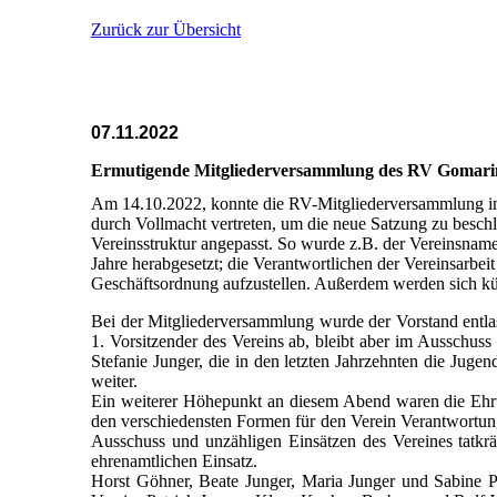
Zurück zur Übersicht
07.11.2022
Ermutigende Mitgliederversammlung des RV Gomari
Am 14.10.2022, konnte die RV-Mitgliederversammlung i
durch Vollmacht vertreten, um die neue Satzung zu beschl
Vereinsstruktur angepasst. So wurde z.B. der Vereinsnam
Jahre herabgesetzt; die Verantwortlichen der Vereinsarbe
Geschäftsordnung aufzustellen. Außerdem werden sich künf
Bei der Mitgliederversammlung wurde der Vorstand entlas
1. Vorsitzender des Vereins ab, bleibt aber im Ausschuss
Stefanie Junger, die in den letzten Jahrzehnten die Jugen
weiter.
Ein weiterer Höhepunkt an diesem Abend waren die Ehrun
den verschiedensten Formen für den Verein Verantwortung
Ausschuss und unzähligen Einsätzen des Vereines tatkräf
ehrenamtlichen Einsatz.
Horst Göhner, Beate Junger, Maria Junger und Sabine P