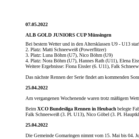
07.05.2022
ALB GOLD JUNIORS CUP Münsingen
Bei bestem Wetter und in den Altersklassen U9 - U13 sta
2. Platz: Matti Schneeweiß (Powerflitzer)
3. Platz: Luna Böhm (U7), Nico Böhm (U9)
4. Platz: Nora Böhm (U7), Hannes Rath (U11), Elena Eis
Weitere Ergebnisse: Fiona Eissler (6. U11), Falk Schnee
Das nächste Rennen der Serie findet am kommenden Sonnt
25.04.2022
Am vergangenen Wochenende waren trotz mäßigem Wetter
Beim
XCO Bundesliga Rennen in Heubach
belegte Fab
Falk Schneeweiß (3. Pl. U13), Nico Göbel (3. Pl. Hauptkl
25.04.2022
Die Gemeinde Gomaringen nimmt vom 15. Mai bis 04. J