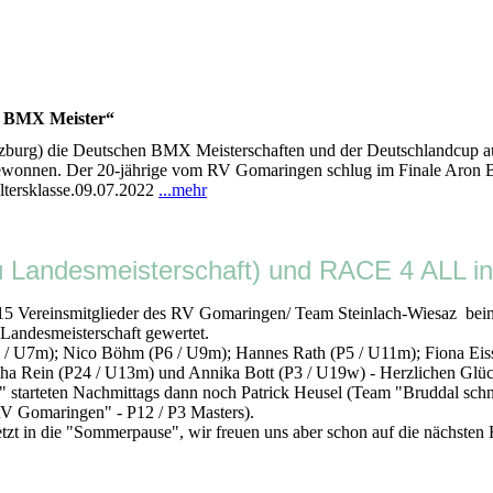
3 BMX Meister“
burg) die Deutschen BMX Meisterschaften und der Deutschlandcup au
3 gewonnen. Der 20-jährige vom RV Gomaringen schlug im Finale Aron
ltersklasse.09.07.2022
...mehr
ndesmeisterschaft) und RACE 4 ALL in
stag 15 Vereinsmitglieder des RV Gomaringen/ Team Steinlach-Wi
 Landesmeisterschaft gewertet.
U7m); Nico Böhm (P6 / U9m); Hannes Rath (P5 / U11m); Fiona Eissl
cha Rein (P24 / U13m) und Annika Bott (P3 / U19w) - Herzlichen Gl
starteten Nachmittags dann noch Patrick Heusel (Team "Bruddal schn
V Gomaringen" - P12 / P3 Masters).
die "Sommerpause", wir freuen uns aber schon auf die nächsten R