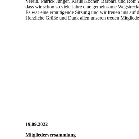
Verein. Patrick Junger, Klaus Kocher, Barbara und Rolf W
dass wir schon so viele Jahre eine gemeinsame Wegstrecke 
Es war eine ermutigende Sitzung und wir freuen uns auf d
Herzliche Grüße und Dank allen unseren treuen Mitgliede
2022_10_14_RV_001
2022_10_14_RV_005
2022_10_14_RV_006
2022_10_14_RV_007
2022_10_14_RV_010
2022_10_14_RV_009
2022_10_14_RV_008
19.09.2022
Mitgliederversammlung