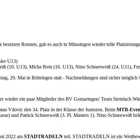
rk besetzen Rennen, gab es auch in Münsingen wieder tolle Platzierun
sler U13)
weiß (10. U13), Micha Rein (16. U13), Nino Schneeweiß (24. U11), Fr
ag, 29. Mai in Böhringen statt - Nachmeldungen sind sicher möglich
 wieder ein paar Mitglieder des RV Gomaringen/ Team Steinlach Wi
ian Vdovic den 34. Platz in der Klasse der Junioren. Beim
MTB-Event
asse) und Patrick Schneeweiß (3. Pl. Masters 1). Nino Schneeweiß bele
uni 2022 am
STADTRADELN
teil. STADTRADELN ist ein Wettbewer