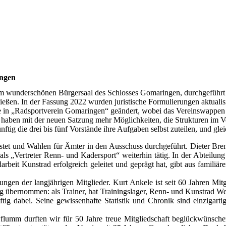
ngen
m wunderschönen Bürgersaal des Schlosses Gomaringen, durchgeführt
ießen. In der Fassung 2022 wurden juristische Formulierungen aktualisi
e in „Radsportverein Gomaringen“ geändert, wobei das Vereinswappen u
it haben mit der neuen Satzung mehr Möglichkeiten, die Strukturen im 
tig die drei bis fünf Vorstände ihre Aufgaben selbst zuteilen, und gle
tet und Wahlen für Ämter in den Ausschuss durchgeführt. Dieter Brenz
 als „Vertreter Renn- und Kadersport“ weiterhin tätig. In der Abteilu
darbeit Kunstrad erfolgreich geleitet und geprägt hat, gibt aus famili
gen der langjährigen Mitglieder. Kurt Ankele ist seit 60 Jahren Mitg
 übernommen: als Trainer, hat Trainingslager, Renn- und Kunstrad Wett
tig dabei. Seine gewissenhafte Statistik und Chronik sind einzigartig
flumm durften wir für 50 Jahre treue Mitgliedschaft beglückwünschen