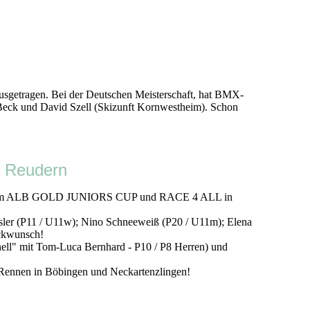
sgetragen. Bei der Deutschen Meisterschaft, hat BMX-
 Beck und David Szell (Skizunft Kornwestheim). Schon
 Reudern
esaz beim ALB GOLD JUNIORS CUP und RACE 4 ALL in
er (P11 / U11w); Nino Schneeweiß (P20 / U11m); Elena
ückwunsch!
ell" mit Tom-Luca Bernhard - P10 / P8 Herren) und
ennen in Böbingen und Neckartenzlingen!