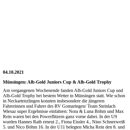
20211009_140628(0)
20211009_144914
20211009_152245
20211009_152331
20211009_155448
20211009-WA0005
04.10.2021
Münsingen: Alb-Gold Juniors Cup & Alb-Gold Trophy
Am vergangenen Wochenende fanden Alb-Gold Juniors Cup und
Alb-Gold Trophy bei bestem Wetter in Münsingen statt. Wie schon
in Neckartenzlingen konnten insbesondere die jüngeren
Fahrerinnen und Fahrer des RV Gomaringen/ Team Steinlach
Wiesaz super Ergebnisse einfahren: Nora & Luna Böhm und Max
Rein waren bei den Powerflitzern ganz vorne dabei. In der U9
wurden Hannes Rath erneut 2., Fiona Eissler 4., Nino Schneeweiß
5. und Nico Böhm 16. In der U11 belegten Micha Rein den 8. und