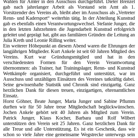
Wahlen für Ämter in den Ausschuss durchgeführt. Dieter Brenzel
gab nach jahrelanger Arbeit als Vorstand sein Amt als 1.
Vorsitzender des Vereins ab, bleibt aber im Ausschuss als „Vertreter
Renn- und Kadersport“ weiterhin tätig. In der Abteilung Kunstrad
gab es ebenfalls einen Verantwortungswechsel. Stefanie Junger, die
in den letzten Jahrzehnten die Jugendarbeit Kunstrad erfolgreich
geleitet und geprägt hat, gibt aus familiären Gründen die Leitung an
Julia Kreth und Leonie Rilling weiter.
Ein weiterer Höhepunkt an diesem Abend waren die Ehrungen der
langjährigen Mitglieder. Kurt Ankele ist seit 60 Jahren Mitglied des
Vereins. Kurt war Gründungsmitglied und hat in den
verschiedensten Formen für den Verein Verantwortung
übernommen: als Trainer, hat Trainingslager, Renn- und Kunstrad
Wettkämpfe organisiert, durchgeführt und unterstützt, war im
Ausschuss und unzähligen Einsätzen des Vereines tatkräftig dabei.
Seine gewissenhafte Statistik und Chronik sind einzigartig. Ganz
herzlichen Dank für diesen treuen, einzigartigen, ehrenamtlichen
Einsatz.
Horst Göhner, Beate Junger, Maria Junger und Sabine Pflumm
durften wir für 50 Jahre treue Mitgliedschaft beglückwünschen.
Jochen Ankele gehört seit 40 Jahren als Mitglied zum Verein.
Patrick Junger, Klaus Kocher, Barbara und Rolf Wilbert
unterstützen den Verein seit 25 Jahren. Ganz herzlichen Dank für
alle Treue und alle Unterstützung. Es ist ein Geschenk, dass wir
schon so viele Jahre eine gemeinsame Wegstrecke unterwegs sein