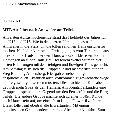
U13
: 20. Maximilian Neher
03.08.2021
MTB Ausfahrt nach Annweiler am Trifels
Am ersten Augustwochenende stand das Highlight des Jahres für
die U13 und U15. Wie in den letzten Jahren ging es nach
Annweiler in die Pfalz, um die tollen sandigen Trails unsicher zu
machen. Nach der Anreise am Freitag ging es vom Turnerheim aus
direkt auf die Trails hinter dem Haus wo es auf kleinstem Raum
Unmengen an super Trails gibt. Bei tollem Wetter wurden hier
ersten Erfahrungen mit den steinigen und flowigen Trails gemacht.
Am Samstag teilte sich die Gruppe auf und machte sich auf den
Weg Richtung Almersberg. Hier gab es neben einigen
anspruchsvollen Abfahrten auch vollkommen zugewachsene Wege
die freigeschlagen werden mussten. Dies machte den Kids aber
deutlich mehr Spaß als den Trainern. Am Sonntag erkundete eine
Gruppe die spektakuläre Gegend um den Fensterfels und die Burg
Trifels. Die andere Gruppe machte sich zu einer großen Runde
nach Hauenstein auf, um einen 9km langen Flowtrail zu fahren.
Dieser tolle Trail übertraf alle Erwartungen. Mit einem
gemeinsamen Grillen endete der letzte Abend der Ausfahrt. Zum