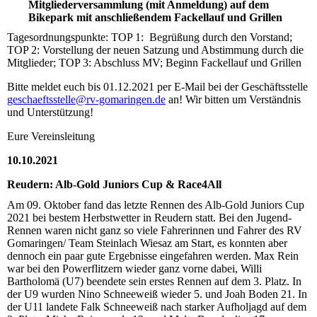
Mitgliederversammlung (mit Anmeldung) auf dem
Bikepark mit anschließendem Fackellauf und Grillen
Tagesordnungspunkte: TOP 1: Begrüßung durch den Vorstand;
TOP 2: Vorstellung der neuen Satzung und Abstimmung durch die
Mitglieder; TOP 3: Abschluss MV; Beginn Fackellauf und Grillen
Bitte meldet euch bis 01.12.2021 per E-Mail bei der Geschäftsstelle
geschaeftsstelle@rv-gomaringen.de
an! Wir bitten um Verständnis
und Unterstützung!
Eure Vereinsleitung
10.10.2021
Reudern: Alb-Gold Juniors Cup & Race4All
Am 09. Oktober fand das letzte Rennen des Alb-Gold Juniors Cup
2021 bei bestem Herbstwetter in Reudern statt. Bei den Jugend-
Rennen waren nicht ganz so viele Fahrerinnen und Fahrer des RV
Gomaringen/ Team Steinlach Wiesaz am Start, es konnten aber
dennoch ein paar gute Ergebnisse eingefahren werden. Max Rein
war bei den Powerflitzern wieder ganz vorne dabei, Willi
Bartholomä (U7) beendete sein erstes Rennen auf dem 3. Platz. In
der U9 wurden Nino Schneeweiß wieder 5. und Joah Boden 21. In
der U11 landete Falk Schneeweiß nach starker Aufholjagd auf dem