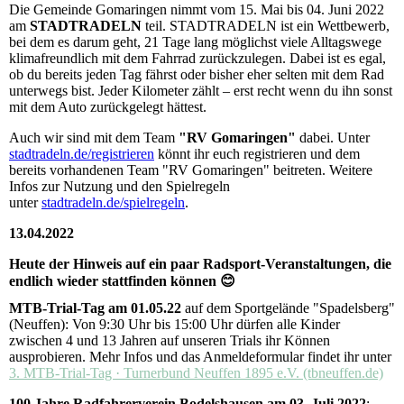
Die Gemeinde Gomaringen nimmt vom 15. Mai bis 04. Juni 2022
am
STADTRADELN
teil. STADTRADELN ist ein Wettbewerb,
bei dem es darum geht, 21 Tage lang möglichst viele Alltagswege
klimafreundlich mit dem Fahrrad zurückzulegen. Dabei ist es egal,
ob du bereits jeden Tag fährst oder bisher eher selten mit dem Rad
unterwegs bist. Jeder Kilometer zählt – erst recht wenn du ihn sonst
mit dem Auto zurückgelegt hättest.
Auch wir sind mit dem Team
"RV Gomaringen"
dabei. Unter
stadtradeln.de/registrieren
könnt ihr euch registrieren und dem
bereits vorhandenen Team "RV Gomaringen" beitreten. Weitere
Infos zur Nutzung und den Spielregeln
unter
stadtradeln.de/spielregeln
.
13.04.2022
Heute der Hinweis auf ein paar Radsport-Veranstaltungen, die
endlich wieder stattfinden können 😊
MTB-Trial-Tag am 01.05.22
auf dem Sportgelände "Spadelsberg"
(Neuffen): Von 9:30 Uhr bis 15:00 Uhr dürfen alle Kinder
zwischen 4 und 13 Jahren auf unseren Trials ihr Können
ausprobieren. Mehr Infos und das Anmeldeformular findet ihr unter
3. MTB-Trial-Tag · Turnerbund Neuffen 1895 e.V. (tbneuffen.de)
100 Jahre Radfahrerverein Bodelshausen am 03. Juli 2022
: