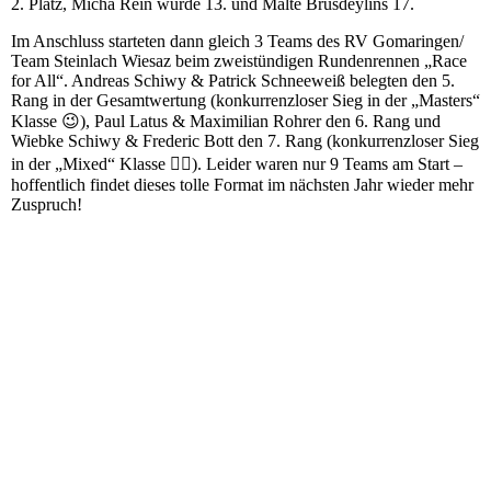
2. Platz, Micha Rein wurde 13. und Malte Brusdeylins 17.
Im Anschluss starteten dann gleich 3 Teams des RV Gomaringen/
Team Steinlach Wiesaz beim zweistündigen Rundenrennen „Race
for All“. Andreas Schiwy & Patrick Schneeweiß belegten den 5.
Rang in der Gesamtwertung (konkurrenzloser Sieg in der „Masters“
Klasse 😉), Paul Latus & Maximilian Rohrer den 6. Rang und
Wiebke Schiwy & Frederic Bott den 7. Rang (konkurrenzloser Sieg
in der „Mixed“ Klasse 🤷‍♀️). Leider waren nur 9 Teams am Start –
hoffentlich findet dieses tolle Format im nächsten Jahr wieder mehr
Zuspruch!
20211009_125651
20211009_131353
20211009_133146
20211009_134932
20211009_140013(0)
20211009_140540