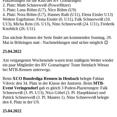
Platzierungen für die Kids des RV Gomaringen:
2. Platz: Matti Schneeweiß (Powerflitzer)
3. Platz: Luna Böhm (U7), Nico Böhm (U9)
4. Platz: Nora Böhm (U7), Hannes Rath (U11), Elena Eissler U13)
Weitere Ergebnisse: Fiona Eissler (6. U11), Falk Schneeweiß (10.
U13), Micha Rein (16. U13), Nino Schneeweiß (24. U11), Frederik
Knoblich (26. U11)
Das nächste Rennen der Serie findet am kommenden Sonntag, 29.
Mai in Böhringen statt - Nachmeldungen sind sicher möglich 😉
25.04.2022
Am vergangenen Wochenende waren trotz mäßigem Wetter wieder
ein paar Mitglieder des RV Gomaringen/ Team Steinlach Wiesaz
bei MTB-Rennen unterwegs.
Beim
XCO Bundesliga Rennen in Heubach
belegte Fabian
Vdovic den 34. Platz in der Klasse der Junioren. Beim
MTB-
Event Veringendorf
gab es gleich 3 Podest-Plazierungen: Falk
Schneeweiß (3. Pl. U13), Nico Göbel (3. Pl. Hauptklasse) und
Patrick Schneeweiß (3. Pl. Masters 1). Nino Schneeweiß belegte
den 8. Platz in der U9.
25.04.2022