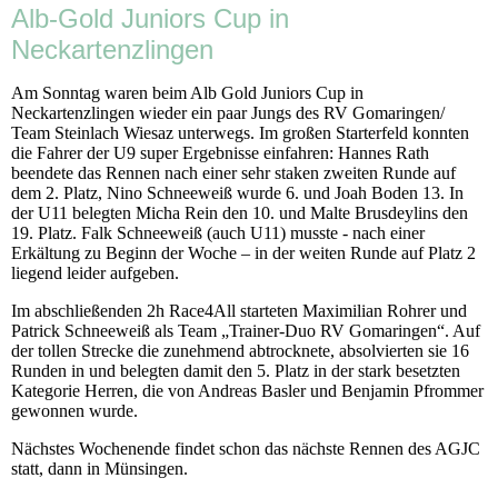
Alb-Gold Juniors Cup in
Neckartenzlingen
Am Sonntag waren beim Alb Gold Juniors Cup in
Neckartenzlingen wieder ein paar Jungs des RV Gomaringen/
Team Steinlach Wiesaz unterwegs. Im großen Starterfeld konnten
die Fahrer der U9 super Ergebnisse einfahren: Hannes Rath
beendete das Rennen nach einer sehr staken zweiten Runde auf
dem 2. Platz, Nino Schneeweiß wurde 6. und Joah Boden 13. In
der U11 belegten Micha Rein den 10. und Malte Brusdeylins den
19. Platz. Falk Schneeweiß (auch U11) musste - nach einer
Erkältung zu Beginn der Woche – in der weiten Runde auf Platz 2
liegend leider aufgeben.
Im abschließenden 2h Race4All starteten Maximilian Rohrer und
Patrick Schneeweiß als Team „Trainer-Duo RV Gomaringen“. Auf
der tollen Strecke die zunehmend abtrocknete, absolvierten sie 16
Runden in und belegten damit den 5. Platz in der stark besetzten
Kategorie Herren, die von Andreas Basler und Benjamin Pfrommer
gewonnen wurde.
Nächstes Wochenende findet schon das nächste Rennen des AGJC
statt, dann in Münsingen.