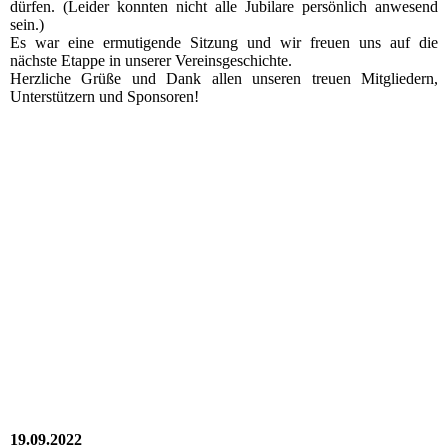
dürfen. (Leider konnten nicht alle Jubilare persönlich anwesend
sein.)
Es war eine ermutigende Sitzung und wir freuen uns auf die
nächste Etappe in unserer Vereinsgeschichte.
Herzliche Grüße und Dank allen unseren treuen Mitgliedern,
Unterstützern und Sponsoren!
2022_10_14_RV_001
2022_10_14_RV_005
2022_10_14_RV_006
2022_10_14_RV_007
2022_10_14_RV_010
2022_10_14_RV_009
2022_10_14_RV_008
19.09.2022