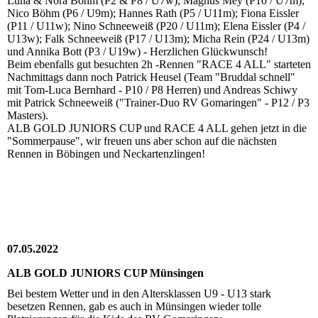
Luna & Nora Böhm (P2 & P8 / U7w); Magnus Mey (P10 / U7m);
Nico Böhm (P6 / U9m); Hannes Rath (P5 / U11m); Fiona Eissler
(P11 / U11w); Nino Schneeweiß (P20 / U11m); Elena Eissler (P4 /
U13w); Falk Schneeweiß (P17 / U13m); Micha Rein (P24 / U13m)
und Annika Bott (P3 / U19w) - Herzlichen Glückwunsch!
Beim ebenfalls gut besuchten 2h -Rennen "RACE 4 ALL" starteten
Nachmittags dann noch Patrick Heusel (Team "Bruddal schnell"
mit Tom-Luca Bernhard - P10 / P8 Herren) und Andreas Schiwy
mit Patrick Schneeweiß ("Trainer-Duo RV Gomaringen" - P12 / P3
Masters).
ALB GOLD JUNIORS CUP und RACE 4 ALL gehen jetzt in die
"Sommerpause", wir freuen uns aber schon auf die nächsten
Rennen in Böbingen und Neckartenzlingen!
07.05.2022
ALB GOLD JUNIORS CUP Münsingen
Bei bestem Wetter und in den Altersklassen U9 - U13 stark
besetzen Rennen, gab es auch in Münsingen wieder tolle